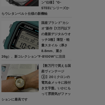
ン”仕様】“G-
STEEL”シリーズか
らウレタンベルト仕様の新機軸
国産ブランド“カシ
オ”新作【1万円以下
の最新デジタルウオ
ッチ3種】薄型・軽
量スタイル（厚さ
8.8mm、重さ
26g）、新コレクション“F-B100W”に注目
【数万円で買える国
産ヴィンテージ
③】20ミクロンの
電気金メッキに段付
き文字盤。いかにも
って雰囲気がファッ
ションに最高です