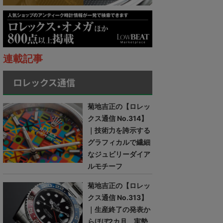
連載記事
ロレックス通信
菊地吉正の【ロレッ
クス通信 No.314】
｜技術力を誇示する
グラフィカルで繊細
なジュビリーダイア
ルモチーフ
菊地吉正の【ロレッ
クス通信 No.313】
｜生産終了の発表か
らほぼ2カ月。実勢