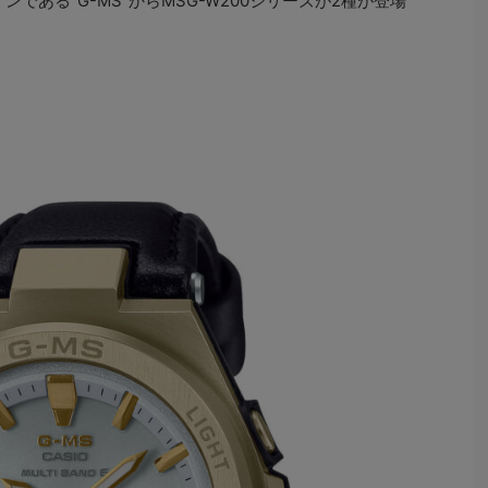
インである“G-MS”からMSG-W200シリーズが2種が登場