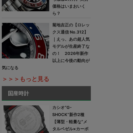
価格はいまおいく
ら？
菊地吉正の【ロレッ
クス通信 No.312】
｜えっ、あの超人気
モデルが生産終了な
の！ 2026年新作
以上に今後の動向が
気になる
＞＞＞もっと見る
国産時計
カシオ“G-
SHOCK”新作2種
【薄型・軽量な“メ
タルベゼル×カーボ