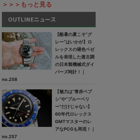
＞＞＞もっと見る
OUTLINEニュース
【酷暑の夏こそ“グ
レー”はいかが】ロ
レックスの褪色ベゼ
ルを表現した復古調
の日本製機械式ダイ
バーズ時計！｜
no.258
【魅力は“青赤ペプ
シ”や“ブルーベリ
ー”だけじゃない】
60年代ロレックス
GMTマスターのレ
アなPCGも再現！｜
no.257