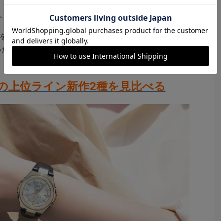
-1A。38.4ｍｍ径。10気圧防水。タフソーラー。3万4100円
を使用した、スタイリッシュな合成皮革ベルトがポイン
いた合成皮革を採用し、加水分解を防ぎ耐久性も期待でき
G”の上位ライン新作2種を見比べる