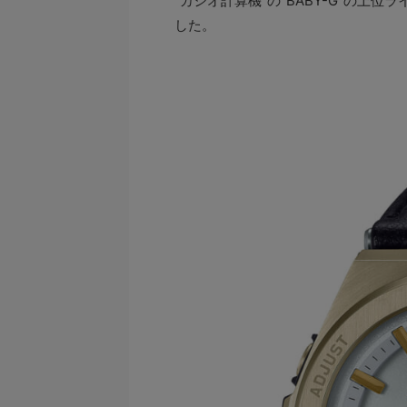
“カシオ計算機”の“BABY-G”の上位ラ
した。