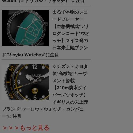
Watch（メトリカル・ウォッチ）”に注目
まるで本物のレコ
ードプレーヤー
【本格機械式“アナ
ログレコード”ウオ
ッチ】スイス発の
日本未上陸ブラン
ド“Vinyler Watches”に注目
シチズン・ミヨタ
製“高機能”ムーヴ
メント搭載
【310m防水ダイ
バーズウオッチ】
イギリスの未上陸
ブランド“マーロウ・ウォッチ・カンパニ
ー”に注目
＞＞＞もっと見る