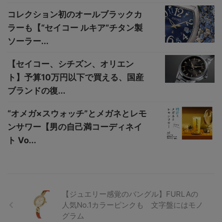
コレクション初のオールブラックカ
ラーも【“セイコー ルキア”チタン製
ソーラー...
【セイコー、シチズン、オリエン
ト】予算10万円以下で買える、国産
ブランドの復...
“オメガ×スウォッチ”とメガネとレモ
ンサワー【男の自己満コーディネイ
ト Vo...
【ジュエリー感覚のバングル】FURLAの
人気No.1カラーピンクも 文字盤にはモノ
グラム