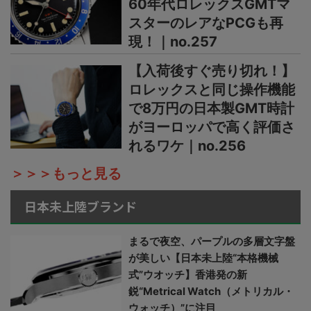
60年代ロレックスGMTマ
スターのレアなPCGも再
現！｜no.257
【入荷後すぐ売り切れ！】
ロレックスと同じ操作機能
で8万円の日本製GMT時計
がヨーロッパで高く評価さ
れるワケ｜no.256
＞＞＞もっと見る
日本未上陸ブランド
まるで夜空、パープルの多層文字盤
が美しい【日本未上陸“本格機械
式”ウオッチ】香港発の新
鋭“Metrical Watch（メトリカル・
ウォッチ）”に注目