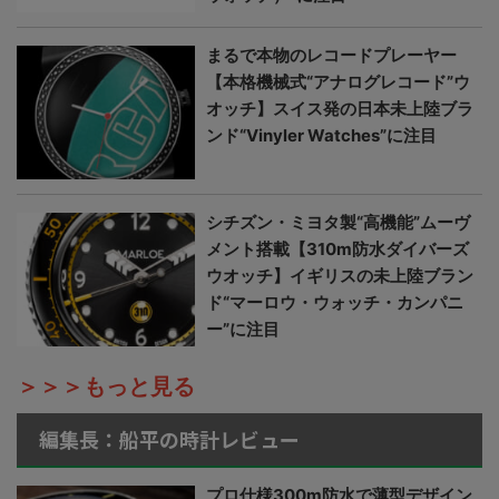
まるで本物のレコードプレーヤー
【本格機械式“アナログレコード”ウ
オッチ】スイス発の日本未上陸ブラ
ンド“Vinyler Watches”に注目
シチズン・ミヨタ製“高機能”ムーヴ
メント搭載【310m防水ダイバーズ
ウオッチ】イギリスの未上陸ブラン
ド“マーロウ・ウォッチ・カンパニ
ー”に注目
＞＞＞もっと見る
編集長：船平の時計レビュー
プロ仕様300m防水で薄型デザイン