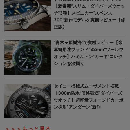
【新常識“スリム・ダイバーズウオッ
チ”3種】スピニカー“スペンス
300”新作モデルを実機レビュー【修
正版】
“青木ヶ原樹海”で実機レビュー【米
軍御用達ブランド“38mm”ツールウ
オッチ】ハミルトン“カーキ”コレク
ションを深掘り
セイコー機械式ムーヴメント搭載
【300m防水“価格破壊”ダイバーズ
ウオッチ】超軽量フォージドカーボ
ン採用“アンダーン”新作
＞＞＞もっと見る