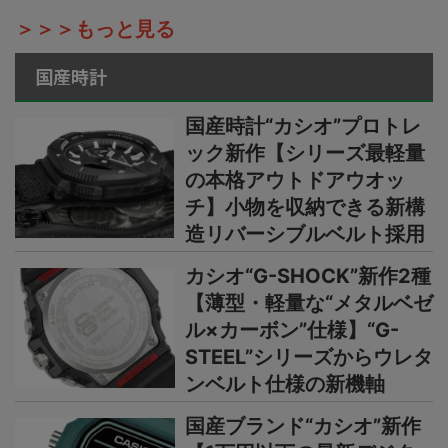
＞＞＞もっと見る
国産時計
国産時計“カシオ”プロトレ
ック新作【シリーズ最軽量
の本格アウトドアウオッ
チ】小物を収納できる新構
造リバーシブルベルト採用
カシオ“G-SHOCK”新作2種
【薄型・軽量な“メタルベゼ
ル×カーボン”仕様】“G-
STEEL”シリーズからウレタ
ンベルト仕様の新機軸
国産ブランド“カシオ”新作