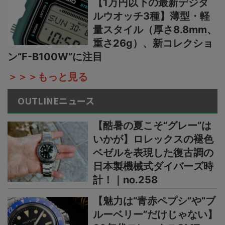
【1万円以下の最新デジタ
ルウオッチ3種】薄型・軽
量スタイル（厚さ8.8mm、
重さ26g）、新コレクショ
ン“F-B100W”に注目
＞＞＞もっと見る
OUTLINEニュース
【酷暑の夏こそ“グレー”は
いかが】ロレックスの褪色
ベゼルを表現した復古調の
日本製機械式ダイバーズ時
計！｜no.258
【魅力は“青赤ペプシ”や“ブ
ルーベリー”だけじゃない】