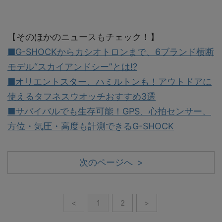
【そのほかのニュースもチェック！】
■G-SHOCKからカシオトロンまで、6ブランド横断
モデル“スカイアンドシー”とは!?
■オリエントスター、ハミルトンも！アウトドアに
使えるタフネスウオッチおすすめ3選
■サバイバルでも生存可能！GPS、心拍センサー、
方位・気圧・高度も計測できるG-SHOCK
次のページへ >
<
1
2
>