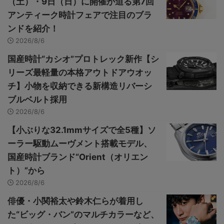
（土）・9日（日）に開催が迫る第7回
アンティーク時計フェアで注目のブラ
ンドを紹介！
2026/8/6
国産時計“カシオ”プロトレック新作【シ
リーズ最軽量の本格アウトドアウオッ
チ】小物を収納できる新構造リバーシ
ブルベルト採用
2026/8/6
【小ぶりな32.1mmサイズで全5種】ソ
ーラー駆動ムーヴメント搭載モデル、
国産時計ブランド“Orient（オリエン
ト）”から
2026/8/6
俳優・小関裕太や鈴木仁らが着用し
た“ビッグ・バン”のマルチカラーなど、