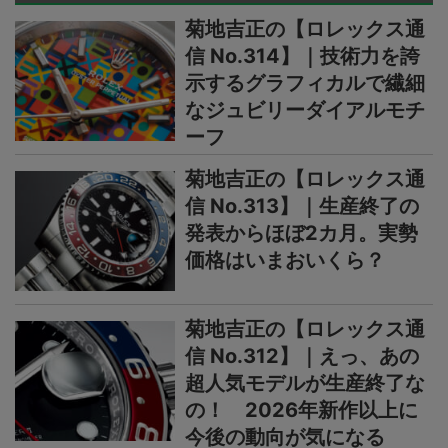
菊地吉正の【ロレックス通
信 No.314】｜技術力を誇
示するグラフィカルで繊細
なジュビリーダイアルモチ
ーフ
菊地吉正の【ロレックス通
信 No.313】｜生産終了の
発表からほぼ2カ月。実勢
価格はいまおいくら？
菊地吉正の【ロレックス通
信 No.312】｜えっ、あの
超人気モデルが生産終了な
の！ 2026年新作以上に
今後の動向が気になる