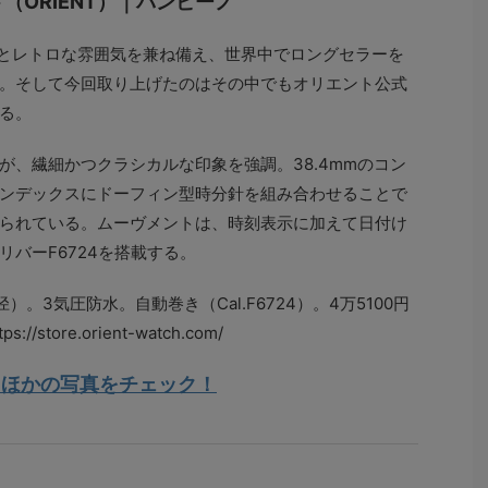
（ORIENT）｜バンビーノ
ンとレトロな雰囲気を兼ね備え、世界中でロングセラーを
。そして今回取り上げたのはその中でもオリエント公式
る。
が、繊細かつクラシカルな印象を強調。38.4mmのコン
ンデックスにドーフィン型時分針を組み合わせることで
られている。ムーヴメントは、時刻表示に加えて日付け
バーF6724を搭載する。
4mm径）。3気圧防水。自動巻き（Cal.F6724）。4万5100円
ore.orient-watch.com/
】ほかの写真をチェック！