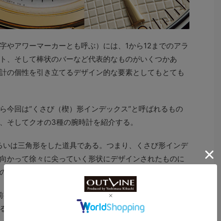
字やアワーマーカーとも呼ぶ）には、1から12までのアラ
ト、そして棒状のバーなど代表的なものがいくつかあ
計の個性を引き立てるデザイン的な要素としてもとても
ら今回は“くさび（楔）形インデックス”と呼ばれるもの
、そしてクオの3種の腕時計を紹介する。
あるいは三角形をした道具である。つまり、くさび形インデ
向かって徐々に尖っていく形状にデザインされたものに
のタイプはトライアングルとも呼ばれる。
代前半にとてもよく使われていて、時分針は必ず鋭く尖った
る。そのため古典的なイメージが強く打ち出すには最も