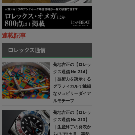
連載記事
ロレックス通信
菊地吉正の【ロレッ
クス通信 No.314】
｜技術力を誇示する
グラフィカルで繊細
なジュビリーダイア
ルモチーフ
菊地吉正の【ロレッ
クス通信 No.313】
｜生産終了の発表か
らほぼ2カ月。実勢