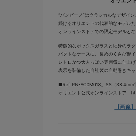
オリエント
“バンビーノ”はクラシカルなデザイ
続けるオリエントの代表的なモデルだ
オンラインストアでの限定モデルとな
特徴的なボックスガラスと細身のラグ
パクトなケースに、長めのくさび形イ
レトロかつ大人っぽい雰囲気に仕上げ
表示を装備した自社製の自動巻きキャリ
■Ref. RN-AC0M01S。SS（38.
オリエント公式オンラインストア https://st
【画像