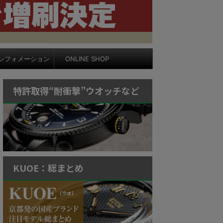
ンフォメーション
ONLINE SHOP
特許取得“耐衝撃”ウオッチなど
KUOE：総まとめ