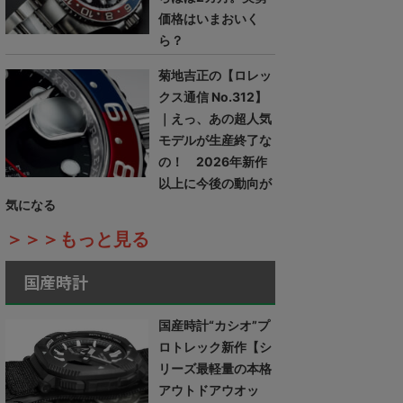
価格はいまおいく
ら？
菊地吉正の【ロレッ
クス通信 No.312】
｜えっ、あの超人気
モデルが生産終了な
の！ 2026年新作
以上に今後の動向が
気になる
＞＞＞もっと見る
国産時計
国産時計“カシオ”プ
ロトレック新作【シ
リーズ最軽量の本格
アウトドアウオッ