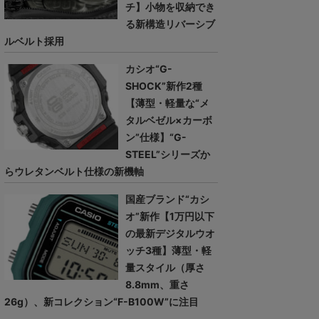
チ】小物を収納でき
る新構造リバーシブ
ルベルト採用
カシオ“G-
SHOCK”新作2種
【薄型・軽量な“メ
タルベゼル×カーボ
ン”仕様】“G-
STEEL”シリーズか
らウレタンベルト仕様の新機軸
国産ブランド“カシ
オ”新作【1万円以下
の最新デジタルウオ
ッチ3種】薄型・軽
量スタイル（厚さ
8.8mm、重さ
26g）、新コレクション“F-B100W”に注目