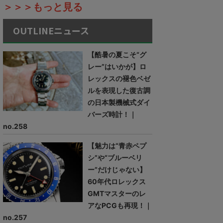
＞＞＞もっと見る
OUTLINEニュース
【酷暑の夏こそ“グ
レー”はいかが】ロ
レックスの褪色ベゼ
ルを表現した復古調
の日本製機械式ダイ
バーズ時計！｜
no.258
【魅力は“青赤ペプ
シ”や“ブルーベリ
ー”だけじゃない】
60年代ロレックス
GMTマスターのレ
アなPCGも再現！｜
no.257