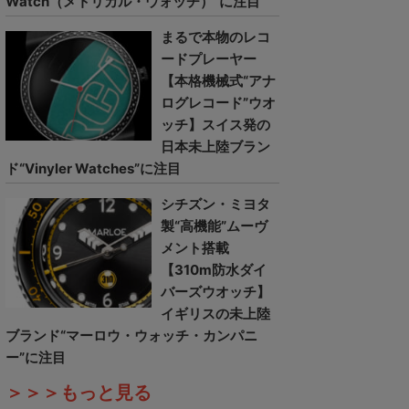
Watch（メトリカル・ウォッチ）”に注目
まるで本物のレコ
ードプレーヤー
【本格機械式“アナ
ログレコード”ウオ
ッチ】スイス発の
日本未上陸ブラン
ド“Vinyler Watches”に注目
シチズン・ミヨタ
製“高機能”ムーヴ
メント搭載
【310m防水ダイ
バーズウオッチ】
イギリスの未上陸
ブランド“マーロウ・ウォッチ・カンパニ
ー”に注目
＞＞＞もっと見る