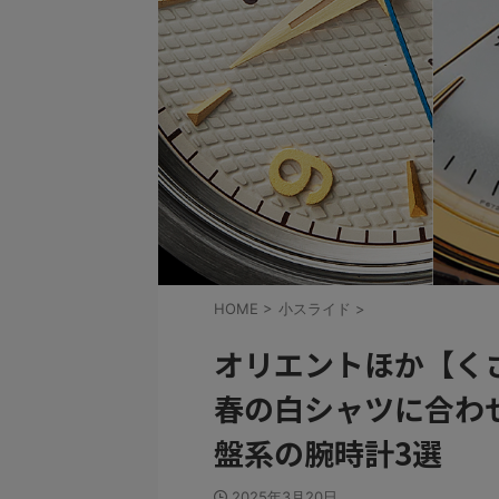
HOME
>
小スライド
>
オリエントほか【く
春の白シャツに合わ
盤系の腕時計3選
2025年3月20日