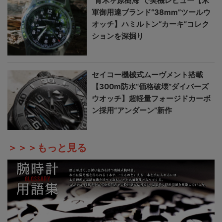
“青木ヶ原樹海”で実機レビュー【米
軍御用達ブランド“38mm”ツールウ
オッチ】ハミルトン“カーキ”コレク
ションを深掘り
セイコー機械式ムーヴメント搭載
【300m防水“価格破壊”ダイバーズ
ウオッチ】超軽量フォージドカーボ
ン採用“アンダーン”新作
＞＞＞もっと見る