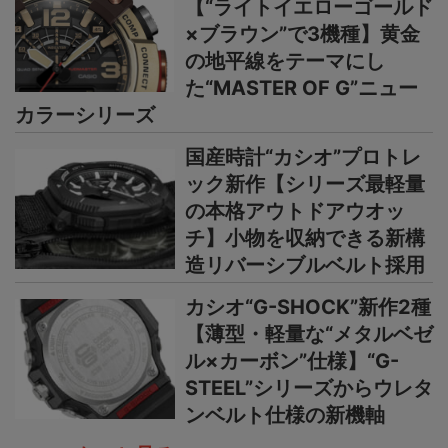
【“ライトイエローゴールド
×ブラウン”で3機種】黄金
の地平線をテーマにし
た“MASTER OF G”ニュー
カラーシリーズ
国産時計“カシオ”プロトレ
ック新作【シリーズ最軽量
の本格アウトドアウオッ
チ】小物を収納できる新構
造リバーシブルベルト採用
カシオ“G-SHOCK”新作2種
【薄型・軽量な“メタルベゼ
ル×カーボン”仕様】“G-
STEEL”シリーズからウレタ
ンベルト仕様の新機軸