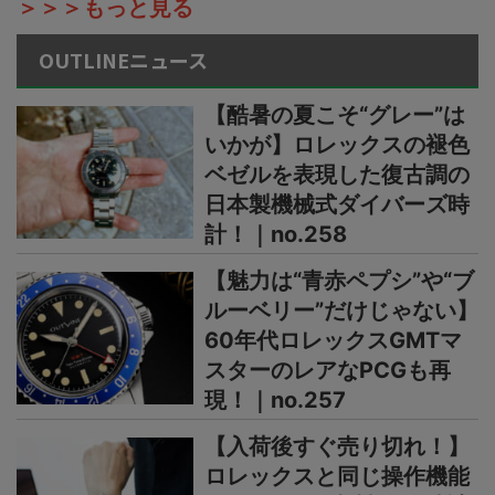
＞＞＞もっと見る
OUTLINEニュース
【酷暑の夏こそ“グレー”は
いかが】ロレックスの褪色
ベゼルを表現した復古調の
日本製機械式ダイバーズ時
計！｜no.258
【魅力は“青赤ペプシ”や“ブ
ルーベリー”だけじゃない】
60年代ロレックスGMTマ
スターのレアなPCGも再
現！｜no.257
【入荷後すぐ売り切れ！】
ロレックスと同じ操作機能