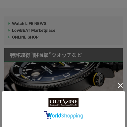
Watch LIFE NEWS
LowBEAT Marketplace
ONLINE SHOP
特許取得“耐衝撃”ウオッチなど
KUOE：総まとめ