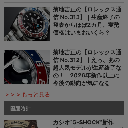
菊地吉正の【ロレックス通
信 No.313】｜生産終了の
発表からほぼ2カ月。実勢
価格はいまおいくら？
菊地吉正の【ロレックス通
信 No.312】｜えっ、あの
超人気モデルが生産終了な
の！ 2026年新作以上に
今後の動向が気になる
＞＞＞もっと見る
国産時計
カシオ“G-SHOCK”新作