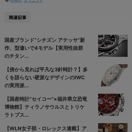
-
orient
,
オリエント
関連記事
国産ブランド“シチズン アテッサ”新
作、型違いで4モデル【実用性抜群
のチタン...
【傍から見れば平凡な3針時計？】多
くを語らない硬派なデザインのIWC
の実用派...
【国産時計“セイコー”×福井県立恐竜
博物館】ティラノサウルスとトリケ
ラトプス...
【WLN女子部・ロレックス連載】ア