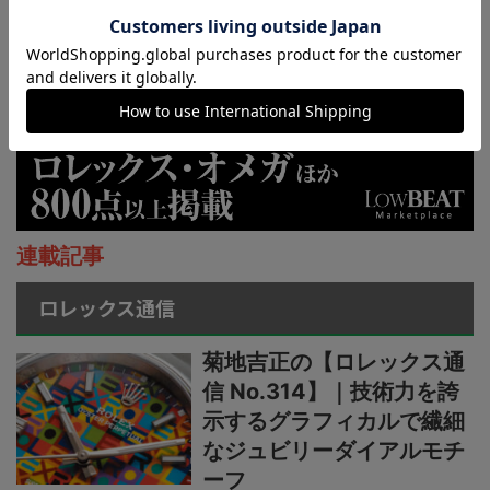
連載記事
ロレックス通信
菊地吉正の【ロレックス通
信 No.314】｜技術力を誇
示するグラフィカルで繊細
なジュビリーダイアルモチ
ーフ