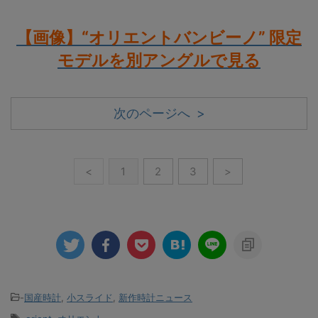
【画像】“オリエントバンビーノ” 限定
モデルを別アングルで見る
次のページへ >
<
1
2
3
>
-
国産時計
,
小スライド
,
新作時計ニュース