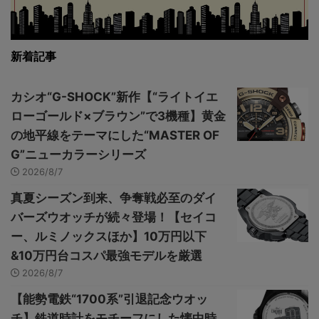
新着記事
カシオ“G-SHOCK”新作【“ライトイエ
ローゴールド×ブラウン”で3機種】黄金
の地平線をテーマにした“MASTER OF
G”ニューカラーシリーズ
2026/8/7
真夏シーズン到来、争奪戦必至のダイ
バーズウオッチが続々登場！【セイコ
ー、ルミノックスほか】10万円以下
&10万円台コスパ最強モデルを厳選
2026/8/7
【能勢電鉄“1700系”引退記念ウオッ
チ】鉄道時計をモチーフにした懐中時