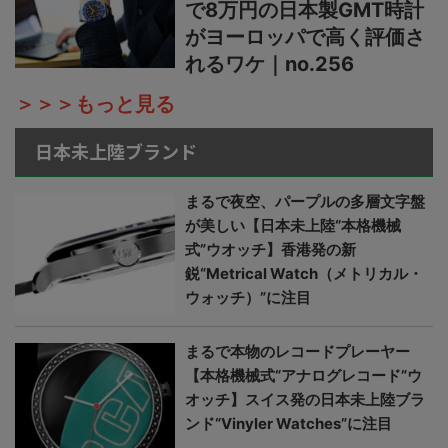
で8万円の日本製GMT時計
がヨーロッパで高く評価さ
れるワケ｜no.256
＞＞＞もっと見る
日本未上陸ブランド
まるで夜空、パープルの多層文字盤
が美しい【日本未上陸“本格機械
式”ウオッチ】香港発の新
鋭“Metrical Watch（メトリカル・
ウォッチ）”に注目
まるで本物のレコードプレーヤー
【本格機械式“アナログレコード”ウ
オッチ】スイス発の日本未上陸ブラ
ンド“Vinyler Watches”に注目