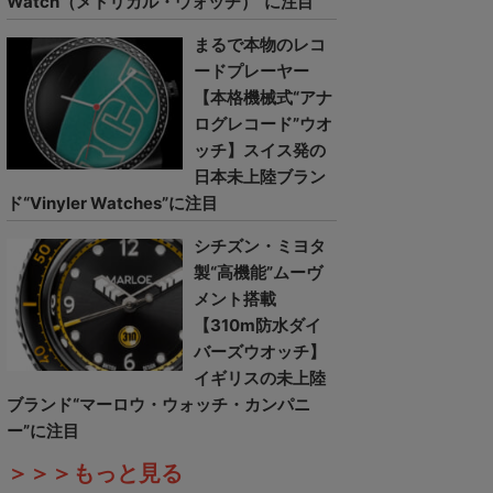
Watch（メトリカル・ウォッチ）”に注目
まるで本物のレコ
ードプレーヤー
【本格機械式“アナ
ログレコード”ウオ
ッチ】スイス発の
日本未上陸ブラン
ド“Vinyler Watches”に注目
シチズン・ミヨタ
製“高機能”ムーヴ
メント搭載
【310m防水ダイ
バーズウオッチ】
イギリスの未上陸
ブランド“マーロウ・ウォッチ・カンパニ
ー”に注目
＞＞＞もっと見る