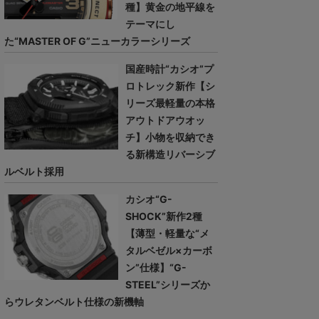
種】黄金の地平線を
テーマにし
た“MASTER OF G”ニューカラーシリーズ
国産時計“カシオ”プ
ロトレック新作【シ
リーズ最軽量の本格
アウトドアウオッ
チ】小物を収納でき
る新構造リバーシブ
ルベルト採用
カシオ“G-
SHOCK”新作2種
【薄型・軽量な“メ
タルベゼル×カーボ
ン”仕様】“G-
STEEL”シリーズか
らウレタンベルト仕様の新機軸