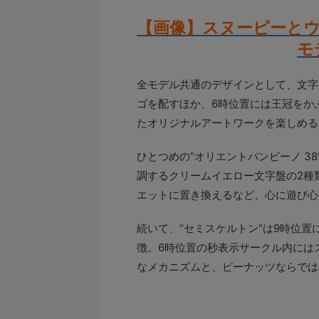
【画像】スヌーピーと
モ
全モデル共通のデザインとして、文字
ゴを配すほか、6時位置には王冠をか
たオリジナルアートワークを楽しめる
ひとつめの“オリエントバンビーノ 3
調するクリームイエロー文字盤の2種
エットに置き換えるなど、心に遊び心
続いて、“セミスケルトン”は9時位
徴。6時位置の秒表示サークル内には
なメカニズムと、ピーナッツならでは