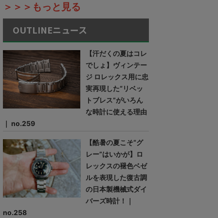
＞＞＞もっと見る
OUTLINEニュース
【汗だくの夏はコレ
でしょ】ヴィンテー
ジ ロレックス用に忠
実再現した“リベッ
トブレス”がいろん
な時計に使える理由
｜ no.259
【酷暑の夏こそ“グ
レー”はいかが】ロ
レックスの褪色ベゼ
ルを表現した復古調
の日本製機械式ダイ
バーズ時計！｜
no.258