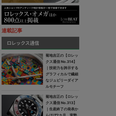
連載記事
ロレックス通信
菊地吉正の【ロレッ
クス通信 No.314】
｜技術力を誇示する
グラフィカルで繊細
なジュビリーダイア
ルモチーフ
菊地吉正の【ロレッ
クス通信 No.313】
｜生産終了の発表か
らほぼ2カ月。実勢