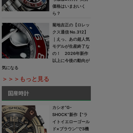
価格はいまおいく
ら？
菊地吉正の【ロレッ
クス通信 No.312】
｜えっ、あの超人気
モデルが生産終了な
の！ 2026年新作
以上に今後の動向が
気になる
＞＞＞もっと見る
国産時計
カシオ“G-
SHOCK”新作【“ラ
イトイエローゴール
ド×ブラウン”で3機