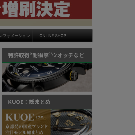
ンフォメーション
ONLINE SHOP
特許取得“耐衝撃”ウオッチなど
KUOE：総まとめ