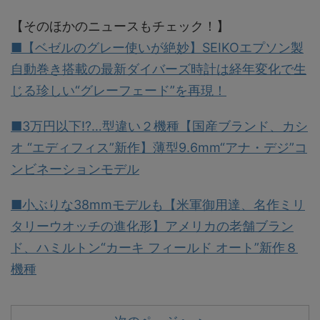
【そのほかのニュースもチェック！】
■【ベゼルのグレー使いが絶妙】SEIKOエプソン製
自動巻き搭載の最新ダイバーズ時計は経年変化で生
じる珍しい“グレーフェード”を再現！
■3万円以下!?…型違い２機種【国産ブランド、カシ
オ “エディフィス”新作】薄型9.6mm“アナ・デジ”コ
ンビネーションモデル
■小ぶりな38mmモデルも【米軍御用達、名作ミリ
タリーウオッチの進化形】アメリカの老舗ブラン
ド、ハミルトン“カーキ フィールド オート”新作８
機種