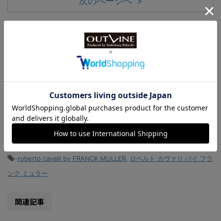
次のページへ >
<
1
2
>
-
-特集記事-
,
スペシャル
,
スペシャル
,
小スライド
,
新作時計ニュース
,
特集記事
-
roberto cavalli by FRANCK MULLER
,
ロベルト カヴァリ バイ フラ
ンク ミュラー
関連記事