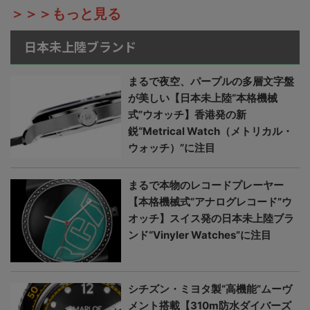
＞＞＞もっと見る
日本未上陸ブランド
まるで夜空、パープルの多層文字盤
が美しい【日本未上陸“本格機械
式”ウオッチ】香港発の新
鋭“Metrical Watch（メトリカル・
ウォッチ）”に注目
まるで本物のレコードプレーヤー
【本格機械式“アナログレコード”ウ
オッチ】スイス発の日本未上陸ブラ
ンド“Vinyler Watches”に注目
シチズン・ミヨタ製“高機能”ムーヴ
メント搭載【310m防水ダイバーズ