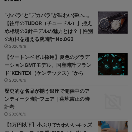
“小バラ”と“デカバラ”が味わい深い…。
【往年のTUDOR（チュードル）】控え
め相場の3針モデルの魅力とは？｜性別
の垣根を超える腕時計 No.062
2026/8/9
【ツートンベゼル採用】夏色のグラデ
ーションGMTモデル、国産時計ブラン
ド“KENTEX（ケンテックス）”から
2026/8/9
歴史的な名品が揃う銀座で開催中のア
ンティーク時計フェア｜菊地吉正の時
計考
2026/8/9
【1万円以下】小ぶりでかわいいキッズ