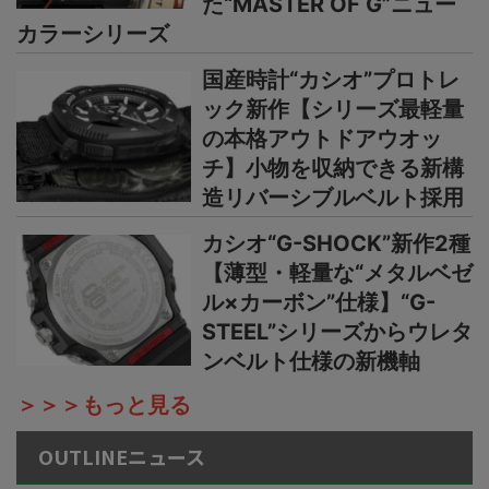
た“MASTER OF G”ニュー
カラーシリーズ
国産時計“カシオ”プロトレ
ック新作【シリーズ最軽量
の本格アウトドアウオッ
チ】小物を収納できる新構
造リバーシブルベルト採用
カシオ“G-SHOCK”新作2種
【薄型・軽量な“メタルベゼ
ル×カーボン”仕様】“G-
STEEL”シリーズからウレタ
ンベルト仕様の新機軸
＞＞＞もっと見る
OUTLINEニュース