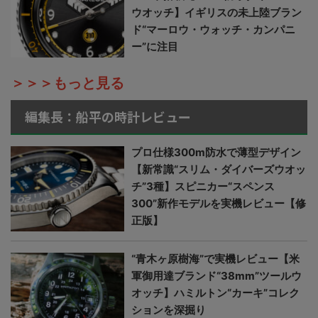
ウオッチ】イギリスの未上陸ブラン
ド“マーロウ・ウォッチ・カンパニ
ー”に注目
＞＞＞もっと見る
編集長：船平の時計レビュー
プロ仕様300m防水で薄型デザイン
【新常識“スリム・ダイバーズウオッ
チ”3種】スピニカー“スペンス
300”新作モデルを実機レビュー【修
正版】
“青木ヶ原樹海”で実機レビュー【米
軍御用達ブランド“38mm”ツールウ
オッチ】ハミルトン“カーキ”コレク
ションを深掘り