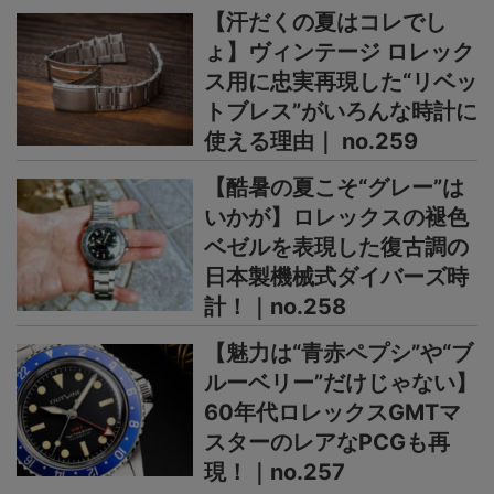
【汗だくの夏はコレでし
ょ】ヴィンテージ ロレック
ス用に忠実再現した“リベッ
トブレス”がいろんな時計に
使える理由｜ no.259
【酷暑の夏こそ“グレー”は
いかが】ロレックスの褪色
ベゼルを表現した復古調の
日本製機械式ダイバーズ時
計！｜no.258
【魅力は“青赤ペプシ”や“ブ
ルーベリー”だけじゃない】
60年代ロレックスGMTマ
スターのレアなPCGも再
現！｜no.257