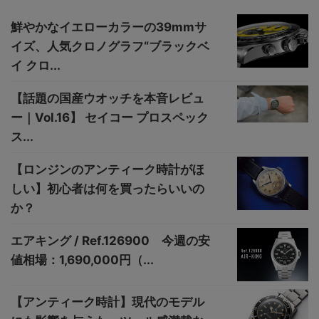
鮮やかなイエローカラーの39mmサ
イズ、人気クロノグラフ“ブラックベ
イ クロ...
【話題の国産ウオッチを本音レビュ
ー｜Vol.16】 セイコー プロスペック
ス...
【ロンジンのアンティーク時計がほ
しい】初心者は何を買ったらいいの
か？
エアキング / Ref.126900 今週の安
値相場：1,690,000円（...
【アンティーク時計】現代のモデル