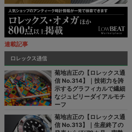
連載記事
ロレックス通信
菊地吉正の【ロレックス通
信 No.314】｜技術力を誇
示するグラフィカルで繊細
なジュビリーダイアルモチ
ーフ
菊地吉正の【ロレックス通
信 No.313】｜生産終了の