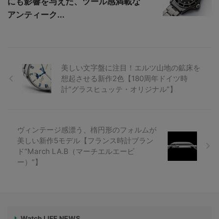
にも影響を与えた、ツール感満載な
アンティーク...
美しい文字盤に注目！エルツ山地の鉱床を
想起させる新作2色【180周年ドイツ時
計“グラスヒュッテ・オリジナル”】
ヴィンテージ感漂う、楕円形のフォルムが
美しい新作5モデル【フランス時計ブラン
ド“March LA.B（マーチエルエービ
ー）”】
Watch LIFE NEWS