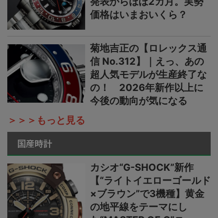
発表からほぼ2カ月。実勢
価格はいまおいくら？
菊地吉正の【ロレックス通
信 No.312】｜えっ、あの
超人気モデルが生産終了な
の！ 2026年新作以上に
今後の動向が気になる
＞＞＞もっと見る
国産時計
カシオ“G-SHOCK”新作
【“ライトイエローゴールド
×ブラウン”で3機種】黄金
の地平線をテーマにし