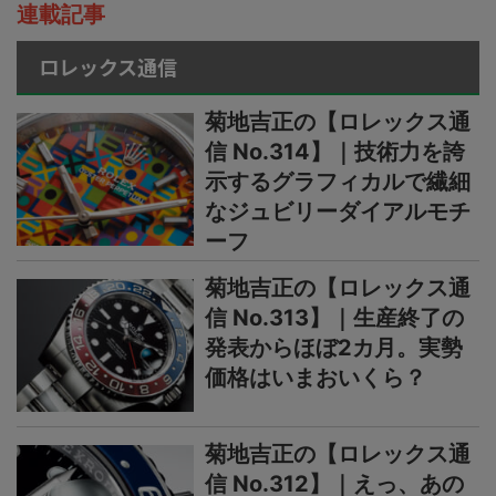
連載記事
ロレックス通信
菊地吉正の【ロレックス通
信 No.314】｜技術力を誇
示するグラフィカルで繊細
なジュビリーダイアルモチ
ーフ
菊地吉正の【ロレックス通
信 No.313】｜生産終了の
発表からほぼ2カ月。実勢
価格はいまおいくら？
菊地吉正の【ロレックス通
信 No.312】｜えっ、あの