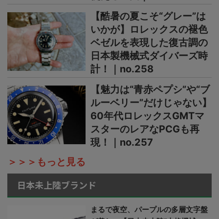
【酷暑の夏こそ“グレー”は
いかが】ロレックスの褪色
ベゼルを表現した復古調の
日本製機械式ダイバーズ時
計！｜no.258
【魅力は“青赤ペプシ”や“ブ
ルーベリー”だけじゃない】
60年代ロレックスGMTマ
スターのレアなPCGも再
現！｜no.257
＞＞＞もっと見る
日本未上陸ブランド
まるで夜空、パープルの多層文字盤