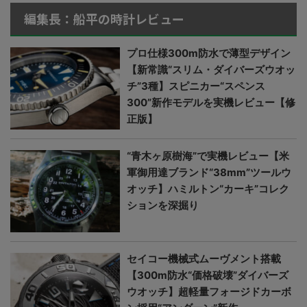
編集長：船平の時計レビュー
プロ仕様300m防水で薄型デザイン
【新常識“スリム・ダイバーズウオッ
チ”3種】スピニカー“スペンス
300”新作モデルを実機レビュー【修
正版】
“青木ヶ原樹海”で実機レビュー【米
軍御用達ブランド“38mm”ツールウ
オッチ】ハミルトン“カーキ”コレク
ションを深掘り
セイコー機械式ムーヴメント搭載
【300m防水“価格破壊”ダイバーズ
ウオッチ】超軽量フォージドカーボ