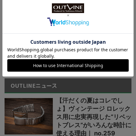
チ】小物を収納できる新構
造リバーシブルベルト採用
カシオ“G-SHOCK”新作2種
【薄型・軽量な“メタルベゼ
ル×カーボン”仕様】“G-
STEEL”シリーズからウレタ
ンベルト仕様の新機軸
＞＞＞もっと見る
OUTLINEニュース
【汗だくの夏はコレでし
ょ】ヴィンテージ ロレック
ス用に忠実再現した“リベッ
トブレス”がいろんな時計に
使える理由｜ no.259