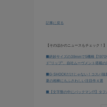
記事に戻る
【そのほかのニュースもチェック！】
■絶妙サイズの39mmで5機種【19
ド“リップ”、自社ムーヴメント搭載の
■G-SHOCKだけじゃない！コスパ
夏の相棒にもふさわしい注目作４選
■【文字盤の中にパックマン⁉】タフ