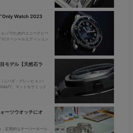
y Watch 2023
ークション”のためのユニークピー
t 1”のスペシャルエディション
注目モデル【天然石ラ
hen（ニバダ・グレンヒェン）
8004a77。マットセラミック
ォーツウオッチにオ
合、定期的なオーバーホール