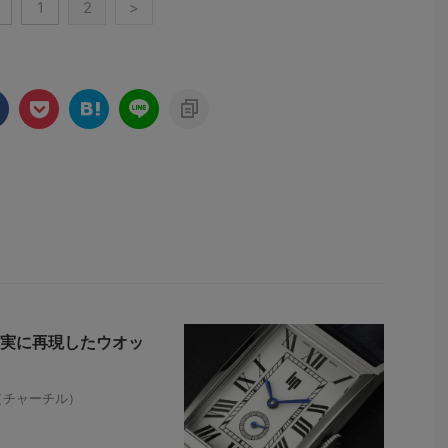
1
2
>
実に再現したウオッ
L（チャーチル）