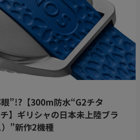
”!?【300m防水“G2チタ
ッチ】ギリシャの日本未上陸ブラ
ス）”新作2機種