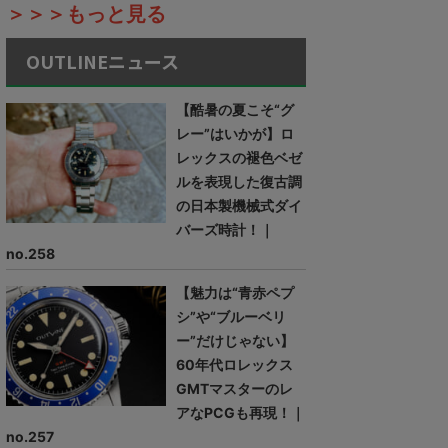
＞＞＞もっと見る
OUTLINEニュース
【酷暑の夏こそ“グ
レー”はいかが】ロ
レックスの褪色ベゼ
ルを表現した復古調
の日本製機械式ダイ
バーズ時計！｜
no.258
【魅力は“青赤ペプ
シ”や“ブルーベリ
ー”だけじゃない】
60年代ロレックス
GMTマスターのレ
アなPCGも再現！｜
no.257