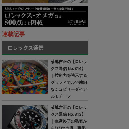
連載記事
ロレックス通信
菊地吉正の【ロレッ
クス通信 No.314】
｜技術力を誇示する
グラフィカルで繊細
なジュビリーダイア
ルモチーフ
菊地吉正の【ロレッ
クス通信 No.313】
｜生産終了の発表か
らほぼ2カ月。実勢