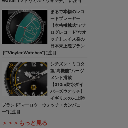
Watch（メトリカル・ウォッチ）”に注目
まるで本物のレコ
ードプレーヤー
【本格機械式“アナ
ログレコード”ウオ
ッチ】スイス発の
日本未上陸ブラン
ド“Vinyler Watches”に注目
シチズン・ミヨタ
製“高機能”ムーヴ
メント搭載
【310m防水ダイ
バーズウオッチ】
イギリスの未上陸
ブランド“マーロウ・ウォッチ・カンパニ
ー”に注目
＞＞＞もっと見る