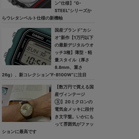
ン”仕様】“G-
STEEL”シリーズか
らウレタンベルト仕様の新機軸
国産ブランド“カシ
オ”新作【1万円以下
の最新デジタルウオ
ッチ3種】薄型・軽
量スタイル（厚さ
8.8mm、重さ
26g）、新コレクション“F-B100W”に注目
【数万円で買える国
産ヴィンテージ
③】20ミクロンの
電気金メッキに段付
き文字盤。いかにも
って雰囲気がファッ
ションに最高です