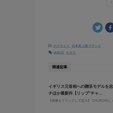
<
-
小スライド
,
日本未上陸ブランド
-
IANOS
,
ヤヌス
関連記事
イギリス元首相への贈呈モデルを忠
チほか最新作【リップ“チャ...
【画像をクリックして拡大】 CHURCHIL