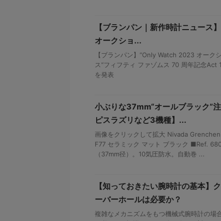
【ブランパン｜新作時計ニュース】“Onl
オークショ...
【ブランパン】“Only Watch 2023 オ
ス“フィフティ ファゾムス 70 周年記念Ac
を発表
小ぶりな37mm“オールブラック”
ピスラズリなど3機種】...
画像をクリックして拡大 Nivada Grenc
F77 セラミック マット ブラック ■Ref. 6
（37mm径）。10気圧防水。自動巻 ...
【知っておきたい腕時計の基本】ク
ーバーホールは必要か？
複雑なメカニズムをもつ機械式腕時計の場