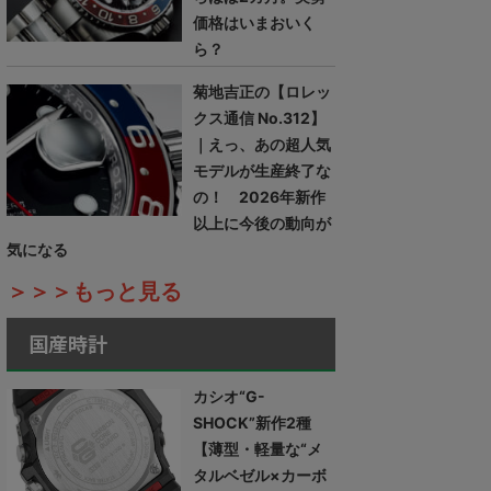
価格はいまおいく
ら？
菊地吉正の【ロレッ
クス通信 No.312】
｜えっ、あの超人気
モデルが生産終了な
の！ 2026年新作
以上に今後の動向が
気になる
＞＞＞もっと見る
国産時計
カシオ“G-
SHOCK”新作2種
【薄型・軽量な“メ
タルベゼル×カーボ