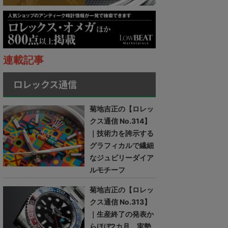
連載記事
ロレックス通信
菊地吉正の【ロレッ
クス通信 No.314】
｜技術力を誇示する
グラフィカルで繊細
なジュビリーダイア
ルモチーフ
菊地吉正の【ロレッ
クス通信 No.313】
｜生産終了の発表か
らほぼ2カ月。実勢