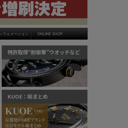
ンフォメーション
ONLINE SHOP
特許取得“耐衝撃”ウオッチなど
KUOE：総まとめ