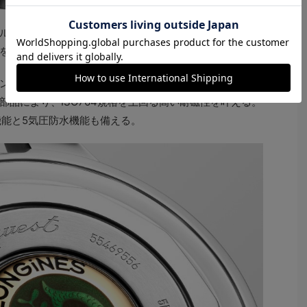
ル加工を施した18Kゴールドのメダリオンを裏ブタに配
をそのまま継承している点もポイントだ。
自社開発の自動巻き機械式キャリバー“L888.5”を搭
品により、ISO764規格を上回る高い耐磁性を叶える。
機能と5気圧防水機能も備える。