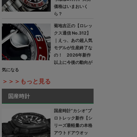
価格はいまおいく
ら？
菊地吉正の【ロレッ
クス通信 No.312】
｜えっ、あの超人気
モデルが生産終了な
の！ 2026年新作
以上に今後の動向が
気になる
＞＞＞もっと見る
国産時計
国産時計“カシオ”プ
ロトレック新作【シ
リーズ最軽量の本格
アウトドアウオッ