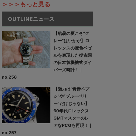
＞＞＞もっと見る
OUTLINEニュース
【酷暑の夏こそ“グ
レー”はいかが】ロ
レックスの褪色ベゼ
ルを表現した復古調
の日本製機械式ダイ
バーズ時計！｜
no.258
【魅力は“青赤ペプ
シ”や“ブルーベリ
ー”だけじゃない】
60年代ロレックス
GMTマスターのレ
アなPCGも再現！｜
no.257