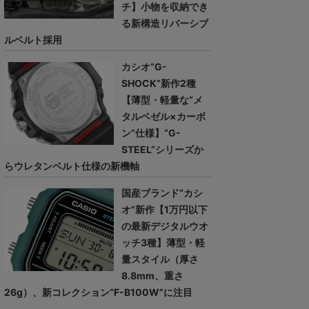
チ】小物を収納でき
る新構造リバーシブ
ルベルト採用
カシオ“G-
SHOCK”新作2種
【薄型・軽量な“メ
タルベゼル×カーボ
ン”仕様】“G-
STEEL”シリーズか
らウレタンベルト仕様の新機軸
国産ブランド“カシ
オ”新作【1万円以下
の最新デジタルウオ
ッチ3種】薄型・軽
量スタイル（厚さ
8.8mm、重さ
26g）、新コレクション“F-B100W”に注目