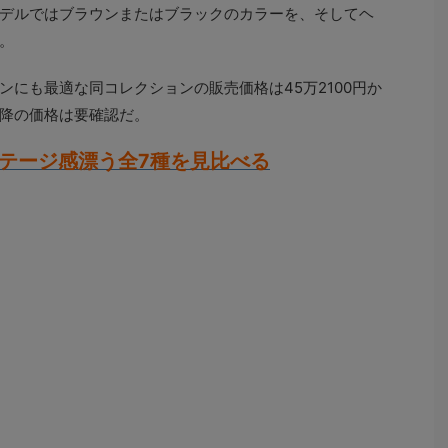
デルではブラウンまたはブラックのカラーを、そしてヘ
。
にも最適な同コレクションの販売価格は45万2100円か
以降の価格は要確認だ。
テージ感漂う全7種を見比べる