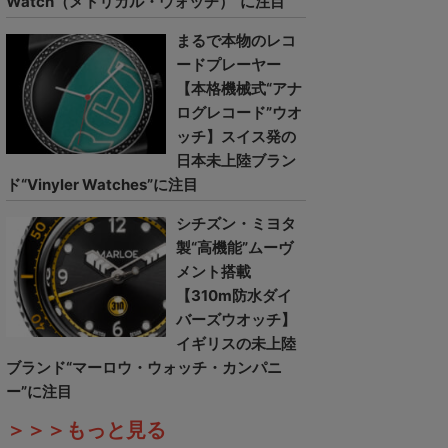
Watch（メトリカル・ウォッチ）”に注目
まるで本物のレコ
ードプレーヤー
【本格機械式“アナ
ログレコード”ウオ
ッチ】スイス発の
日本未上陸ブラン
ド“Vinyler Watches”に注目
シチズン・ミヨタ
製“高機能”ムーヴ
メント搭載
【310m防水ダイ
バーズウオッチ】
イギリスの未上陸
ブランド“マーロウ・ウォッチ・カンパニ
ー”に注目
＞＞＞もっと見る