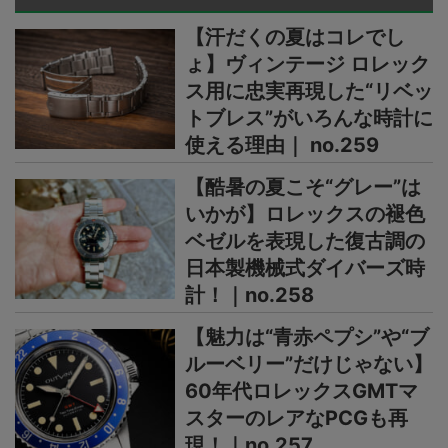
【汗だくの夏はコレでし
ょ】ヴィンテージ ロレック
ス用に忠実再現した“リベッ
トブレス”がいろんな時計に
使える理由｜ no.259
【酷暑の夏こそ“グレー”は
いかが】ロレックスの褪色
ベゼルを表現した復古調の
日本製機械式ダイバーズ時
計！｜no.258
【魅力は“青赤ペプシ”や“ブ
ルーベリー”だけじゃない】
60年代ロレックスGMTマ
スターのレアなPCGも再
現！｜no.257