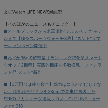
文◎Watch LIFE NEWS編集部
【そのほかのニュースもチェック！】
■オールブラックから米軍規格“ミルスペック”モデ
ルまで【GPSスポーツウォッチ3選】“スント”サマ
ーキャンペーン開催中
■わずか36gで超軽量【ランニング特化型スマート
ウオッチ2機種】実践的機能を多数搭載、フィンラ
ンド発“スント”新作
■【3万円台は残り数本】魅力はコスパだけじゃな
い。70年代デザインを38mmで見事に再現した
SEIKOメカクォーツ搭載クロノ｜OUTLINEニュー
ス no.218