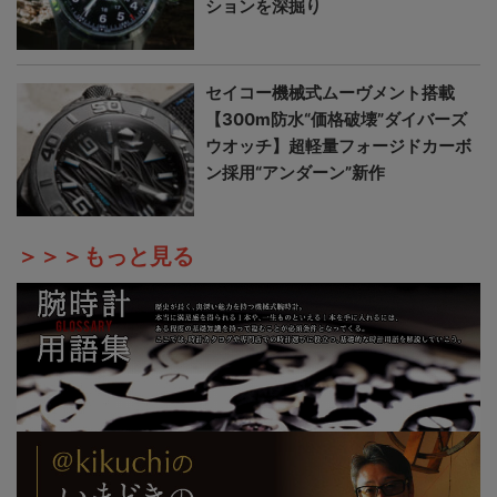
ションを深掘り
セイコー機械式ムーヴメント搭載
【300m防水“価格破壊”ダイバーズ
ウオッチ】超軽量フォージドカーボ
ン採用“アンダーン”新作
＞＞＞もっと見る