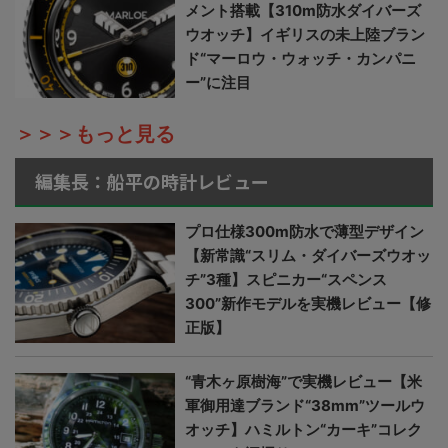
メント搭載【310m防水ダイバーズ
ウオッチ】イギリスの未上陸ブラン
ド“マーロウ・ウォッチ・カンパニ
ー”に注目
＞＞＞もっと見る
編集長：船平の時計レビュー
プロ仕様300m防水で薄型デザイン
【新常識“スリム・ダイバーズウオッ
チ”3種】スピニカー“スペンス
300”新作モデルを実機レビュー【修
正版】
“青木ヶ原樹海”で実機レビュー【米
軍御用達ブランド“38mm”ツールウ
オッチ】ハミルトン“カーキ”コレク