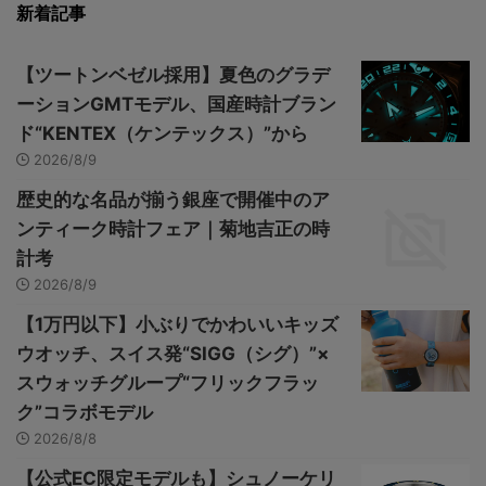
新着記事
【ツートンベゼル採用】夏色のグラデ
ーションGMTモデル、国産時計ブラン
ド“KENTEX（ケンテックス）”から
2026/8/9
歴史的な名品が揃う銀座で開催中のア
ンティーク時計フェア｜菊地吉正の時
計考
2026/8/9
【1万円以下】小ぶりでかわいいキッズ
ウオッチ、スイス発“SIGG（シグ）”×
スウォッチグループ“フリックフラッ
ク”コラボモデル
2026/8/8
【公式EC限定モデルも】シュノーケリ