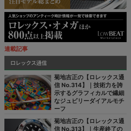
連載記事
ロレックス通信
菊地吉正の【ロレックス通
信 No.314】｜技術力を誇
示するグラフィカルで繊細
なジュビリーダイアルモチ
ーフ
菊地吉正の【ロレックス通
信 No.313】｜生産終了の