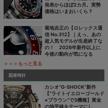
発表からほぼ2カ月。実勢
価格はいまおいくら？
菊地吉正の【ロレックス通
信 No.312】｜えっ、あの
超人気モデルが生産終了な
の！ 2026年新作以上に
今後の動向が気になる
＞＞＞もっと見る
国産時計
カシオ“G-SHOCK”新作
【“ライトイエローゴールド
×ブラウン”で3機種】黄金
の地平線をテーマにし