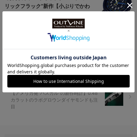
リックフラック”新作【小ぶりでかわ
いいキッ...
【文字盤に記された“MEISTER”の意味と
は？】オメガを代表するシーマスターの自
動巻きモデル
文字盤で“バスキア”の作品をオマージュ
【アメリカ発“パスカル”の新作時計】0.48
カラットのラボグロウンダイヤモンドも注
目