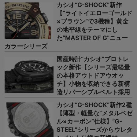
カシオ“G-SHOCK”新作
【“ライトイエローゴールド
×ブラウン”で3機種】黄金
の地平線をテーマにし
た“MASTER OF G”ニュー
カラーシリーズ
国産時計“カシオ”プロトレ
ック新作【シリーズ最軽量
の本格アウトドアウオッ
チ】小物を収納できる新構
造リバーシブルベルト採用
カシオ“G-SHOCK”新作2種
【薄型・軽量な“メタルベゼ
ル×カーボン”仕様】“G-
STEEL”シリーズからウレタ