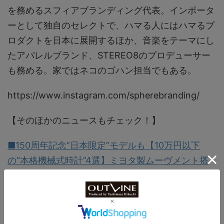
を務めるスフィアブランディング代表。インポータ
ーとして独自のセレクトで、ハマる人にはハマるプ
ロダクトを日本に展開するほか、音楽をテーマにし
たアパレルブランド、STEREO8のプロデューサー
も務める。家ではネコのゴハン担当でもある。
https://www.instagram.com/spherebranding/
【そのほかのニュースもチェック！】
■150周年記念”日本限定”モデルも【10万円以下
の“本格機械式時計”4選】ミヨタ製ムーヴメント搭
製、米時計ブランド“BULOVA（ブローバ）”新作
■先行発売した各国で即完売！ファントムが妖しい
光を放つ【SPINNAKER（スピニカー）×セコンド