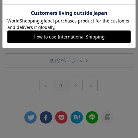
セコンド】コラボウオッチ
■小ぶりな36mmと42mm【ヒスイなど天然石を採
用した“価格破壊”の国産時計6選】西荻窪発のマイ
クロブランド“ザ・ニシオギ”新作
次のページへ >
<
1
2
>