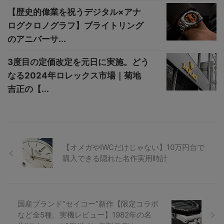
【歴史的偉業を祝うデジタル×アナ
ログクロノグラフ】ブライトリング
のアニバーサ...
3度目の定価改定を元日に実施。どう
なる2024年ロレックス市場｜菊地
吉正の【...
【オメガやIWCだけじゃない】10万円台で
購入できる隠れた名作実用時計
国産ブランド“セイコー”新作【限定コラボ
など全5種、実機レビュー】1982年の名