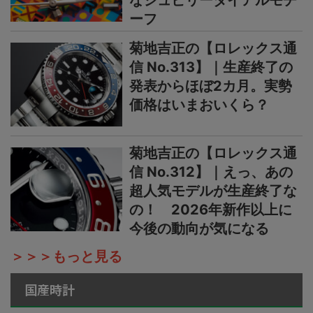
ーフ
菊地吉正の【ロレックス通
信 No.313】｜生産終了の
発表からほぼ2カ月。実勢
価格はいまおいくら？
菊地吉正の【ロレックス通
信 No.312】｜えっ、あの
超人気モデルが生産終了な
の！ 2026年新作以上に
今後の動向が気になる
＞＞＞もっと見る
国産時計