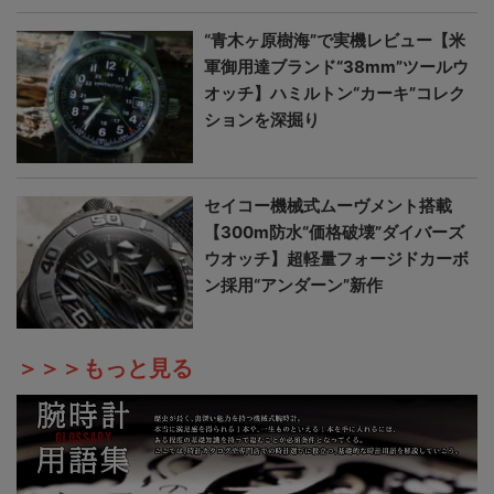
“青木ヶ原樹海”で実機レビュー【米
軍御用達ブランド“38mm”ツールウ
オッチ】ハミルトン“カーキ”コレク
ションを深掘り
セイコー機械式ムーヴメント搭載
【300m防水“価格破壊”ダイバーズ
ウオッチ】超軽量フォージドカーボ
ン採用“アンダーン”新作
＞＞＞もっと見る