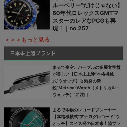
ルーベリー”だけじゃない】
60年代ロレックスGMTマ
スターのレアなPCGも再
現！｜no.257
＞＞＞もっと見る
日本未上陸ブランド
まるで夜空、パープルの多層文字盤
が美しい【日本未上陸“本格機械
式”ウオッチ】香港発の新
鋭“Metrical Watch（メトリカル・
ウォッチ）”に注目
まるで本物のレコードプレーヤー
【本格機械式“アナログレコード”ウ
オッチ】スイス発の日本未上陸ブラ