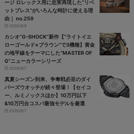
ージ ロレックス用に忠実再現した“リベ
ットブレス”がいろんな時計に使える理
由｜ no.259
2026/8/8
カシオ“G-SHOCK”新作【“ライトイエ
ローゴールド×ブラウン”で3機種】黄金
の地平線をテーマにした“MASTER OF
G”ニューカラーシリーズ
2026/8/7
真夏シーズン到来、争奪戦必至のダイ
バーズウオッチが続々登場！【セイコ
ー、ルミノックスほか】10万円以下
&10万円台コスパ最強モデルを厳選
2026/8/7