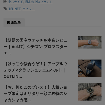
-
小スライド
,
日本未上陸ブランド
-
TENNET
,
テネット
関連記事
【話題の国産ウオッチを本音レビュ
ー｜Vol.17】シチズン プロマスター
エ...
【けっこう似合うぞ！】アップルウ
ォッチ×クラッシュデニムベルト｜
OUTLIN...
【お、何だこのブレス！】人気ショ
ップ限定はミリタリー顔に独特のシ
ャカシャカ感...