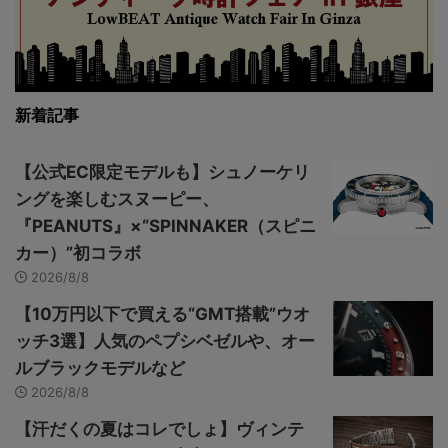
新着記事
【公式EC限定モデルも】シュノーケリ
ングを楽しむスヌーピー、
『PEANUTS』×“SPINNAKER（スピニ
カー）”初コラボ
2026/8/8
【10万円以下で買える“GMT搭載”ウオ
ッチ3選】人気のペプシベゼルや、オー
ルブラックモデルなど
2026/8/8
【汗だくの夏はコレでしょ】ヴィンテ