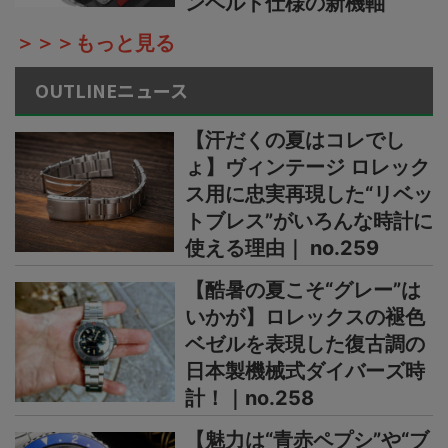
ンベルト仕様の新機軸
＞＞＞もっと見る
OUTLINEニュース
【汗だくの夏はコレでし
ょ】ヴィンテージ ロレック
ス用に忠実再現した“リベッ
トブレス”がいろんな時計に
使える理由｜ no.259
【酷暑の夏こそ“グレー”は
いかが】ロレックスの褪色
ベゼルを表現した復古調の
日本製機械式ダイバーズ時
計！｜no.258
【魅力は“青赤ペプシ”や“ブ