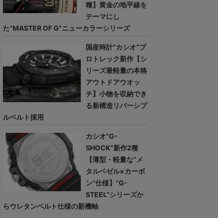
種】黄金の地平線を
テーマにし
た“MASTER OF G”ニューカラーシリーズ
国産時計“カシオ”プ
ロトレック新作【シ
リーズ最軽量の本格
アウトドアウオッ
チ】小物を収納でき
る新構造リバーシブ
ルベルト採用
カシオ“G-
SHOCK”新作2種
【薄型・軽量な“メ
タルベゼル×カーボ
ン”仕様】“G-
STEEL”シリーズか
らウレタンベルト仕様の新機軸