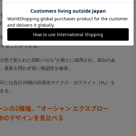
、夢を追う人、挑戦を続ける人、そして既成概念にとらわれ
たタイムピースだ。
手元で直感的に把握できる潮汐表示機能にあり、“満潮・
認することができる。
の2色で彩られた回転ベゼル”が新たに採用され、深みのあ
、昼夜を問わず高い視認性を確保。
示には合計29個の自発光マイクロ・ガスライト（H₃）を
きる。
ンの2機種、“オーシャン エクスプロー
作のデザインを見比べる