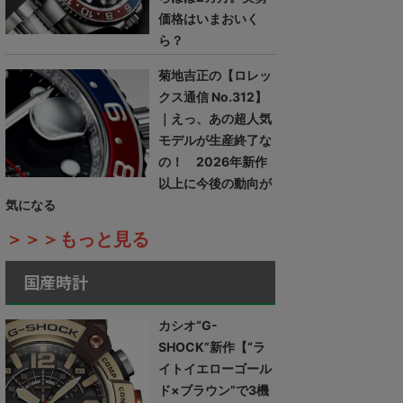
価格はいまおいく
ら？
菊地吉正の【ロレッ
クス通信 No.312】
｜えっ、あの超人気
モデルが生産終了な
の！ 2026年新作
以上に今後の動向が
気になる
＞＞＞もっと見る
国産時計
カシオ“G-
SHOCK”新作【“ラ
イトイエローゴール
ド×ブラウン”で3機