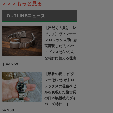
＞＞＞もっと見る
OUTLINEニュース
【汗だくの夏はコレ
でしょ】ヴィンテー
ジ ロレックス用に忠
実再現した“リベッ
トブレス”がいろん
な時計に使える理由
｜ no.259
【酷暑の夏こそ“グ
レー”はいかが】ロ
レックスの褪色ベゼ
ルを表現した復古調
の日本製機械式ダイ
バーズ時計！｜
no.258