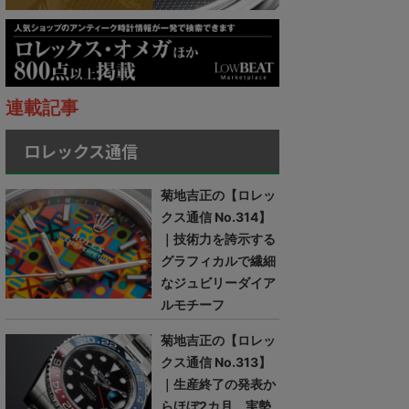
連載記事
ロレックス通信
菊地吉正の【ロレッ
クス通信 No.314】
｜技術力を誇示する
グラフィカルで繊細
なジュビリーダイア
ルモチーフ
菊地吉正の【ロレッ
クス通信 No.313】
｜生産終了の発表か
らほぼ2カ月。実勢