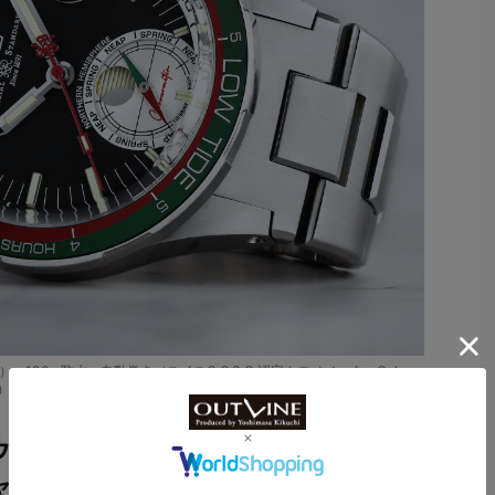
mm径）。100m防水。自動巻き（スイスC.O.S.C.認定クロノメーターCal.
-C）。世界限定1000本。52万8000円
ルウォッチ）
ャン エクスプローラー