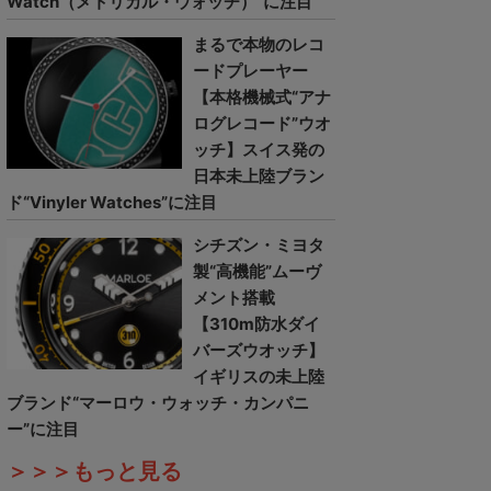
Watch（メトリカル・ウォッチ）”に注目
まるで本物のレコ
ードプレーヤー
【本格機械式“アナ
ログレコード”ウオ
ッチ】スイス発の
日本未上陸ブラン
ド“Vinyler Watches”に注目
シチズン・ミヨタ
製“高機能”ムーヴ
メント搭載
【310m防水ダイ
バーズウオッチ】
イギリスの未上陸
ブランド“マーロウ・ウォッチ・カンパニ
ー”に注目
＞＞＞もっと見る