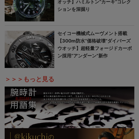
オッチ】ハミルトン“カーキ”コレク
ションを深掘り
セイコー機械式ムーヴメント搭載
【300m防水“価格破壊”ダイバーズ
ウオッチ】超軽量フォージドカーボ
ン採用“アンダーン”新作
＞＞＞もっと見る