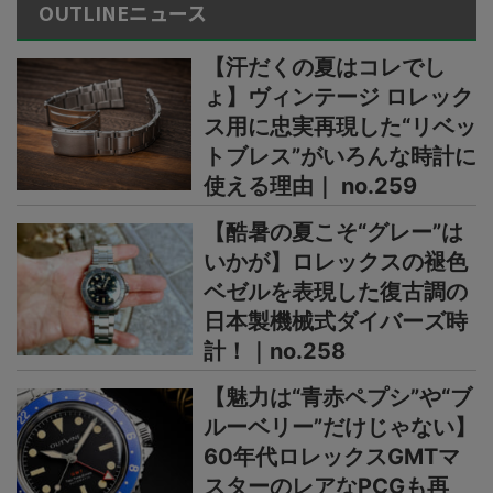
OUTLINEニュース
【汗だくの夏はコレでし
ょ】ヴィンテージ ロレック
ス用に忠実再現した“リベッ
トブレス”がいろんな時計に
使える理由｜ no.259
【酷暑の夏こそ“グレー”は
いかが】ロレックスの褪色
ベゼルを表現した復古調の
日本製機械式ダイバーズ時
計！｜no.258
【魅力は“青赤ペプシ”や“ブ
ルーベリー”だけじゃない】
60年代ロレックスGMTマ
スターのレアなPCGも再