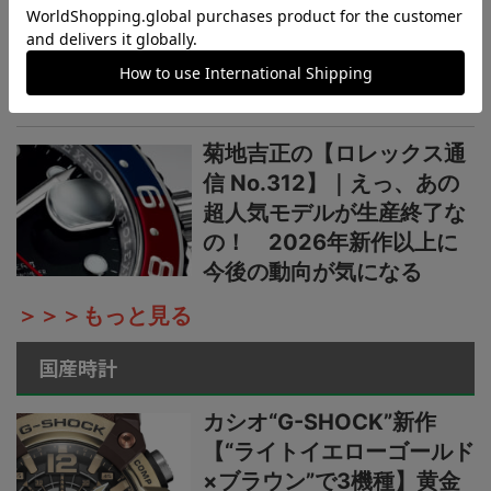
信 No.313】｜生産終了の
発表からほぼ2カ月。実勢
価格はいまおいくら？
菊地吉正の【ロレックス通
信 No.312】｜えっ、あの
超人気モデルが生産終了な
の！ 2026年新作以上に
今後の動向が気になる
＞＞＞もっと見る
国産時計
カシオ“G-SHOCK”新作
【“ライトイエローゴールド
×ブラウン”で3機種】黄金