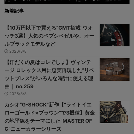
新着記事
【10万円以下で買える“GMT搭載”ウオ
ッチ3選】人気のペプシベゼルや、オー
ルブラックモデルなど
2026/8/8
【汗だくの夏はコレでしょ】ヴィンテ
ージ ロレックス用に忠実再現した“リベ
ットブレス”がいろんな時計に使える理
由｜ no.259
2026/8/8
カシオ“G-SHOCK”新作【“ライトイエ
ローゴールド×ブラウン”で3機種】黄金
の地平線をテーマにした“MASTER OF
G”ニューカラーシリーズ