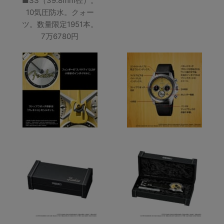
■SS（39.8mm径）。
10気圧防水。クォー
ツ。数量限定1951本。
7万6780円