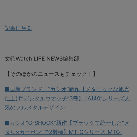
記事に戻る
文◎Watch LIFE NEWS編集部
【そのほかのニュースもチェック！】
■国産ブランド、“カシオ”新作【メタリックな旭光
仕上げ“デジタルウオッチ”3種】 “A140”シリーズ人
気のフルメタルデザイン
■カシオ“G-SHOCK”新作【ブラックで統一した“メ
タル×カーボン”で2機種】MT-Gシリーズ“MTG-