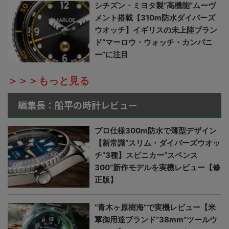
シチズン・ミヨタ製“高機能”ムーヴ
メント搭載【310m防水ダイバーズ
ウオッチ】イギリスの未上陸ブラン
ド“マーロウ・ウォッチ・カンパニ
ー”に注目
＞＞＞もっと見る
編集長：船平の時計レビュー
プロ仕様300m防水で薄型デザイン
【新常識“スリム・ダイバーズウオッ
チ”3種】スピニカー“スペンス
300”新作モデルを実機レビュー【修
正版】
“青木ヶ原樹海”で実機レビュー【米
軍御用達ブランド“38mm”ツールウ