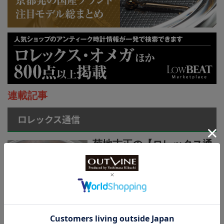
連載記事
ロレックス通信
菊地吉正の【ロレックス通
信 No.314】｜技術力を誇
示するグラフィカルで繊細
なジュビリーダイアルモチ
ーフ
菊地吉正の【ロレックス通