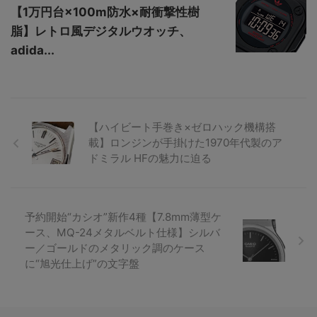
【1万円台×100m防水×耐衝撃性樹
脂】レトロ風デジタルウオッチ、
adida...
【ハイビート手巻き×ゼロハック機構搭
載】ロンジンが手掛けた1970年代製のア
ドミラル HFの魅力に迫る
予約開始“カシオ”新作4種【7.8mm薄型ケ
ース、MQ-24メタルベルト仕様】シルバ
ー／ゴールドのメタリック調のケース
に“旭光仕上げ”の文字盤