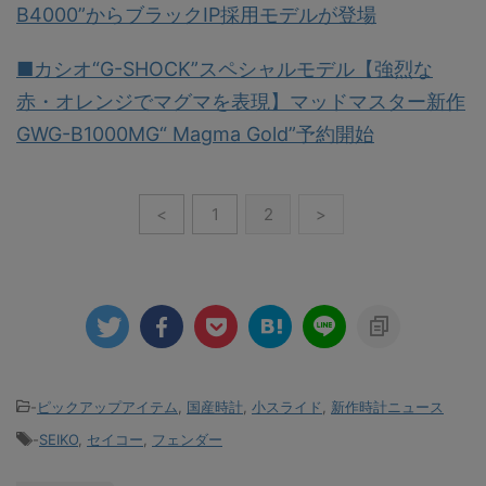
B4000”からブラックIP採用モデルが登場
■カシオ“G-SHOCK”スペシャルモデル【強烈な
赤・オレンジでマグマを表現】マッドマスター新作
GWG-B1000MG“ Magma Gold”予約開始
<
1
2
>
-
ピックアップアイテム
,
国産時計
,
小スライド
,
新作時計ニュース
-
SEIKO
,
セイコー
,
フェンダー