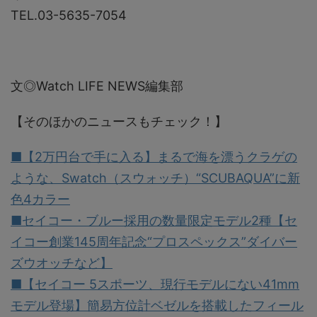
TEL.03-5635-7054
文◎Watch LIFE NEWS編集部
【そのほかのニュースもチェック！】
■【2万円台で手に入る】まるで海を漂うクラゲの
ような、Swatch（スウォッチ）“SCUBAQUA”に新
色4カラー
■セイコー・ブルー採用の数量限定モデル2種【セ
イコー創業145周年記念“プロスペックス”ダイバー
ズウオッチなど】
■【セイコー 5スポーツ、現行モデルにない41mm
モデル登場】簡易方位計ベゼルを搭載したフィール