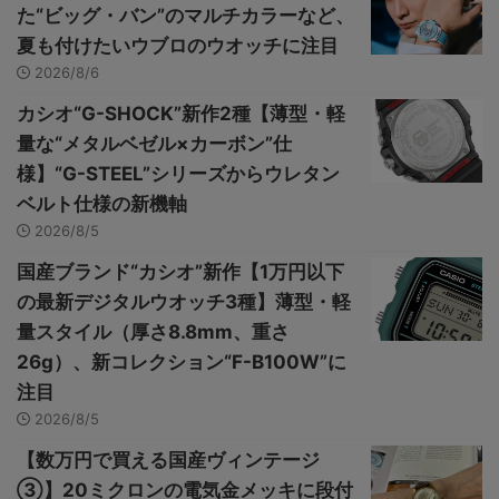
た“ビッグ・バン”のマルチカラーなど、
夏も付けたいウブロのウオッチに注目
2026/8/6
カシオ“G-SHOCK”新作2種【薄型・軽
量な“メタルベゼル×カーボン”仕
様】“G-STEEL”シリーズからウレタン
ベルト仕様の新機軸
2026/8/5
国産ブランド“カシオ”新作【1万円以下
の最新デジタルウオッチ3種】薄型・軽
量スタイル（厚さ8.8mm、重さ
26g）、新コレクション“F-B100W”に
注目
2026/8/5
【数万円で買える国産ヴィンテージ
③】20ミクロンの電気金メッキに段付