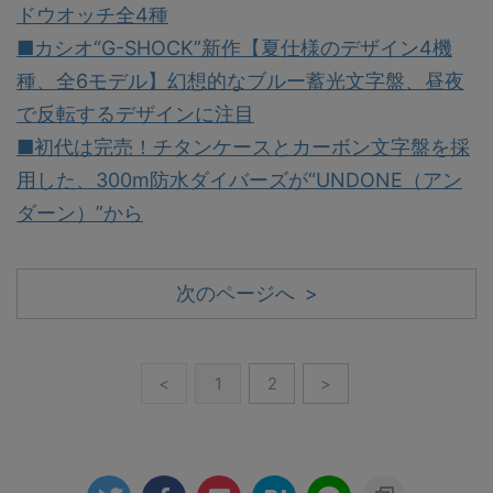
ドウオッチ全4種
■カシオ“G-SHOCK”新作【夏仕様のデザイン4機
種、全6モデル】幻想的なブルー蓄光文字盤、昼夜
で反転するデザインに注目
■初代は完売！チタンケースとカーボン文字盤を採
用した、300m防水ダイバーズが“UNDONE（アン
ダーン）”から
次のページへ >
<
1
2
>