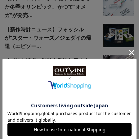
た冬季オリンピック。かつて“オメ
ガ”が発売...
【新作時計ニュース】フォッシル
が“スター・ウォーズ／ジェダイの帰
還（エピソー...
【パリを拠点に時計を製造】日本未
上陸の新鋭ブランド“Serica（セリ
カ）”...
カシオ“G-SHOCK”新作【完売必至の「X
G」コラボレーションモデル2種】5月29日
から抽選予約販売開始、「XG」ロゴを取
り入れた特別デザインに注目