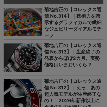
菊地吉正の【ロレックス通
信 No.314】｜技術力を誇
示するグラフィカルで繊細
なジュビリーダイアルモチ
ーフ
菊地吉正の【ロレックス通
信 No.313】｜生産終了の
発表からほぼ2カ月。実勢
価格はいまおいくら？
菊地吉正の【ロレックス通
信 No.312】｜えっ、あの
超人気モデルが生産終了な
の！ 2026年新作以上に