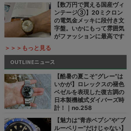
【数万円で買える国産ヴィ
ンテージ③】20ミクロン
の電気金メッキに段付き文
字盤。いかにもって雰囲気
がファッションに最高です
＞＞＞もっと見る
OUTLINEニュース
【酷暑の夏こそ“グレー”は
いかが】ロレックスの褪色
ベゼルを表現した復古調の
日本製機械式ダイバーズ時
計！｜no.258
【魅力は“青赤ペプシ”や“ブ
ルーベリー”だけじゃない】