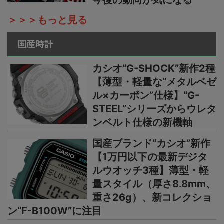
今後の動向が気になる
＞＞＞もっと見る
国産時計
カシオ“G-SHOCK”新作2種
【薄型・軽量な“メタルベゼ
ル×カーボン”仕様】“G-
STEEL”シリーズからウレタ
ンベルト仕様の新機軸
国産ブランド“カシオ”新作
【1万円以下の最新デジタ
ルウオッチ3種】薄型・軽
量スタイル（厚さ8.8mm、
重さ26g）、新コレクショ
ン“F-B100W”に注目