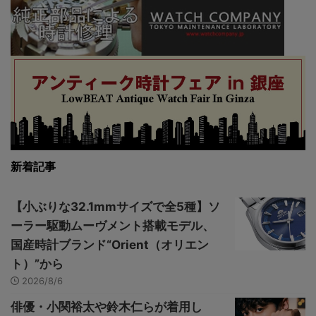
新着記事
【小ぶりな32.1mmサイズで全5種】ソ
ーラー駆動ムーヴメント搭載モデル、
国産時計ブランド“Orient（オリエン
ト）”から
2026/8/6
俳優・小関裕太や鈴木仁らが着用し