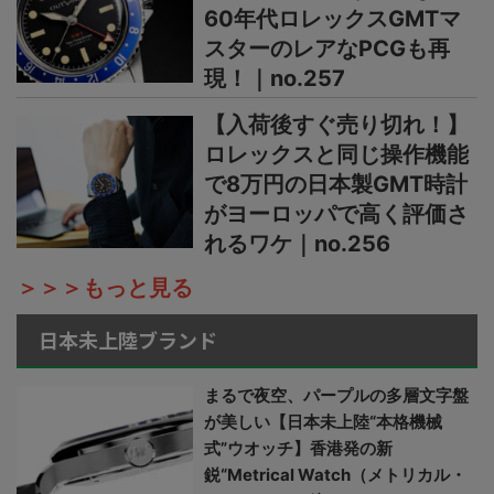
60年代ロレックスGMTマ
スターのレアなPCGも再
現！｜no.257
【入荷後すぐ売り切れ！】
ロレックスと同じ操作機能
で8万円の日本製GMT時計
がヨーロッパで高く評価さ
れるワケ｜no.256
＞＞＞もっと見る
日本未上陸ブランド
まるで夜空、パープルの多層文字盤
が美しい【日本未上陸“本格機械
式”ウオッチ】香港発の新
鋭“Metrical Watch（メトリカル・