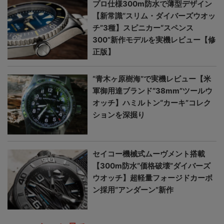
プロ仕様300m防水で薄型デザイン
【新常識“スリム・ダイバーズウオッ
チ”3種】スピニカー“スペンス
300”新作モデルを実機レビュー【修
正版】
“青木ヶ原樹海”で実機レビュー【米
軍御用達ブランド“38mm”ツールウ
オッチ】ハミルトン“カーキ”コレク
ションを深掘り
セイコー機械式ムーヴメント搭載
【300m防水“価格破壊”ダイバーズ
ウオッチ】超軽量フォージドカーボ
ン採用“アンダーン”新作