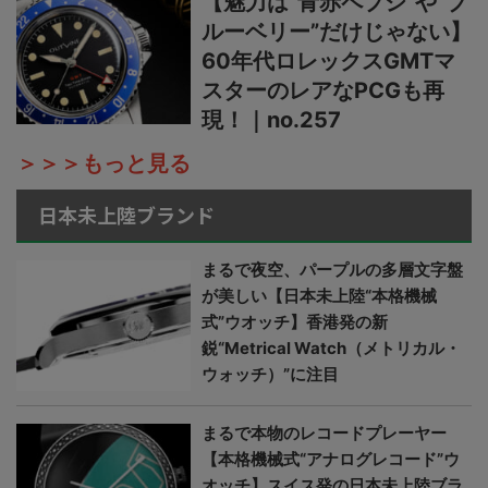
【魅力は“青赤ペプシ”や“ブ
ルーベリー”だけじゃない】
60年代ロレックスGMTマ
スターのレアなPCGも再
現！｜no.257
＞＞＞もっと見る
日本未上陸ブランド
まるで夜空、パープルの多層文字盤
が美しい【日本未上陸“本格機械
式”ウオッチ】香港発の新
鋭“Metrical Watch（メトリカル・
ウォッチ）”に注目
まるで本物のレコードプレーヤー
【本格機械式“アナログレコード”ウ
オッチ】スイス発の日本未上陸ブラ