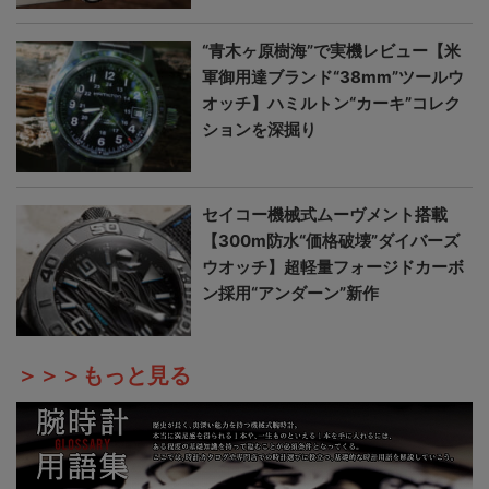
“青木ヶ原樹海”で実機レビュー【米
軍御用達ブランド“38mm”ツールウ
オッチ】ハミルトン“カーキ”コレク
ションを深掘り
セイコー機械式ムーヴメント搭載
【300m防水“価格破壊”ダイバーズ
ウオッチ】超軽量フォージドカーボ
ン採用“アンダーン”新作
＞＞＞もっと見る