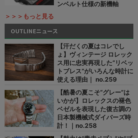
ンベルト仕様の新機軸
＞＞＞もっと見る
OUTLINEニュース
【汗だくの夏はコレでし
ょ】ヴィンテージ ロレック
ス用に忠実再現した“リベッ
トブレス”がいろんな時計に
使える理由｜ no.259
【酷暑の夏こそ“グレー”は
いかが】ロレックスの褪色
ベゼルを表現した復古調の
日本製機械式ダイバーズ時
計！｜no.258