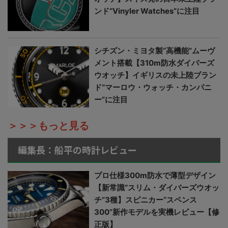
ンド“Vinyler Watches”に注目
シチズン・ミヨタ製“高機能”ムーヴ
メント搭載【310m防水ダイバーズ
ウオッチ】イギリスの未上陸ブラン
ド“マーロウ・ウォッチ・カンパニ
ー”に注目
＞＞＞もっと見る
編集長：船平の時計レビュー
プロ仕様300m防水で薄型デザイン
【新常識“スリム・ダイバーズウオッ
チ”3種】スピニカー“スペンス
300”新作モデルを実機レビュー【修
正版】