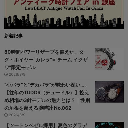
新着記事
80時間パワーリザーブを備えた、タ
グ・ホイヤー“カレラ”×“チーム イクザ
ワ”限定モデル
2026/8/9
“小バラ”と“デカバラ”が味わい深い…。
【往年のTUDOR（チュードル）】控え
め相場の3針モデルの魅力とは？｜性別
の垣根を超える腕時計 No.062
2026/8/9
【ツートンベゼル採用】夏色のグラデ