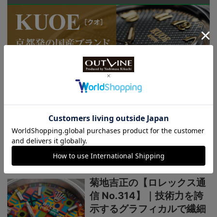
連載記事
ロレックス通信
菊地吉正の【ロレックス通
信 No.314】｜技術力を誇
示するグラフィカルで繊細