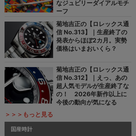
なジュビリーダイアルモチ
ーフ
菊地吉正の【ロレックス通
信 No.313】｜生産終了の
発表からほぼ2カ月。実勢
価格はいまおいくら？
菊地吉正の【ロレックス通
信 No.312】｜えっ、あの
超人気モデルが生産終了な
の！ 2026年新作以上に
今後の動向が気になる
＞＞＞もっと見る
国産時計