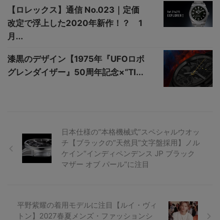
【ロレックス】通信 No.023｜定価
改定で浮上した2020年新作！？ 1
月...
漆黒のデザイン【1975年『UFOロボ
グレンダイザー』50周年記念×“TI...
日本仕様の“本格機械式”スペシャルウオッ
チ【ブラックの“天然貝”文字盤採用】ノル
ケイン“インディペンデンス JP ブラック
マザー オブ パール”に注目
平野紫耀の着用モデルに注目【ルイ・ヴィ
トン】2027春夏メンズ・ファッションシ