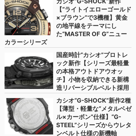
カシオ“G-SHOCK”新作
【“ライトイエローゴールド
×ブラウン”で3機種】黄金
の地平線をテーマにし
た“MASTER OF G”ニュー
カラーシリーズ
国産時計“カシオ”プロトレ
ック新作【シリーズ最軽量
の本格アウトドアウオッ
チ】小物を収納できる新構
造リバーシブルベルト採用
カシオ“G-SHOCK”新作2種
【薄型・軽量な“メタルベゼ
ル×カーボン”仕様】“G-
STEEL”シリーズからウレタ
ンベルト仕様の新機軸