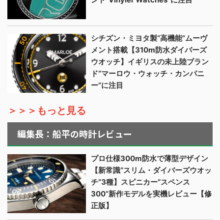
シチズン・ミヨタ製“高機能”ムーヴ
メント搭載【310m防水ダイバーズ
ウオッチ】イギリスの未上陸ブラン
ド“マーロウ・ウォッチ・カンパニ
ー”に注目
＞＞＞もっと見る
編集長：船平の時計レビュー
プロ仕様300m防水で薄型デザイン
【新常識“スリム・ダイバーズウオッ
チ”3種】スピニカー“スペンス
300”新作モデルを実機レビュー【修
正版】