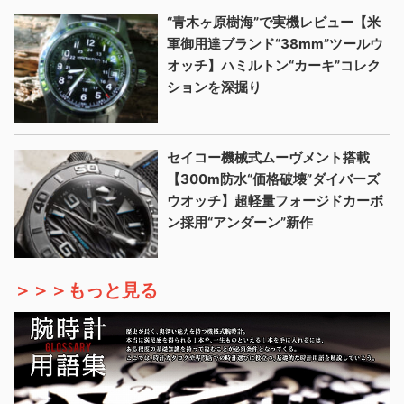
“青木ヶ原樹海”で実機レビュー【米
軍御用達ブランド“38mm”ツールウ
オッチ】ハミルトン“カーキ”コレク
ションを深掘り
セイコー機械式ムーヴメント搭載
【300m防水“価格破壊”ダイバーズ
ウオッチ】超軽量フォージドカーボ
ン採用“アンダーン”新作
＞＞＞もっと見る