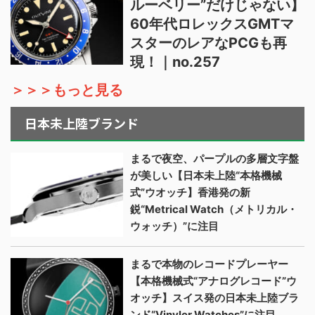
ルーベリー”だけじゃない】
60年代ロレックスGMTマ
スターのレアなPCGも再
現！｜no.257
＞＞＞もっと見る
日本未上陸ブランド
まるで夜空、パープルの多層文字盤
が美しい【日本未上陸“本格機械
式”ウオッチ】香港発の新
鋭“Metrical Watch（メトリカル・
ウォッチ）”に注目
まるで本物のレコードプレーヤー
【本格機械式“アナログレコード”ウ
オッチ】スイス発の日本未上陸ブラ
ンド“Vinyler Watches”に注目