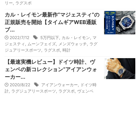
リー
,
ラグスポ
カル・レイモン最新作“マジェスティ”の
正規販売を開始【タイムギアWEB通販
ブ...
2022/7/12
5万円以下
,
カル・レイモン
,
マ
ジェスティ
,
ムーンフェイズ
,
メンズウォッチ
,
ラグ
ジュアリースポーツ
,
ラグスポ
,
時計
【最速実機レビュー】ドイツ時計、ヴ
ェンペの新コレクション“アイアンウォ
ーカー...
2020/8/22
アイアンウォーカー
,
ドイツ時
計
,
ラグジュアリースポーツ
,
ラグスポ
,
ヴェンペ