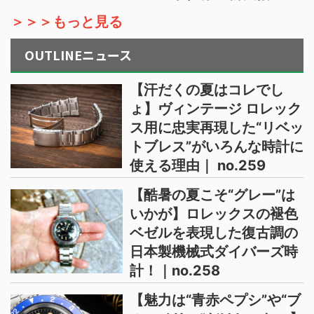
＞＞＞もっと見る
OUTLINEニュース
【汗だくの夏はコレでし
ょ】ヴィンテージ ロレック
ス用に忠実再現した“リベッ
トブレス”がいろんな時計に
使える理由｜ no.259
【酷暑の夏こそ“グレー”は
いかが】ロレックスの褪色
ベゼルを表現した復古調の
日本製機械式ダイバーズ時
計！｜no.258
【魅力は“青赤ペプシ”や“ブ