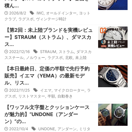
積ん...
2026/8/2
IWC
,
オールドインター
,
ヨット
クラブ
,
ラグスポ
,
ヴィンテージ時計
【第2回：未上陸ブランドを実機レビュ
ー】STRAUM（ストラム）、ダマスカ
ス...
2022/12/16
STRAUM
,
ストラム
,
ダマスカ
ススチール
,
ノルウェー
,
ラグスポ
,
北欧
,
未上陸
【本日最終日、定価の半額で先行予約
販売】イエマ（YEMA）の最新モデ
ル、リス...
2022/11/25
イエマ
,
マイクロローター
,
ラ
グスポ
,
リストマスター
,
半額
,
自動巻き
【ワッフル文字盤とクッションケース
が魅力的】“UNDONE（アンダー
ン）”の...
2022/10/4
UNDONE
,
アンダーン
,
ミリタ