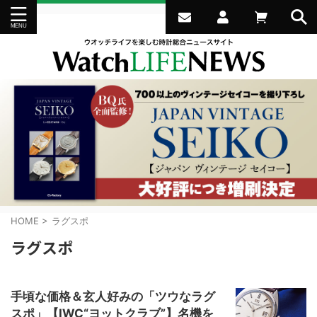
HOME
>
ラグスポ
ラグスポ
手頃な価格＆玄人好みの「ツウなラグ
スポ」【IWC“ヨットクラブ”】名機を