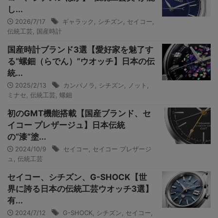
し...
2026/7/17
ギャラック
,
シチズン
,
セイコー
,
伝統工芸
,
国産時計
国産時計ブランド3選【愛好家を魅了す
る“螺鈿（らでん）”ウオッチ】日本の伝
統...
2025/2/13
カンパノラ
,
シチズン
,
ノット
,
ミナセ
,
伝統工芸
,
螺鈿
初のGMT機能搭載【国産ブランド、セ
イコー プレザージュ】日本伝統
の“漆”塗...
2024/10/9
セイコー
,
セイコー プレザージ
ュ
,
伝統工芸
セイコー、シチズン、G-SHOCK【世
界に誇る日本の伝統工芸ウオッチ3選】
有...
2024/7/12
G-SHOCK
,
シチズン
,
セイコー
,