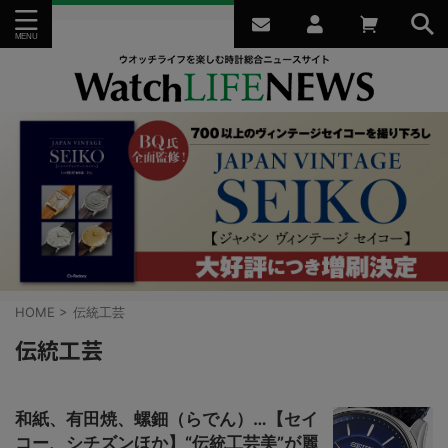
HOME
>
伝統工芸
伝統工芸
和紙、有田焼、螺鈿（らでん）…【セイ
コー、シチズンほか】“伝統工芸美”が麗