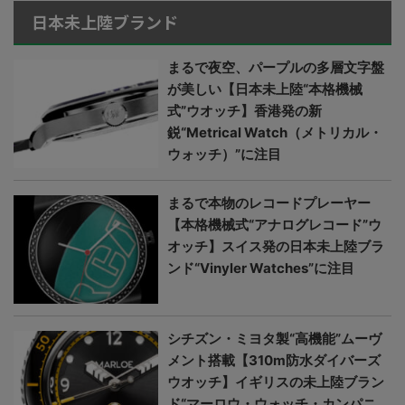
日本未上陸ブランド
まるで夜空、パープルの多層文字盤
が美しい【日本未上陸“本格機械
式”ウオッチ】香港発の新
鋭“Metrical Watch（メトリカル・
ウォッチ）”に注目
まるで本物のレコードプレーヤー
【本格機械式“アナログレコード”ウ
オッチ】スイス発の日本未上陸ブラ
ンド“Vinyler Watches”に注目
シチズン・ミヨタ製“高機能”ムーヴ
メント搭載【310m防水ダイバーズ
ウオッチ】イギリスの未上陸ブラン
ド“マーロウ・ウォッチ・カンパニ