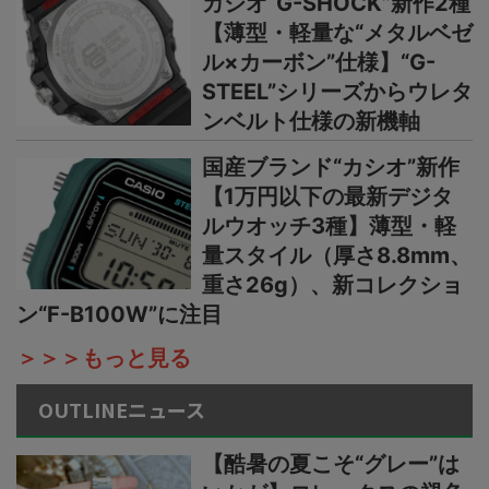
カシオ“G-SHOCK”新作2種
【薄型・軽量な“メタルベゼ
ル×カーボン”仕様】“G-
STEEL”シリーズからウレタ
ンベルト仕様の新機軸
国産ブランド“カシオ”新作
【1万円以下の最新デジタ
ルウオッチ3種】薄型・軽
量スタイル（厚さ8.8mm、
重さ26g）、新コレクショ
ン“F-B100W”に注目
＞＞＞もっと見る
OUTLINEニュース
【酷暑の夏こそ“グレー”は