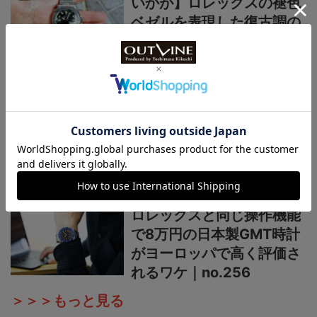
いかが】ロレックスの褪色
ベゼルを表現した復古調の
日本製機械式ダイバーズ時
計！｜no.258
【魅力は“青赤ペプシ”や“ブ
ルーベリー”だけじゃない】
60年代ロレックスGMTマ
スターのレアなPCGも再
現！｜no.257
【入荷後すぐ売り切れ！】
ロレックスと同じ操作機能
で8万円の日本製GMT時計
がヨーロッパで高く評価さ
れるワケ｜no.256
＞＞＞もっと見る