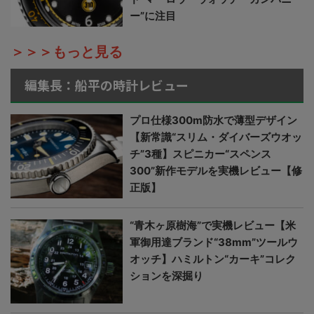
ー”に注目
＞＞＞もっと見る
編集長：船平の時計レビュー
プロ仕様300m防水で薄型デザイン
【新常識“スリム・ダイバーズウオッ
チ”3種】スピニカー“スペンス
300”新作モデルを実機レビュー【修
正版】
“青木ヶ原樹海”で実機レビュー【米
軍御用達ブランド“38mm”ツールウ
オッチ】ハミルトン“カーキ”コレク
ションを深掘り