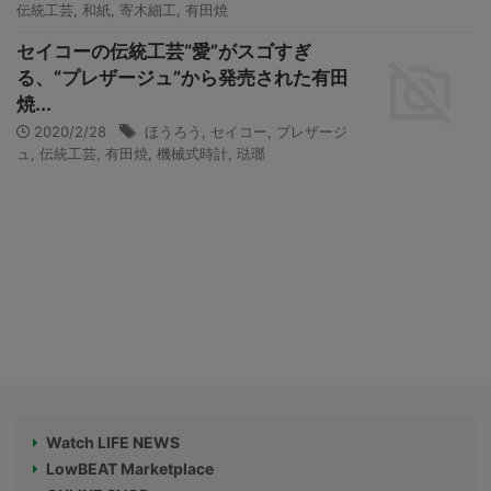
伝統工芸
,
和紙
,
寄木細工
,
有田焼
セイコーの伝統工芸“愛”がスゴすぎ
る、“プレザージュ”から発売された有田
焼...
2020/2/28
ほうろう
,
セイコー
,
プレザージ
ュ
,
伝統工芸
,
有田焼
,
機械式時計
,
琺瑯
Watch LIFE NEWS
LowBEAT Marketplace