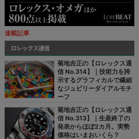
連載記事
ロレックス通信
菊地吉正の【ロレックス通
信 No.314】｜技術力を誇
示するグラフィカルで繊細
なジュビリーダイアルモチ
ーフ
菊地吉正の【ロレックス通
信 No.313】｜生産終了の
発表からほぼ2カ月。実勢
価格はいまおいくら？