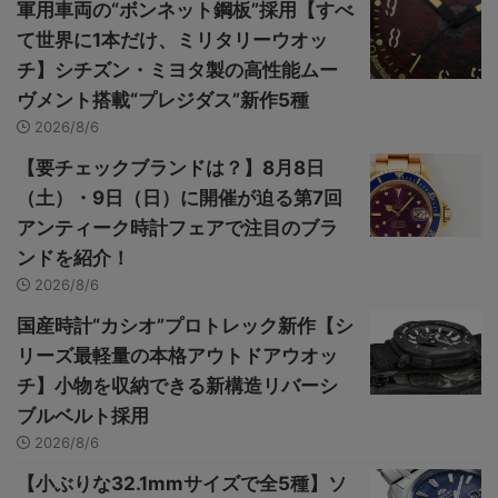
軍用車両の“ボンネット鋼板”採用【すべ
て世界に1本だけ、ミリタリーウオッ
チ】シチズン・ミヨタ製の高性能ムー
ヴメント搭載“プレジダス”新作5種
2026/8/6
【要チェックブランドは？】8月8日
（土）・9日（日）に開催が迫る第7回
アンティーク時計フェアで注目のブラ
ンドを紹介！
2026/8/6
国産時計“カシオ”プロトレック新作【シ
リーズ最軽量の本格アウトドアウオッ
チ】小物を収納できる新構造リバーシ
ブルベルト採用
2026/8/6
【小ぶりな32.1mmサイズで全5種】ソ