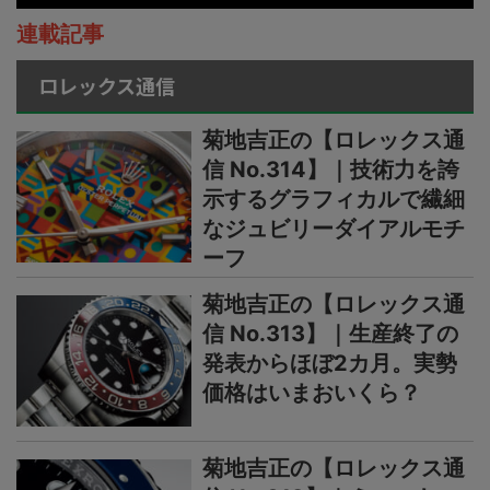
連載記事
ロレックス通信
菊地吉正の【ロレックス通
信 No.314】｜技術力を誇
示するグラフィカルで繊細
なジュビリーダイアルモチ
ーフ
菊地吉正の【ロレックス通
信 No.313】｜生産終了の
発表からほぼ2カ月。実勢
価格はいまおいくら？
菊地吉正の【ロレックス通