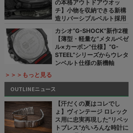
の本格アウトドアウオッ
チ】小物を収納できる新構
造リバーシブルベルト採用
カシオ“G-SHOCK”新作2種
【薄型・軽量な“メタルベゼ
ル×カーボン”仕様】“G-
STEEL”シリーズからウレタ
ンベルト仕様の新機軸
＞＞＞もっと見る
OUTLINEニュース
【汗だくの夏はコレでし
ょ】ヴィンテージ ロレック
ス用に忠実再現した“リベッ
トブレス”がいろんな時計に