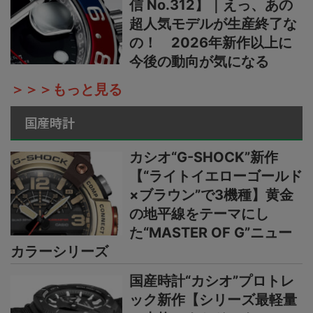
信 No.312】｜えっ、あの
超人気モデルが生産終了な
の！ 2026年新作以上に
今後の動向が気になる
＞＞＞もっと見る
国産時計
カシオ“G-SHOCK”新作
【“ライトイエローゴールド
×ブラウン”で3機種】黄金
の地平線をテーマにし
た“MASTER OF G”ニュー
カラーシリーズ
国産時計“カシオ”プロトレ
ック新作【シリーズ最軽量