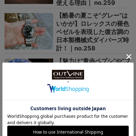
使える理由｜ no.259
【酷暑の夏こそ“グレー”は
いかが】ロレックスの褪色
ベゼルを表現した復古調の
日本製機械式ダイバーズ時
計！｜no.258
【魅力は“青赤ペプシ”や“ブ
ルーベリー”だけじゃない】
60年代ロレックスGMTマ
スターのレアなPCGも再
現！｜no.257
＞＞＞もっと見る
日本未上陸ブランド
まるで夜空、パープルの多層文字盤