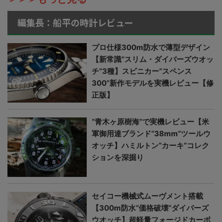
編集長：船平の時計レビュー
プロ仕様300m防水で薄型デザイン
【新常識“スリム・ダイバーズウオッ
チ”3種】スピニカー“スペンス
300”新作モデルを実機レビュー【修
正版】
“青木ヶ原樹海”で実機レビュー【米
軍御用達ブランド“38mm”ツールウ
オッチ】ハミルトン“カーキ”コレク
ションを深掘り
セイコー機械式ムーヴメント搭載
【300m防水“価格破壊”ダイバーズ
ウオッチ】超軽量フォージドカーボ