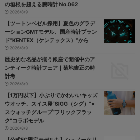
の垣根を超える腕時計 No.062
2026/8/9
【ツートンベゼル採用】夏色のグラデ
ーションGMTモデル、国産時計ブラン
ド“KENTEX（ケンテックス）”から
2026/8/9
歴史的な名品が揃う銀座で開催中のア
ンティーク時計フェア｜菊地吉正の時
計考
2026/8/9
【1万円以下】小ぶりでかわいいキッズ
ウオッチ、スイス発“SIGG（シグ）”×
スウォッチグループ“フリックフラッ
ク”コラボモデル
2026/8/8
【公式EC限定モデルも】シュノーケリ