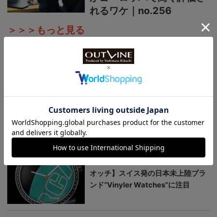
れるワケ｜no.256
＞＞＞もっと見る
日本未上陸ブランド
まるで夜空、パープルの多層文字盤
が美しい【日本未上陸“本格機械
式”ウオッチ】香港発の新
鋭“Metrical Watch（メトリカル・
ウォッチ）”に注目
まるで本物のレコードプレーヤー
【本格機械式“アナログレコード”ウ
オッチ】スイス発の日本未上陸ブラ
ンド“Vinyler Watches”に注目