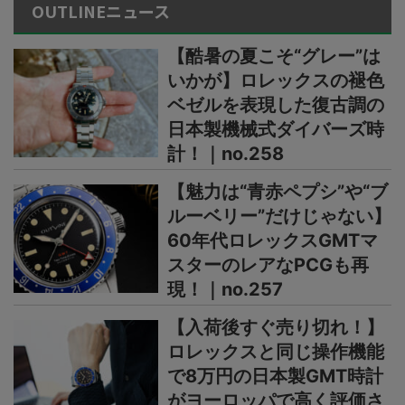
OUTLINEニュース
【酷暑の夏こそ“グレー”は
いかが】ロレックスの褪色
ベゼルを表現した復古調の
日本製機械式ダイバーズ時
計！｜no.258
【魅力は“青赤ペプシ”や“ブ
ルーベリー”だけじゃない】
60年代ロレックスGMTマ
スターのレアなPCGも再
現！｜no.257
【入荷後すぐ売り切れ！】
ロレックスと同じ操作機能
で8万円の日本製GMT時計
がヨーロッパで高く評価さ