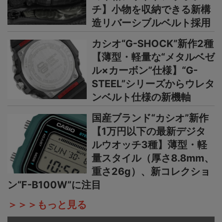
チ】小物を収納できる新構
造リバーシブルベルト採用
カシオ“G-SHOCK”新作2種
【薄型・軽量な“メタルベゼ
ル×カーボン”仕様】“G-
STEEL”シリーズからウレタ
ンベルト仕様の新機軸
国産ブランド“カシオ”新作
【1万円以下の最新デジタ
ルウオッチ3種】薄型・軽
量スタイル（厚さ8.8mm、
重さ26g）、新コレクショ
ン“F-B100W”に注目
＞＞＞もっと見る