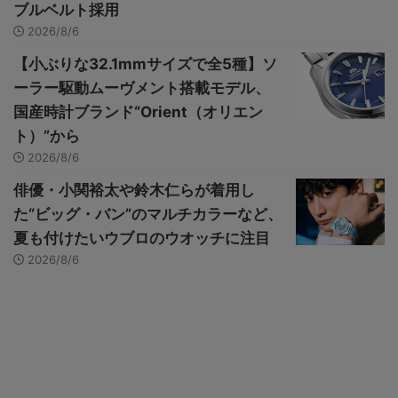
ブルベルト採用
2026/8/6
【小ぶりな32.1mmサイズで全5種】ソ
ーラー駆動ムーヴメント搭載モデル、
国産時計ブランド“Orient（オリエン
ト）”から
2026/8/6
俳優・小関裕太や鈴木仁らが着用し
た“ビッグ・バン”のマルチカラーなど、
夏も付けたいウブロのウオッチに注目
2026/8/6