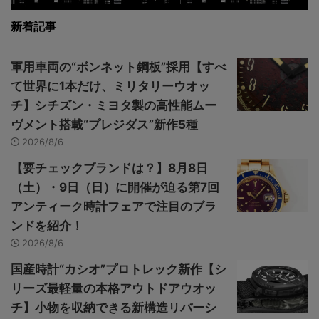
新着記事
軍用車両の“ボンネット鋼板”採用【すべ
て世界に1本だけ、ミリタリーウオッ
チ】シチズン・ミヨタ製の高性能ムー
ヴメント搭載“プレジダス”新作5種
2026/8/6
【要チェックブランドは？】8月8日
（土）・9日（日）に開催が迫る第7回
アンティーク時計フェアで注目のブラ
ンドを紹介！
2026/8/6
国産時計“カシオ”プロトレック新作【シ
リーズ最軽量の本格アウトドアウオッ
チ】小物を収納できる新構造リバーシ