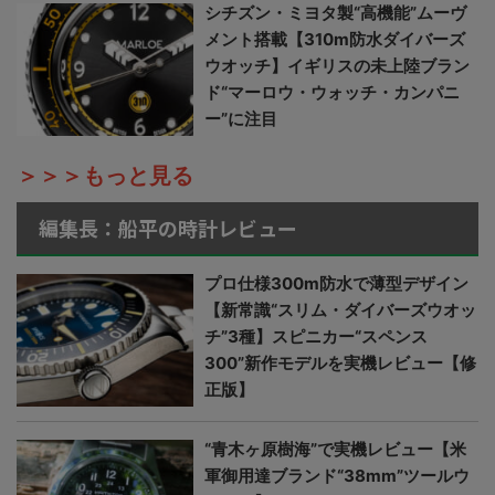
シチズン・ミヨタ製“高機能”ムーヴ
メント搭載【310m防水ダイバーズ
ウオッチ】イギリスの未上陸ブラン
ド“マーロウ・ウォッチ・カンパニ
ー”に注目
＞＞＞もっと見る
編集長：船平の時計レビュー
プロ仕様300m防水で薄型デザイン
【新常識“スリム・ダイバーズウオッ
チ”3種】スピニカー“スペンス
300”新作モデルを実機レビュー【修
正版】
“青木ヶ原樹海”で実機レビュー【米
軍御用達ブランド“38mm”ツールウ