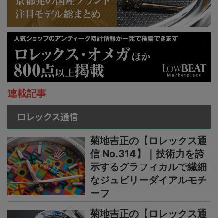
連載記事
ロレックス通信
菊地吉正の【ロレックス通
信 No.314】｜技術力を誇
示するグラフィカルで繊細
なジュビリーダイアルモチ
ーフ
菊地吉正の【ロレックス通