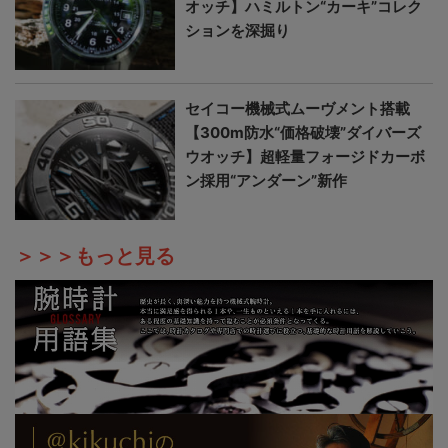
オッチ】ハミルトン“カーキ”コレク
ションを深掘り
セイコー機械式ムーヴメント搭載
【300m防水“価格破壊”ダイバーズ
ウオッチ】超軽量フォージドカーボ
ン採用“アンダーン”新作
＞＞＞もっと見る