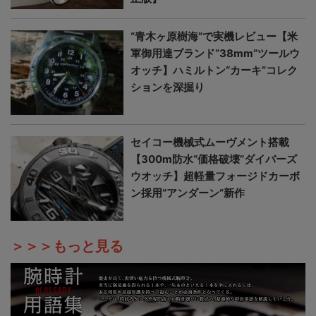
“青木ヶ原樹海”で実機レビュー【米
軍御用達ブランド“38mm”ツールウ
オッチ】ハミルトン“カーキ”コレク
ションを深掘り
セイコー機械式ムーヴメント搭載
【300m防水“価格破壊”ダイバーズ
ウオッチ】超軽量フォージドカーボ
ン採用“アンダーン”新作
＞＞＞もっと見る