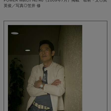
英俊／写真◎笠井 修