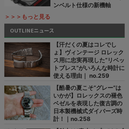
ンベルト仕様の新機軸
＞＞＞もっと見る
OUTLINEニュース
【汗だくの夏はコレでし
ょ】ヴィンテージ ロレック
ス用に忠実再現した“リベッ
トブレス”がいろんな時計に
使える理由｜ no.259
【酷暑の夏こそ“グレー”は
いかが】ロレックスの褪色
ベゼルを表現した復古調の
日本製機械式ダイバーズ時
計！｜no.258