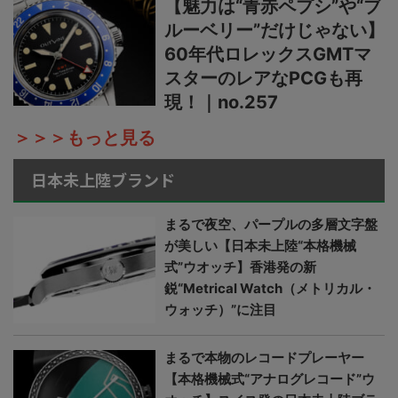
【魅力は“青赤ペプシ”や“ブ
ルーベリー”だけじゃない】
60年代ロレックスGMTマ
スターのレアなPCGも再
現！｜no.257
＞＞＞もっと見る
日本未上陸ブランド
まるで夜空、パープルの多層文字盤
が美しい【日本未上陸“本格機械
式”ウオッチ】香港発の新
鋭“Metrical Watch（メトリカル・
ウォッチ）”に注目
まるで本物のレコードプレーヤー
【本格機械式“アナログレコード”ウ