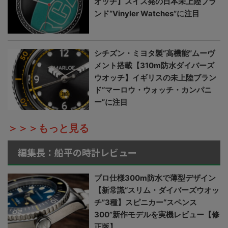
オッチ】スイス発の日本未上陸ブラ
ンド“Vinyler Watches”に注目
シチズン・ミヨタ製“高機能”ムーヴ
メント搭載【310m防水ダイバーズ
ウオッチ】イギリスの未上陸ブラン
ド“マーロウ・ウォッチ・カンパニ
ー”に注目
＞＞＞もっと見る
編集長：船平の時計レビュー
プロ仕様300m防水で薄型デザイン
【新常識“スリム・ダイバーズウオッ
チ”3種】スピニカー“スペンス
300”新作モデルを実機レビュー【修
正版】