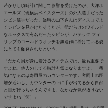
若かりし頃時計に関して影響を受けたのが、大洋ホ
エールズ（現横浜ベイスターズ）の外人選手だった
シピン選手だった。当時の山下さんはディスコでよ
くシピンを見かけたそうだが、髭だらけのワイルド
なルックスで有名だったシピンが、パテック フィ
リップのゴールドウオッチを無造作に着けている姿
にとても触発されたという。
「だから男が身に着けるアイテムでは、最も重要で
すよね。他人のしてる時計も気になりますよ。一番
気になるのは寿司屋のカウンターです。客同士の距
離が近いし、カウンターの上に手が出てるから自然
と目が行っちゃうんですよ。なかなか気が抜けない
ですよね（笑）」
POWER Watch No.46（2009年7月）掲載 取材・文◎巽