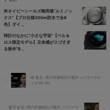
米ネイビーシールズ御用達“ルミノッ
クス”【プロ仕様200m防水で全8
色】ダイ...
時計のなかに“小さな宇宙”【ベル＆
ロス限定モデル】立体感がスゴすぎ
る新作“B...
峰 竜太 -男の肖像時計の選択（パワーウオ
ッチVol.46）
愛川 欽也 -男の肖像時計の選択（パワーウ