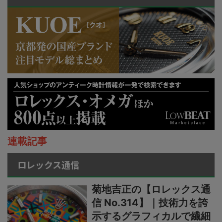
連載記事
ロレックス通信
菊地吉正の【ロレックス通
信 No.314】｜技術力を誇
示するグラフィカルで繊細