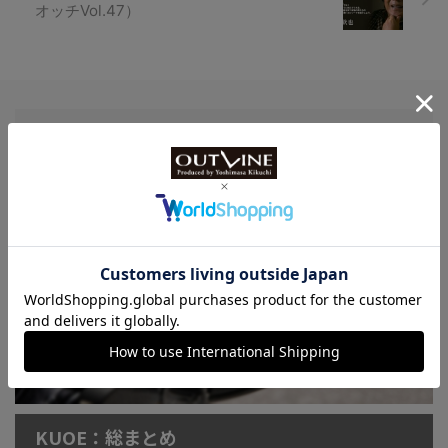
オッチVol.47）
Watch LIFE NEWS
LowBEAT Marketplace
ONLINE SHOP
特許取得“耐衝撃”ウオッチなど
KUOE：総まとめ