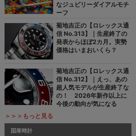
なジュビリーダイアルモチ
ーフ
菊地吉正の【ロレックス通
信 No.313】｜生産終了の
発表からほぼ2カ月。実勢
価格はいまおいくら？
菊地吉正の【ロレックス通
信 No.312】｜えっ、あの
超人気モデルが生産終了な
の！ 2026年新作以上に
今後の動向が気になる
＞＞＞もっと見る
国産時計