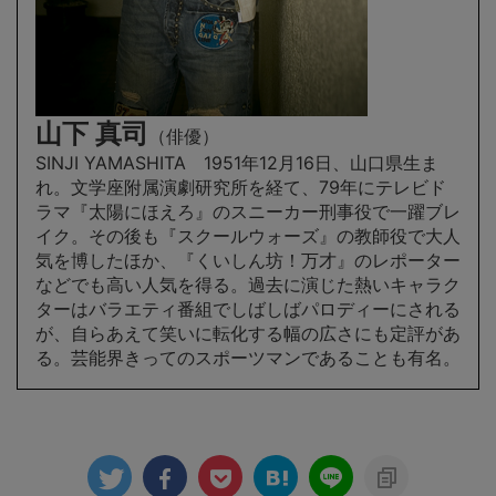
山下 真司
（
俳優）
SINJI YAMASHITA 1951年12月16日、山口県生ま
れ。文学座附属演劇研究所を経て、79年にテレビド
ラマ『太陽にほえろ』のスニーカー刑事役で一躍ブレ
イク。その後も『スクールウォーズ』の教師役で大人
気を博したほか、『くいしん坊！万才』のレポーター
などでも高い人気を得る。過去に演じた熱いキャラク
ターはバラエティ番組でしばしばパロディーにされる
が、自らあえて笑いに転化する幅の広さにも定評があ
る。芸能界きってのスポーツマンであることも有名。