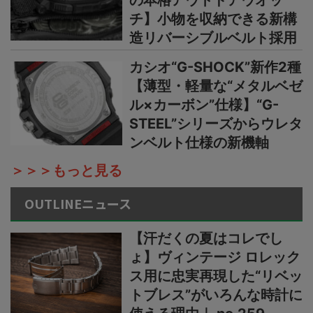
の本格アウトドアウオッ
チ】小物を収納できる新構
造リバーシブルベルト採用
カシオ“G-SHOCK”新作2種
【薄型・軽量な“メタルベゼ
ル×カーボン”仕様】“G-
STEEL”シリーズからウレタ
ンベルト仕様の新機軸
＞＞＞もっと見る
OUTLINEニュース
【汗だくの夏はコレでし
ょ】ヴィンテージ ロレック
ス用に忠実再現した“リベッ
トブレス”がいろんな時計に