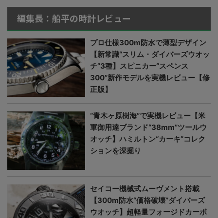
編集長：船平の時計レビュー
プロ仕様300m防水で薄型デザイン
【新常識“スリム・ダイバーズウオッ
チ”3種】スピニカー“スペンス
300”新作モデルを実機レビュー【修
正版】
“青木ヶ原樹海”で実機レビュー【米
軍御用達ブランド“38mm”ツールウ
オッチ】ハミルトン“カーキ”コレク
ションを深掘り
セイコー機械式ムーヴメント搭載
【300m防水“価格破壊”ダイバーズ
ウオッチ】超軽量フォージドカーボ