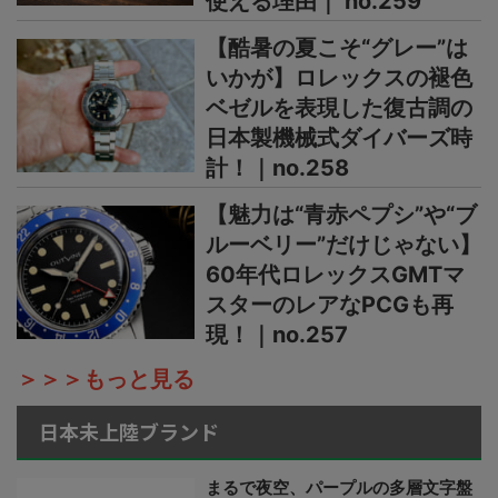
使える理由｜ no.259
【酷暑の夏こそ“グレー”は
いかが】ロレックスの褪色
ベゼルを表現した復古調の
日本製機械式ダイバーズ時
計！｜no.258
【魅力は“青赤ペプシ”や“ブ
ルーベリー”だけじゃない】
60年代ロレックスGMTマ
スターのレアなPCGも再
現！｜no.257
＞＞＞もっと見る
日本未上陸ブランド
まるで夜空、パープルの多層文字盤