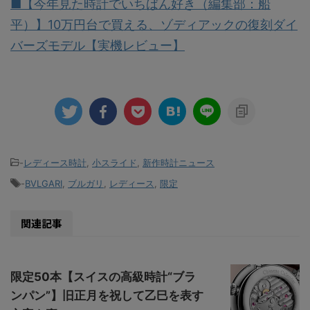
■【今年見た時計でいちばん好き（編集部：船
平）】10万円台で買える、ゾディアックの復刻ダイ
バーズモデル【実機レビュー】
-
レディース時計
,
小スライド
,
新作時計ニュース
-
BVLGARI
,
ブルガリ
,
レディース
,
限定
関連記事
限定50本【スイスの高級時計“ブラ
ンパン”】旧正月を祝して乙巳を表す