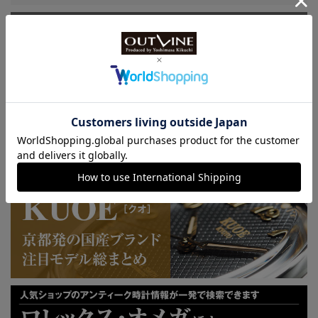
特許取得“耐衝撃”ウオッチなど
KUOE：総まとめ