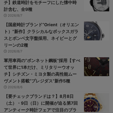
チ】鉄道時計をモチーフにした懐中時
計含む、全9種
2026/8/7
【国産時計ブランド“Orient（オリエン
ト）”新作】クラシカルなボックスガラ
スとボンベ文字盤採用、ネイビーとグ
リーンの2種
2026/8/7
軍用車両の“ボンネット鋼板”採用【すべ
て世界に1本だけ、ミリタリーウオッ
チ】シチズン・ミヨタ製の高性能ムー
ヴメント搭載“プレジダス”新作5種
2026/8/6
【要チェックブランドは？】8月8日
（土）・9日（日）に開催が迫る第7回
アンティーク時計フェアで注目のブラ