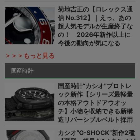
菊地吉正の【ロレックス通
信 No.312】｜えっ、あの
超人気モデルが生産終了な
の！ 2026年新作以上に
今後の動向が気になる
＞＞＞もっと見る
国産時計
国産時計“カシオ”プロトレ
ック新作【シリーズ最軽量
の本格アウトドアウオッ
チ】小物を収納できる新構
造リバーシブルベルト採用
カシオ“G-SHOCK”新作2種