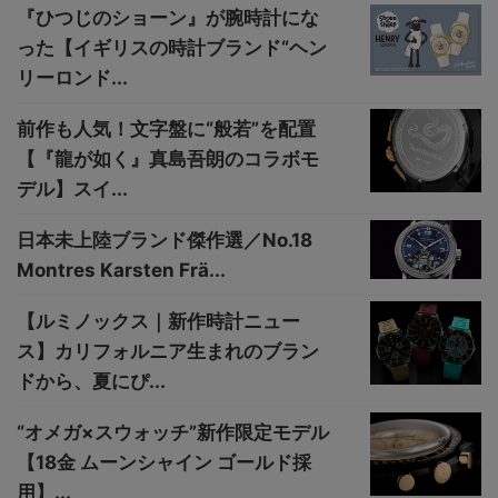
『ひつじのショーン』が腕時計にな
った【イギリスの時計ブランド“ヘン
リーロンド...
前作も人気！文字盤に“般若”を配置
【『龍が如く』真島吾朗のコラボモ
デル】スイ...
日本未上陸ブランド傑作選／No.18
Montres Karsten Frä...
【ルミノックス｜新作時計ニュー
ス】カリフォルニア生まれのブラン
ドから、夏にぴ...
“オメガ×スウォッチ”新作限定モデル
【18金 ムーンシャイン ゴールド採
用】...