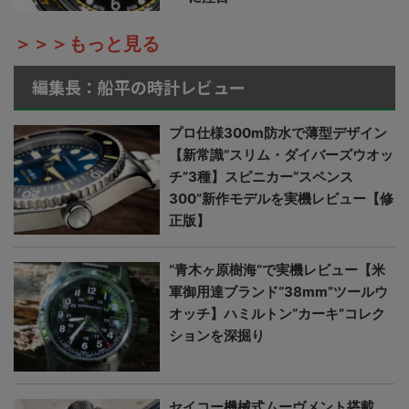
＞＞＞もっと見る
編集長：船平の時計レビュー
プロ仕様300m防水で薄型デザイン
【新常識“スリム・ダイバーズウオッ
チ”3種】スピニカー“スペンス
300”新作モデルを実機レビュー【修
正版】
“青木ヶ原樹海”で実機レビュー【米
軍御用達ブランド“38mm”ツールウ
オッチ】ハミルトン“カーキ”コレク
ションを深掘り
セイコー機械式ムーヴメント搭載