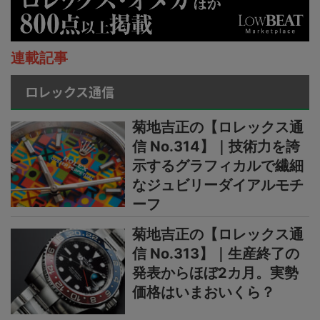
連載記事
ロレックス通信
菊地吉正の【ロレックス通
信 No.314】｜技術力を誇
示するグラフィカルで繊細
なジュビリーダイアルモチ
ーフ
菊地吉正の【ロレックス通
信 No.313】｜生産終了の
発表からほぼ2カ月。実勢
価格はいまおいくら？