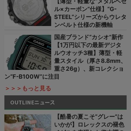
【薄型・軽量な“メタルベゼ
ル×カーボン”仕様】“G-
STEEL”シリーズからウレタ
ンベルト仕様の新機軸
国産ブランド“カシオ”新作
【1万円以下の最新デジタ
ルウオッチ3種】薄型・軽
量スタイル（厚さ8.8mm、
重さ26g）、新コレクショ
ン“F-B100W”に注目
＞＞＞もっと見る
OUTLINEニュース
【酷暑の夏こそ“グレー”は
いかが】ロレックスの褪色