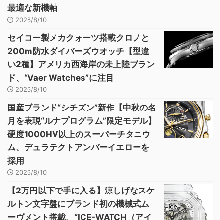
最適な新機軸
2026/8/10
セイコー製メカクォーツ搭載クロノと
200m防水ダイバーズウオッチ【型違
い2種】アメリカ西海岸の未上陸ブラン
ド、“Vaer Watches”に注目
2026/8/10
国産ブランド“シチズン”新作【中秋の名
月を表現“ルナプログラム”限定モデル】
硬度1000HV以上のスーパーチタニウ
ム、デュラテクトアンバーイエローを
採用
2026/8/10
【2万円以下で手に入る】涼しげなスケ
ルトン文字盤にブランド初の機械式ム
ーヴメント搭載、“ICE-WATCH（アイ