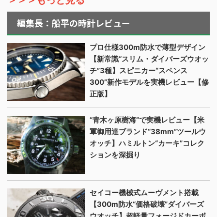
編集長：船平の時計レビュー
プロ仕様300m防水で薄型デザイン
【新常識“スリム・ダイバーズウオッ
チ”3種】スピニカー“スペンス
300”新作モデルを実機レビュー【修
正版】
“青木ヶ原樹海”で実機レビュー【米
軍御用達ブランド“38mm”ツールウ
オッチ】ハミルトン“カーキ”コレク
ションを深掘り
セイコー機械式ムーヴメント搭載
【300m防水“価格破壊”ダイバーズ
ウオッチ】超軽量フォージドカーボ