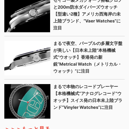
セイコー製メカクォーツ搭載クロノ
と200m防水ダイバーズウオッチ
【型違い2種】アメリカ西海岸の未
上陸ブランド、“Vaer Watches”に
注目
まるで夜空、パープルの多層文字盤
が美しい【日本未上陸“本格機械
式”ウオッチ】香港発の新
鋭“Metrical Watch（メトリカル・
ウォッチ）”に注目
まるで本物のレコードプレーヤー
【本格機械式“アナログレコード”ウ
オッチ】スイス発の日本未上陸ブラ
ンド“Vinyler Watches”に注目
＞＞＞もっと見る