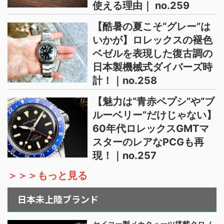
使える理由｜ no.259
【酷暑の夏こそ“グレー”は
いかが】ロレックスの褪色
ベゼルを表現した復古調の
日本製機械式ダイバーズ時
計！｜no.258
【魅力は“青赤ペプシ”や“ブ
ルーベリー”だけじゃない】
60年代ロレックスGMTマ
スターのレアなPCGも再
現！｜no.257
＞＞＞もっと見る
日本未上陸ブランド