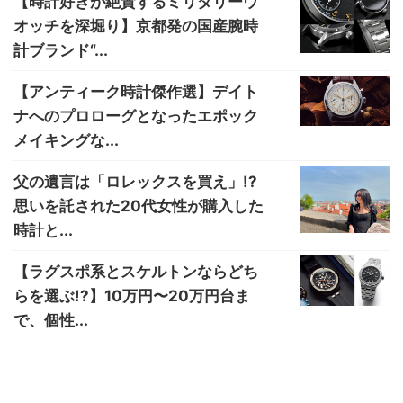
【時計好きが絶賛するミリタリーウ
オッチを深堀り】京都発の国産腕時
計ブランド“...
【アンティーク時計傑作選】デイト
ナへのプロローグとなったエポック
メイキングな...
父の遺言は「ロレックスを買え」!?
思いを託された20代女性が購入した
時計と...
【ラグスポ系とスケルトンならどち
らを選ぶ!?】10万円〜20万円台ま
で、個性...