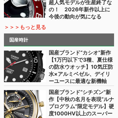
超人気モデルが生産終了な
の！ 2026年新作以上に
今後の動向が気になる
＞＞＞もっと見る
国産時計
国産ブランド“カシオ”新作
【1万円以下で3種、夏仕様
の防水ウオッチ】10気圧防
水×アルミベゼル、デイリ
ーユースに最適な新機軸
国産ブランド“シチズン”新
作【中秋の名月を表現“ルナ
プログラム”限定モデル】硬
度1000HV以上のスーパー