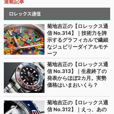
連載記事
ロレックス通信
菊地吉正の【ロレックス通
信 No.314】｜技術力を誇
示するグラフィカルで繊細
なジュビリーダイアルモチ
ーフ
菊地吉正の【ロレックス通
信 No.313】｜生産終了の
発表からほぼ2カ月。実勢
価格はいまおいくら？
菊地吉正の【ロレックス通
信 No.312】｜えっ、あの