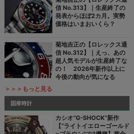
信 No.313】｜生産終了の
発表からほぼ2カ月。実勢
価格はいまおいくら？
菊地吉正の【ロレックス通
信 No.312】｜えっ、あの
超人気モデルが生産終了な
の！ 2026年新作以上に
今後の動向が気になる
＞＞＞もっと見る
国産時計
カシオ“G-SHOCK”新作
【“ライトイエローゴールド