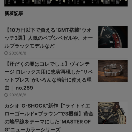
新着記事
【10万円以下で買える“GMT搭載”ウオ
ッチ3選】人気のペプシベゼルや、オー
ルブラックモデルなど
2026/8/8
【汗だくの夏はコレでしょ】ヴィンテ
ージ ロレックス用に忠実再現した“リベ
ットブレス”がいろんな時計に使える理
由｜ no.259
2026/8/8
カシオ“G-SHOCK”新作【“ライトイエ
ローゴールド×ブラウン”で3機種】黄金
の地平線をテーマにした“MASTER OF
G”ニューカラーシリーズ