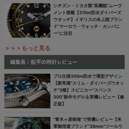
シチズン・ミヨタ製“高機能”ムーヴ
メント搭載【310m防水ダイバーズ
ウオッチ】イギリスの未上陸ブラン
ド“マーロウ・ウォッチ・カンパニ
ー”に注目
＞＞＞もっと見る
編集長：船平の時計レビュー
プロ仕様300m防水で薄型デザイン
【新常識“スリム・ダイバーズウオッ
チ”3種】スピニカー“スペンス
300”新作モデルを実機レビュー【修
正版】
“青木ヶ原樹海”で実機レビュー【米
軍御用達ブランド“38mm”ツールウ