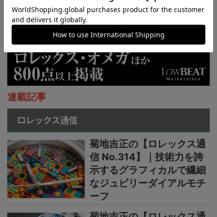
連載記事
ロレックス通信
菊地吉正の【ロレックス通
信 No.314】｜技術力を誇
示するグラフィカルで繊細
なジュビリーダイアルモチ
ーフ
菊地吉正の【ロレックス通