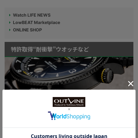
Watch LIFE NEWS
LowBEAT Marketplace
ONLINE SHOP
特許取得“耐衝撃”ウオッチなど
KUOE：総まとめ