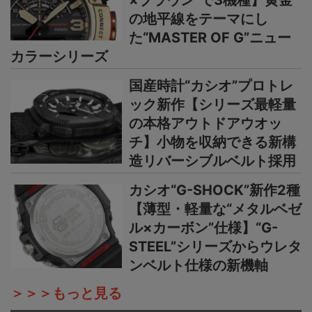
×ブラウン”で3機種】黄金
の地平線をテーマにし
た“MASTER OF G”ニュー
カラーシリーズ
国産時計“カシオ”プロトレ
ック新作【シリーズ最軽量
の本格アウトドアウオッ
チ】小物を収納できる新構
造リバーシブルベルト採用
カシオ“G-SHOCK”新作2種
【薄型・軽量な“メタルベゼ
ル×カーボン”仕様】“G-
STEEL”シリーズからウレタ
ンベルト仕様の新機軸
＞＞＞もっと見る