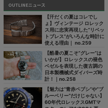
OUTLINEニュース
【汗だくの夏はコレでし
ょ】ヴィンテージ ロレック
ス用に忠実再現した“リベッ
トブレス”がいろんな時計に
使える理由｜ no.259
【酷暑の夏こそ“グレー”は
いかが】ロレックスの褪色
ベゼルを表現した復古調の
日本製機械式ダイバーズ時
計！｜no.258
【魅力は“青赤ペプシ”や“ブ
ルーベリー”だけじゃない】
60年代ロレックスGMTマ