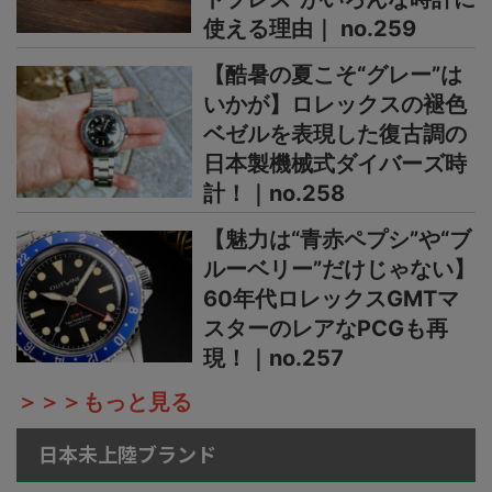
使える理由｜ no.259
【酷暑の夏こそ“グレー”は
いかが】ロレックスの褪色
ベゼルを表現した復古調の
日本製機械式ダイバーズ時
計！｜no.258
【魅力は“青赤ペプシ”や“ブ
ルーベリー”だけじゃない】
60年代ロレックスGMTマ
スターのレアなPCGも再
現！｜no.257
＞＞＞もっと見る
日本未上陸ブランド