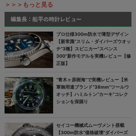
＞＞＞もっと見る
編集長：船平の時計レビュー
プロ仕様300m防水で薄型デザイン
【新常識“スリム・ダイバーズウオッ
チ”3種】スピニカー“スペンス
300”新作モデルを実機レビュー【修
正版】
“青木ヶ原樹海”で実機レビュー【米
軍御用達ブランド“38mm”ツールウ
オッチ】ハミルトン“カーキ”コレク
ションを深掘り
セイコー機械式ムーヴメント搭載
【300m防水“価格破壊”ダイバーズ