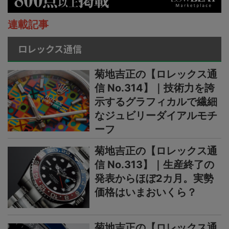
連載記事
ロレックス通信
菊地吉正の【ロレックス通
信 No.314】｜技術力を誇
示するグラフィカルで繊細
なジュビリーダイアルモチ
ーフ
菊地吉正の【ロレックス通
信 No.313】｜生産終了の
発表からほぼ2カ月。実勢
価格はいまおいくら？
菊地吉正の【ロレックス通