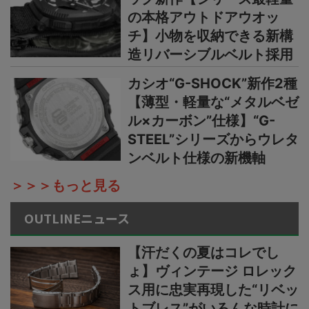
の本格アウトドアウオッ
チ】小物を収納できる新構
造リバーシブルベルト採用
カシオ“G-SHOCK”新作2種
【薄型・軽量な“メタルベゼ
ル×カーボン”仕様】“G-
STEEL”シリーズからウレタ
ンベルト仕様の新機軸
＞＞＞もっと見る
OUTLINEニュース
【汗だくの夏はコレでし
ょ】ヴィンテージ ロレック
ス用に忠実再現した“リベッ
トブレス”がいろんな時計に