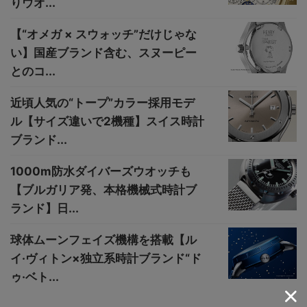
りウオ...
【“オメガ × スウォッチ”だけじゃな
い】国産ブランド含む、スヌーピー
とのコ...
近頃人気の“トープ”カラー採用モデ
ル【サイズ違いで2機種】スイス時計
ブランド...
1000m防水ダイバーズウオッチも
【ブルガリア発、本格機械式時計ブ
ランド】日...
球体ムーンフェイズ機構を搭載【ル
イ·ヴィトン×独立系時計ブランド“ド
ゥ·ベト...