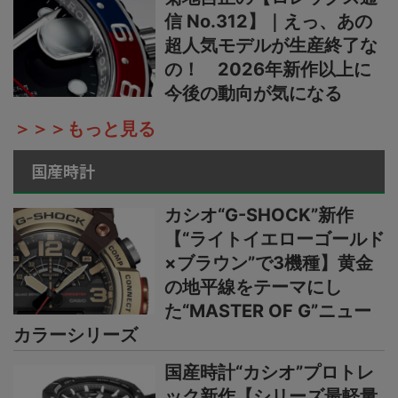
信 No.312】｜えっ、あの
超人気モデルが生産終了な
の！ 2026年新作以上に
今後の動向が気になる
＞＞＞もっと見る
国産時計
カシオ“G-SHOCK”新作
【“ライトイエローゴールド
×ブラウン”で3機種】黄金
の地平線をテーマにし
た“MASTER OF G”ニュー
カラーシリーズ
国産時計“カシオ”プロトレ
ック新作【シリーズ最軽量