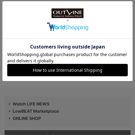
【先行発売なら3万円台!?】洗練のスケル
トンウオッチ、“M1 ジ・オリガ スケルト
ンメカニカル”に注目
【OUTLINEのアウトライン｜no.1】 悩
みに悩んだムーンフェイズクロノグラフ
Watch LIFE NEWS
LowBEAT Marketplace
ONLINE SHOP