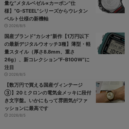
量な“メタルベゼル×カーボン”仕
様】“G-STEEL”シリーズからウレタン
ベルト仕様の新機軸
2026/8/5
国産ブランド“カシオ”新作【1万円以下
の最新デジタルウオッチ3種】薄型・軽
量スタイル（厚さ8.8mm、重さ
26g）、新コレクション“F-B100W”に
注目
2026/8/5
【数万円で買える国産ヴィンテージ
③】20ミクロンの電気金メッキに段付
き文字盤。いかにもって雰囲気がファ
ッションに最高です
2026/8/5