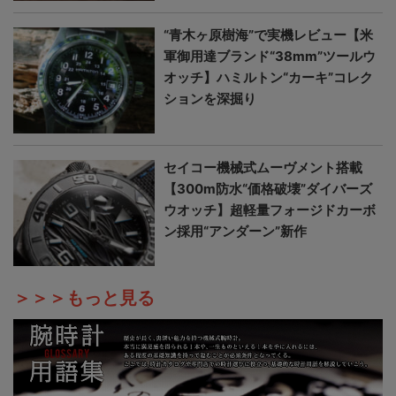
“青木ヶ原樹海”で実機レビュー【米
軍御用達ブランド“38mm”ツールウ
オッチ】ハミルトン“カーキ”コレク
ションを深掘り
セイコー機械式ムーヴメント搭載
【300m防水“価格破壊”ダイバーズ
ウオッチ】超軽量フォージドカーボ
ン採用“アンダーン”新作
＞＞＞もっと見る