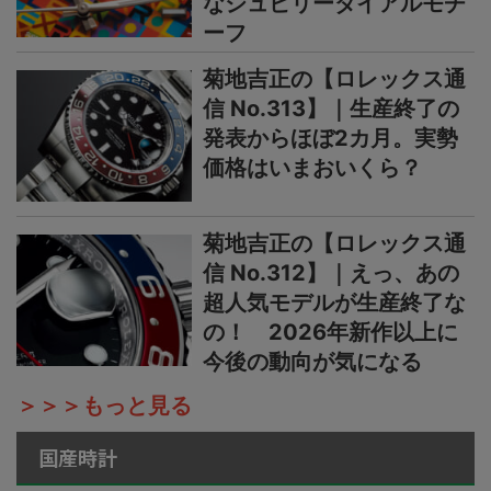
なジュビリーダイアルモチ
ーフ
菊地吉正の【ロレックス通
信 No.313】｜生産終了の
発表からほぼ2カ月。実勢
価格はいまおいくら？
菊地吉正の【ロレックス通
信 No.312】｜えっ、あの
超人気モデルが生産終了な
の！ 2026年新作以上に
今後の動向が気になる
＞＞＞もっと見る
国産時計