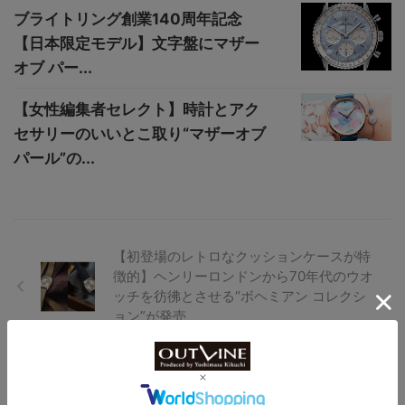
ブライトリング創業140周年記念
【日本限定モデル】文字盤にマザー
オブ パー...
【女性編集者セレクト】時計とアク
セサリーのいいとこ取り“マザーオブ
パール”の...
【初登場のレトロなクッションケースが特
徴的】ヘンリーロンドンから70年代のウオ
ッチを彷彿とさせる“ボヘミアン コレクシ
ョン”が発売
アウトライン コンプレダイバー1960・ブラック｜Div