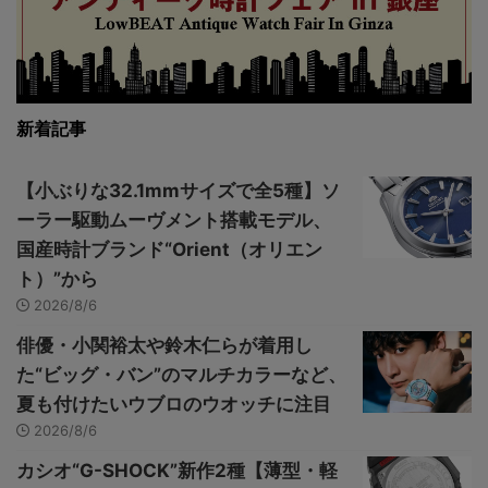
新着記事
【小ぶりな32.1mmサイズで全5種】ソ
ーラー駆動ムーヴメント搭載モデル、
国産時計ブランド“Orient（オリエン
ト）”から
2026/8/6
俳優・小関裕太や鈴木仁らが着用し
た“ビッグ・バン”のマルチカラーなど、
夏も付けたいウブロのウオッチに注目
2026/8/6
カシオ“G-SHOCK”新作2種【薄型・軽