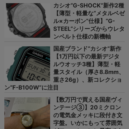
カシオ“G-SHOCK”新作2種
【薄型・軽量な“メタルベゼ
ル×カーボン”仕様】“G-
STEEL”シリーズからウレタ
ンベルト仕様の新機軸
国産ブランド“カシオ”新作
【1万円以下の最新デジタ
ルウオッチ3種】薄型・軽
量スタイル（厚さ8.8mm、
重さ26g）、新コレクショ
ン“F-B100W”に注目
【数万円で買える国産ヴィ
ンテージ③】20ミクロン
の電気金メッキに段付き文
字盤。いかにもって雰囲気