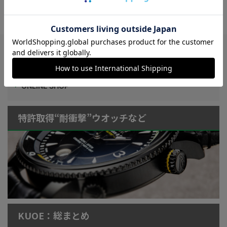
ers1960（BLACK）Cal.MIYOTA9015
Watch LIFE NEWS
LowBEAT Marketplace
ONLINE SHOP
特許取得“耐衝撃”ウオッチなど
KUOE：総まとめ