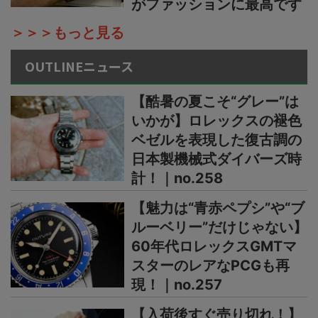
がファッションに最高です
＞＞＞もっと見る
OUTLINEニュース
【酷暑の夏こそ“グレー”は
いかが】ロレックスの褪色
ベゼルを表現した復古調の
日本製機械式ダイバーズ時
計！｜no.258
【魅力は“青赤ペプシ”や“ブ
ルーベリー”だけじゃない】
60年代ロレックスGMTマ
スターのレアなPCGも再
現！｜no.257
【入荷後すぐ売り切れ！】