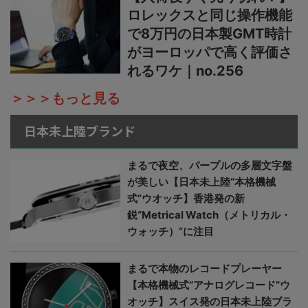
ロレックスと同じ操作機能
で8万円の日本製GMT時計
がヨーロッパで高く評価さ
れるワケ｜no.256
＞＞＞もっと見る
日本未上陸ブランド
まるで夜空、パープルの多層文字盤
が美しい【日本未上陸“本格機械
式”ウオッチ】香港発の新
鋭“Metrical Watch（メトリカル・
ウォッチ）”に注目
まるで本物のレコードプレーヤー
【本格機械式“アナログレコード”ウ
オッチ】スイス発の日本未上陸ブラ