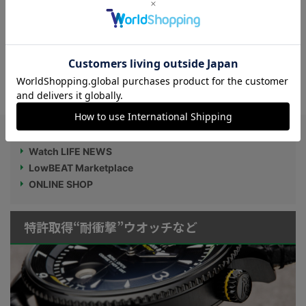
【ゲームの世界観を表現】“シチズン“がフ
ァイナルファンタジーXIVとのコラボモデ
ルを発売！
Watch LIFE NEWS
LowBEAT Marketplace
ONLINE SHOP
特許取得“耐衝撃”ウオッチなど