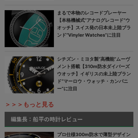
まるで本物のレコードプレーヤー
【本格機械式“アナログレコード”ウ
オッチ】スイス発の日本未上陸ブラ
ンド“Vinyler Watches”に注目
シチズン・ミヨタ製“高機能”ムーヴ
メント搭載【310m防水ダイバーズ
ウオッチ】イギリスの未上陸ブラン
ド“マーロウ・ウォッチ・カンパニ
ー”に注目
＞＞＞もっと見る
編集長：船平の時計レビュー
プロ仕様300m防水で薄型デザイン