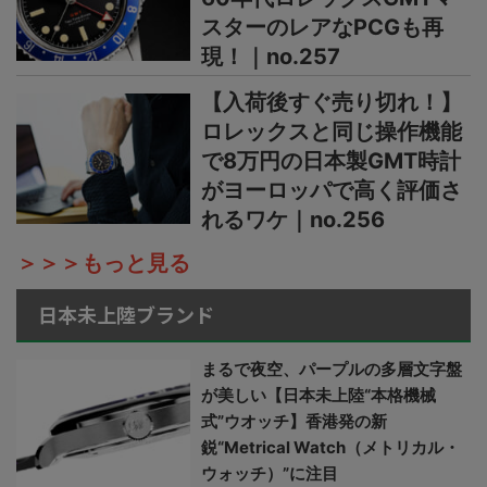
スターのレアなPCGも再
現！｜no.257
【入荷後すぐ売り切れ！】
ロレックスと同じ操作機能
で8万円の日本製GMT時計
がヨーロッパで高く評価さ
れるワケ｜no.256
＞＞＞もっと見る
日本未上陸ブランド
まるで夜空、パープルの多層文字盤
が美しい【日本未上陸“本格機械
式”ウオッチ】香港発の新
鋭“Metrical Watch（メトリカル・
ウォッチ）”に注目