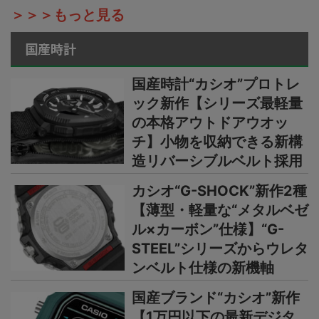
＞＞＞もっと見る
国産時計
国産時計“カシオ”プロトレ
ック新作【シリーズ最軽量
の本格アウトドアウオッ
チ】小物を収納できる新構
造リバーシブルベルト採用
カシオ“G-SHOCK”新作2種
【薄型・軽量な“メタルベゼ
ル×カーボン”仕様】“G-
STEEL”シリーズからウレタ
ンベルト仕様の新機軸
国産ブランド“カシオ”新作
【1万円以下の最新デジタ