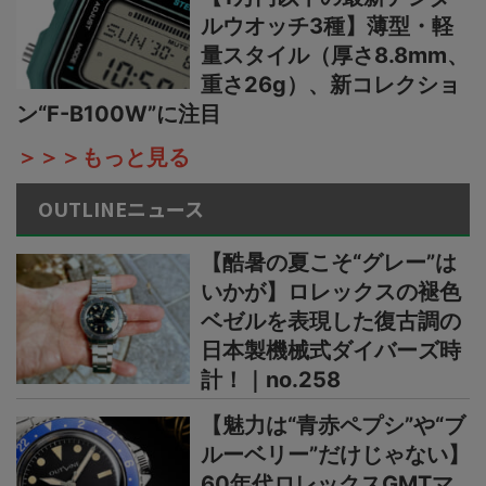
ルウオッチ3種】薄型・軽
量スタイル（厚さ8.8mm、
重さ26g）、新コレクショ
ン“F-B100W”に注目
＞＞＞もっと見る
OUTLINEニュース
【酷暑の夏こそ“グレー”は
いかが】ロレックスの褪色
ベゼルを表現した復古調の
日本製機械式ダイバーズ時
計！｜no.258
【魅力は“青赤ペプシ”や“ブ
ルーベリー”だけじゃない】
60年代ロレックスGMTマ