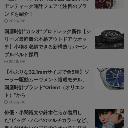
アンティーク時計フェアで注目のブラ
ンドを紹介！
2026/8/6
国産時計“カシオ”プロトレック新作【シ
リーズ最軽量の本格アウトドアウオッ
チ】小物を収納できる新構造リバーシ
ブルベルト採用
2026/8/6
【小ぶりな32.1mmサイズで全5種】ソ
ーラー駆動ムーヴメント搭載モデル、
国産時計ブランド“Orient（オリエン
ト）”から
2026/8/6
俳優・小関裕太や鈴木仁らが着用し
た“ビッグ・バン”のマルチカラーなど、