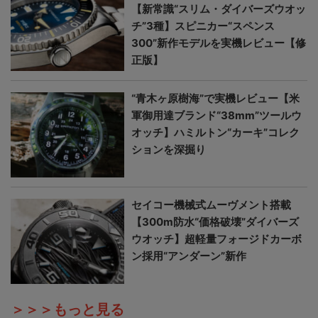
【新常識“スリム・ダイバーズウオッ
チ”3種】スピニカー“スペンス
300”新作モデルを実機レビュー【修
正版】
“青木ヶ原樹海”で実機レビュー【米
軍御用達ブランド“38mm”ツールウ
オッチ】ハミルトン“カーキ”コレク
ションを深掘り
セイコー機械式ムーヴメント搭載
【300m防水“価格破壊”ダイバーズ
ウオッチ】超軽量フォージドカーボ
ン採用“アンダーン”新作
＞＞＞もっと見る