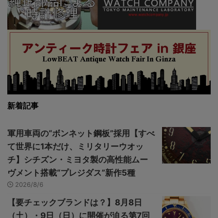
新着記事
軍用車両の“ボンネット鋼板”採用【すべ
て世界に1本だけ、ミリタリーウオッ
チ】シチズン・ミヨタ製の高性能ムー
ヴメント搭載“プレジダス”新作5種
2026/8/6
【要チェックブランドは？】8月8日
（土）・9日（日）に開催が迫る第7回