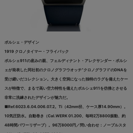
ポルシェ・デザイン
1919 クロノタイマー・フライバック
ポルシェ911の産みの親、フェルディナント・アレクサンダー・ポルシ
ェが発表した同社初のクロノグラフウオッチ“クロノグラフ I”のDNAを
受け継いだコレクション。大きく空洞になった独特のラグを備えたケー
スが特徴で、まるで高い空力特性を備えたポルシェ911を彷彿とさせる
非常に洗練されたデザインが魅力だ。
■Ref.6023.6.04.006.07.2。Ti（42mm径、ケース厚14.90mm）。
10気圧防水。自動巻き（Cal.WERK 01.200、毎時2万8800振動、約
48時間パワーリザーブ）。96万8000円／
問い合わせ：ノーブルスタ