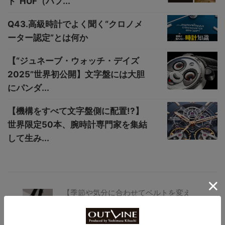
ド“HUF（ハフ...
Q43.高級時計でよく聞く“クロノメ
ーター認定”とは何か
【“ジュネーブ・ウォッチ・デイズ
2025”世界初公開】文字盤には大胆
にパンダ...
【機構をすべて文字盤側に配置!?】
世界限定50本、腕時計専門家を集結
して生み...
【季節や気分に合わせてベルトを変え
る】“トリワ”から日本別注コレクションが
発売！