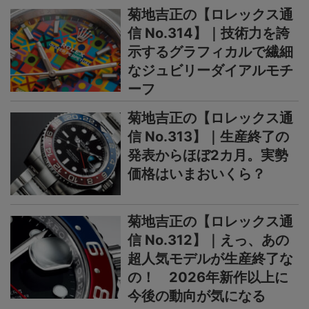
菊地吉正の【ロレックス通
信 No.314】｜技術力を誇
示するグラフィカルで繊細
なジュビリーダイアルモチ
ーフ
菊地吉正の【ロレックス通
信 No.313】｜生産終了の
発表からほぼ2カ月。実勢
価格はいまおいくら？
菊地吉正の【ロレックス通
信 No.312】｜えっ、あの
超人気モデルが生産終了な
の！ 2026年新作以上に
今後の動向が気になる