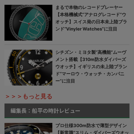
まるで本物のレコードプレーヤー
【本格機械式“アナログレコード”ウ
オッチ】スイス発の日本未上陸ブラ
ンド“Vinyler Watches”に注目
シチズン・ミヨタ製“高機能”ムーヴ
メント搭載【310m防水ダイバーズ
ウオッチ】イギリスの未上陸ブラン
ド“マーロウ・ウォッチ・カンパニ
ー”に注目
＞＞＞もっと見る
編集長：船平の時計レビュー
プロ仕様300m防水で薄型デザイン
【新常識“スリム・ダイバーズウオッ