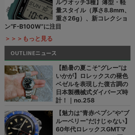
ルウオッチ3種】薄型・軽
量スタイル（厚さ8.8mm、
重さ26g）、新コレクショ
ン“F-B100W”に注目
＞＞＞もっと見る
OUTLINEニュース
【酷暑の夏こそ“グレー”は
いかが】ロレックスの褪色
ベゼルを表現した復古調の
日本製機械式ダイバーズ時
計！｜no.258
【魅力は“青赤ペプシ”や“ブ
ルーベリー”だけじゃない】
60年代ロレックスGMTマ