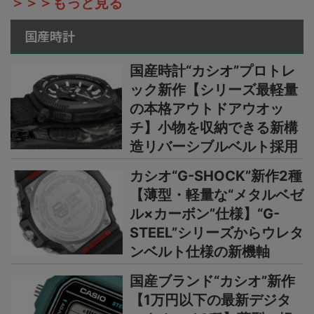
＞＞＞もっと見る
国産時計
国産時計“カシオ”プロトレ
ック新作【シリーズ最軽量
の本格アウトドアウオッ
チ】小物を収納できる新構
造リバーシブルベルト採用
カシオ“G-SHOCK”新作2種
【薄型・軽量な“メタルベゼ
ル×カーボン”仕様】“G-
STEEL”シリーズからウレタ
ンベルト仕様の新機軸
国産ブランド“カシオ”新作
【1万円以下の最新デジタ