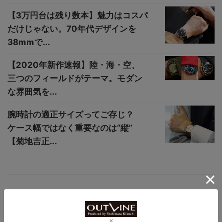
【3万円台は残り数本】魅力はコスパ
だけじゃない。70年代デザインを
38mmで...
【2020年新作速報】陸・海・空、
三つのフィールドがテーマ。モダン
な雰囲気を...
腕時計の適正サイズってご存じ？
ケース幅ではなく重要なのは“縦”
【菊地吉正...
NEW
アウトライン パートナー Ⅱ｜PARTNER Ⅱ Cal.Mi
yota9039