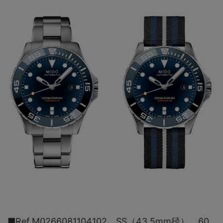
■Ref.M0266081104102。SS（43.5mm径）。60