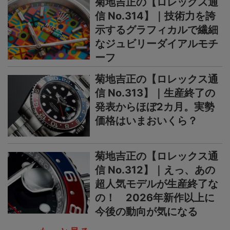
菊地吉正の【ロレックス通
信 No.314】｜技術力を誇
示するグラフィカルで繊細
なジュビリーダイアルモチ
ーフ
菊地吉正の【ロレックス通
信 No.313】｜生産終了の
発表からほぼ2カ月。実勢
価格はいまおいくら？
菊地吉正の【ロレックス通
信 No.312】｜えっ、あの
超人気モデルが生産終了な
の！ 2026年新作以上に
今後の動向が気になる