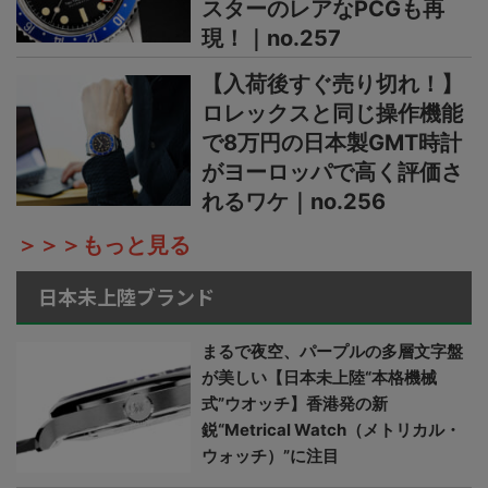
スターのレアなPCGも再
現！｜no.257
【入荷後すぐ売り切れ！】
ロレックスと同じ操作機能
で8万円の日本製GMT時計
がヨーロッパで高く評価さ
れるワケ｜no.256
＞＞＞もっと見る
日本未上陸ブランド
まるで夜空、パープルの多層文字盤
が美しい【日本未上陸“本格機械
式”ウオッチ】香港発の新
鋭“Metrical Watch（メトリカル・
ウォッチ）”に注目