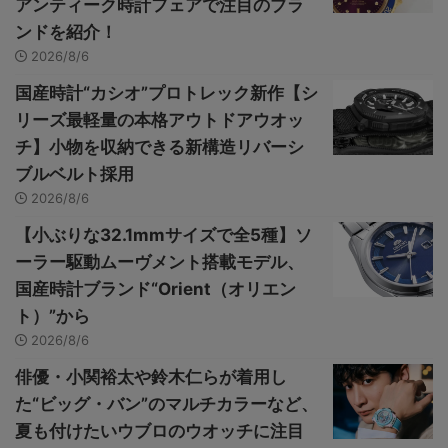
アンティーク時計フェアで注目のブラ
ンドを紹介！
2026/8/6
国産時計“カシオ”プロトレック新作【シ
リーズ最軽量の本格アウトドアウオッ
チ】小物を収納できる新構造リバーシ
ブルベルト採用
2026/8/6
【小ぶりな32.1mmサイズで全5種】ソ
ーラー駆動ムーヴメント搭載モデル、
国産時計ブランド“Orient（オリエン
ト）”から
2026/8/6
俳優・小関裕太や鈴木仁らが着用し
た“ビッグ・バン”のマルチカラーなど、
夏も付けたいウブロのウオッチに注目