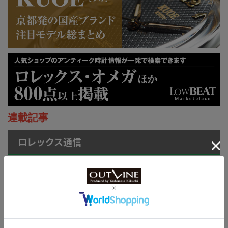
連載記事
ロレックス通信
菊地吉正の【ロレックス通
信 No.314】｜技術力を誇
示するグラフィカルで繊細
なジュビリーダイアルモチ
ーフ