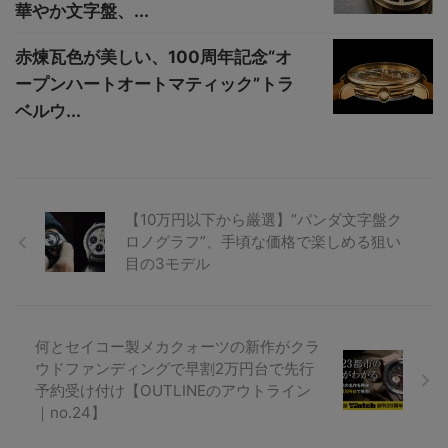
華やか文字盤、...
赤煉瓦色が美しい、100周年記念“オ
ープンハートオートマティック”トラ
ベルウ...
【10万円以下から厳選】“パンダ文字盤ク
ロノグラフ”、手頃な価格で楽しめる狙い
目の3モデル
何とセイコー製メカクォーツの新作がクラ
ウドファンディングで早割2万円台で先行
予約受け付け【OUTLINEのアウトライン
｜no.24】