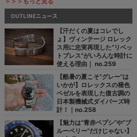
＞＞＞もっと見る
OUTLINEニュース
【汗だくの夏はコレでし
ょ】ヴィンテージ ロレック
ス用に忠実再現した“リベッ
トブレス”がいろんな時計に
使える理由｜ no.259
【酷暑の夏こそ“グレー”は
いかが】ロレックスの褪色
ベゼルを表現した復古調の
日本製機械式ダイバーズ時
計！｜no.258
【魅力は“青赤ペプシ”や“ブ
ルーベリー”だけじゃない】