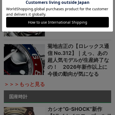
菊地吉正の【ロレックス通
信 No.313】｜生産終了の
発表からほぼ2カ月。実勢
価格はいまおいくら？
菊地吉正の【ロレックス通
信 No.312】｜えっ、あの
超人気モデルが生産終了な
の！ 2026年新作以上に
今後の動向が気になる
＞＞＞もっと見る
国産時計
カシオ“G-SHOCK”新作