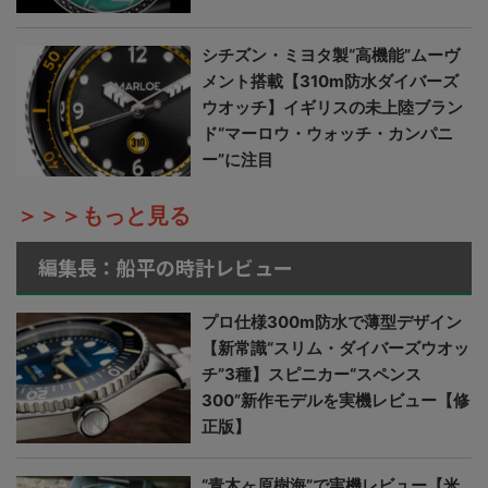
シチズン・ミヨタ製“高機能”ムーヴ
メント搭載【310m防水ダイバーズ
ウオッチ】イギリスの未上陸ブラン
ド“マーロウ・ウォッチ・カンパニ
ー”に注目
＞＞＞もっと見る
編集長：船平の時計レビュー
プロ仕様300m防水で薄型デザイン
【新常識“スリム・ダイバーズウオッ
チ”3種】スピニカー“スペンス
300”新作モデルを実機レビュー【修
正版】
“青木ヶ原樹海”で実機レビュー【米