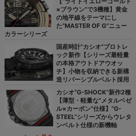
【“ライトイエローゴールド
×ブラウン”で3機種】黄金
の地平線をテーマにし
た“MASTER OF G”ニュー
カラーシリーズ
国産時計“カシオ”プロトレ
ック新作【シリーズ最軽量
の本格アウトドアウオッ
チ】小物を収納できる新構
造リバーシブルベルト採用
カシオ“G-SHOCK”新作2種
【薄型・軽量な“メタルベゼ
ル×カーボン”仕様】“G-
STEEL”シリーズからウレタ
ンベルト仕様の新機軸