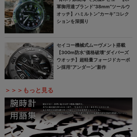
軍御用達ブランド“38mm”ツールウ
オッチ】ハミルトン“カーキ”コレク
ションを深掘り
セイコー機械式ムーヴメント搭載
【300m防水“価格破壊”ダイバーズ
ウオッチ】超軽量フォージドカーボ
ン採用“アンダーン”新作
＞＞＞もっと見る