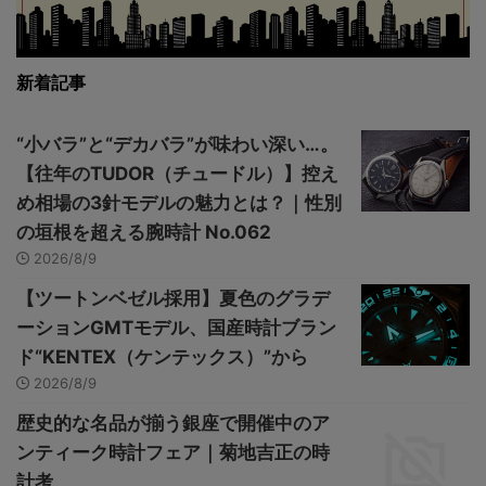
新着記事
“小バラ”と“デカバラ”が味わい深い…。
【往年のTUDOR（チュードル）】控え
め相場の3針モデルの魅力とは？｜性別
の垣根を超える腕時計 No.062
2026/8/9
【ツートンベゼル採用】夏色のグラデ
ーションGMTモデル、国産時計ブラン
ド“KENTEX（ケンテックス）”から
2026/8/9
歴史的な名品が揃う銀座で開催中のア
ンティーク時計フェア｜菊地吉正の時
計考