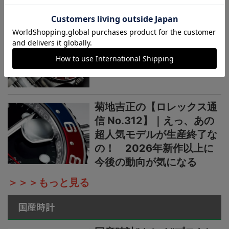
ーフ
菊地吉正の【ロレックス通
信 No.313】｜生産終了の
発表からほぼ2カ月。実勢
価格はいまおいくら？
菊地吉正の【ロレックス通
信 No.312】｜えっ、あの
超人気モデルが生産終了な
の！ 2026年新作以上に
今後の動向が気になる
＞＞＞もっと見る
国産時計