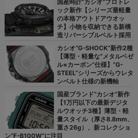
国産時計“カシオ”プロトレ
ック新作【シリーズ最軽量
の本格アウトドアウオッ
チ】小物を収納できる新構
造リバーシブルベルト採用
カシオ“G-SHOCK”新作2種
【薄型・軽量な“メタルベゼ
ル×カーボン”仕様】“G-
STEEL”シリーズからウレタ
ンベルト仕様の新機軸
国産ブランド“カシオ”新作
【1万円以下の最新デジタ
ルウオッチ3種】薄型・軽
量スタイル（厚さ8.8mm、
重さ26g）、新コレクショ
ン“F-B100W”に注目