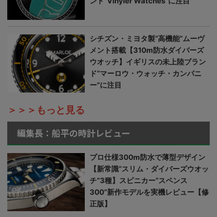
ンド“Vinyler Watches”に注目
シチズン・ミヨタ製“高機能”ムーヴ
メント搭載【310m防水ダイバーズ
ウオッチ】イギリスの未上陸ブラン
ド“マーロウ・ウォッチ・カンパニ
ー”に注目
＞＞＞もっと見る
編集長：船平の時計レビュー
プロ仕様300m防水で薄型デザイン
【新常識“スリム・ダイバーズウオッ
チ”3種】スピニカー“スペンス
300”新作モデルを実機レビュー【修
正版】