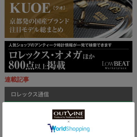
連載記事
ロレックス通信
菊地吉正の【ロレックス通
信 No.314】｜技術力を誇
示するグラフィカルで繊細
なジュビリーダイアルモチ