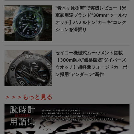
“青木ヶ原樹海”で実機レビュー【米
軍御用達ブランド“38mm”ツールウ
オッチ】ハミルトン“カーキ”コレク
ションを深掘り
セイコー機械式ムーヴメント搭載
【300m防水“価格破壊”ダイバーズ
ウオッチ】超軽量フォージドカーボ
ン採用“アンダーン”新作
＞＞＞もっと見る