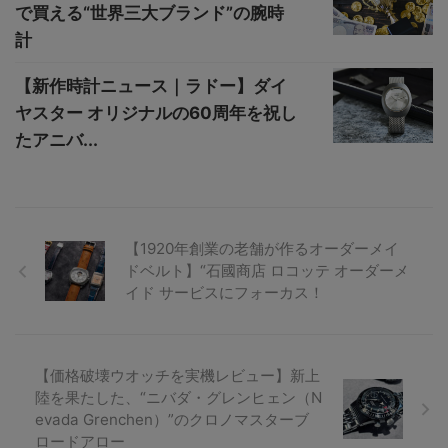
で買える“世界三大ブランド”の腕時
計
【新作時計ニュース｜ラドー】ダイ
ヤスター オリジナルの60周年を祝し
たアニバ...
【1920年創業の老舗が作るオーダーメイ
ドベルト】“石國商店 ロコッテ オーダーメ
イド サービスにフォーカス！
【価格破壊ウオッチを実機レビュー】新上
陸を果たした、“ニバダ・グレンヒェン（N
evada Grenchen）”のクロノマスターブ
ロードアロー