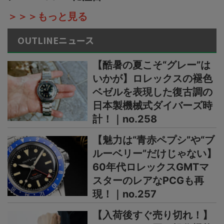
＞＞＞もっと見る
OUTLINEニュース
【酷暑の夏こそ“グレー”は
いかが】ロレックスの褪色
ベゼルを表現した復古調の
日本製機械式ダイバーズ時
計！｜no.258
【魅力は“青赤ペプシ”や“ブ
ルーベリー”だけじゃない】
60年代ロレックスGMTマ
スターのレアなPCGも再
現！｜no.257
【入荷後すぐ売り切れ！】