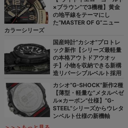
×ブラウン”で3機種】黄金
の地平線をテーマにし
た“MASTER OF G”ニュー
カラーシリーズ
国産時計“カシオ”プロトレ
ック新作【シリーズ最軽量
の本格アウトドアウオッ
チ】小物を収納できる新構
造リバーシブルベルト採用
カシオ“G-SHOCK”新作2種
【薄型・軽量な“メタルベゼ
ル×カーボン”仕様】“G-
STEEL”シリーズからウレタ
ンベルト仕様の新機軸
＞＞＞もっと見る