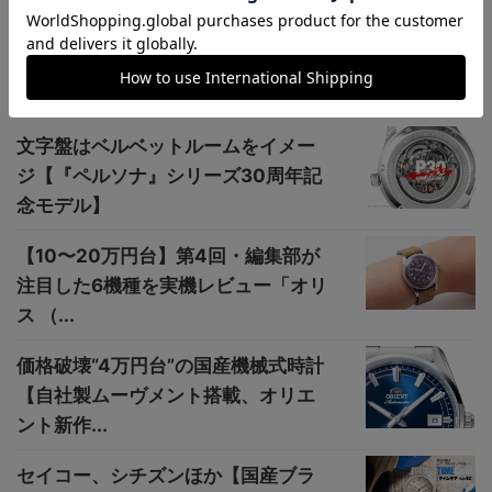
関連記事
文字盤はベルベットルームをイメー
ジ【『ペルソナ』シリーズ30周年記
念モデル】
【10〜20万円台】第4回・編集部が
注目した6機種を実機レビュー「オリ
ス （...
価格破壊“4万円台”の国産機械式時計
【自社製ムーヴメント搭載、オリエ
ント新作...
セイコー、シチズンほか【国産ブラ