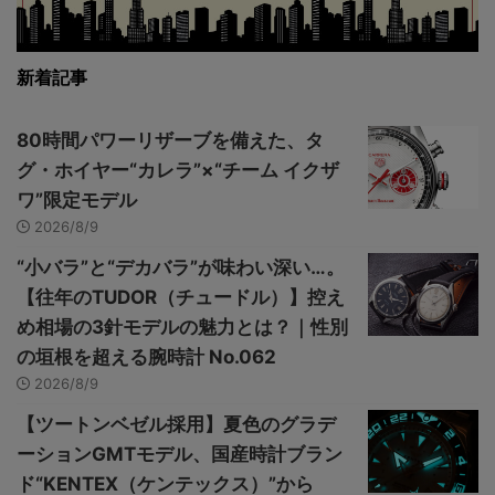
新着記事
80時間パワーリザーブを備えた、タ
グ・ホイヤー“カレラ”×“チーム イクザ
ワ”限定モデル
2026/8/9
“小バラ”と“デカバラ”が味わい深い…。
【往年のTUDOR（チュードル）】控え
め相場の3針モデルの魅力とは？｜性別
の垣根を超える腕時計 No.062
2026/8/9
【ツートンベゼル採用】夏色のグラデ
ーションGMTモデル、国産時計ブラン
ド“KENTEX（ケンテックス）”から