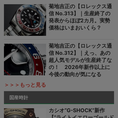
菊地吉正の【ロレックス通
信 No.313】｜生産終了の
発表からほぼ2カ月。実勢
価格はいまおいくら？
菊地吉正の【ロレックス通
信 No.312】｜えっ、あの
超人気モデルが生産終了な
の！ 2026年新作以上に
今後の動向が気になる
＞＞＞もっと見る
国産時計
カシオ“G-SHOCK”新作
【“ライトイエローゴールド