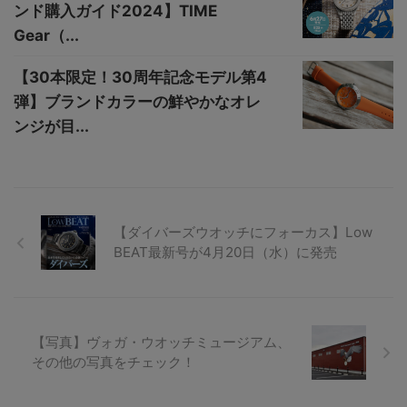
ンド購入ガイド2024】TIME
Gear（...
【30本限定！30周年記念モデル第4
弾】ブランドカラーの鮮やかなオレ
ンジが目...
【ダイバーズウオッチにフォーカス】Low
BEAT最新号が4月20日（水）に発売
【写真】ヴォガ・ウオッチミュージアム、
その他の写真をチェック！