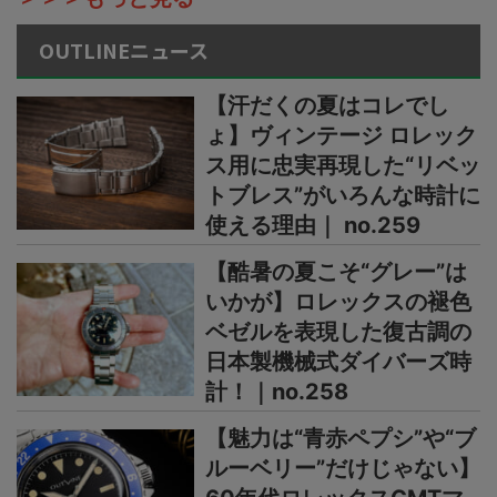
OUTLINEニュース
【汗だくの夏はコレでし
ょ】ヴィンテージ ロレック
ス用に忠実再現した“リベッ
トブレス”がいろんな時計に
使える理由｜ no.259
【酷暑の夏こそ“グレー”は
いかが】ロレックスの褪色
ベゼルを表現した復古調の
日本製機械式ダイバーズ時
計！｜no.258
【魅力は“青赤ペプシ”や“ブ
ルーベリー”だけじゃない】