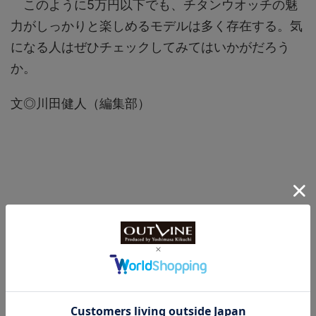
このように5万円以下でも、チタンウオッチの魅
力がしっかりと楽しめるモデルは多く存在する。気
になる人はぜひチェックしてみてはいかがだろう
か。
文◎川田健人（編集部）
-
スペシャル
,
編集部セレクション
-
スカーゲン
,
セイコー
,
ベーリング
,
ボッチア チタニウム