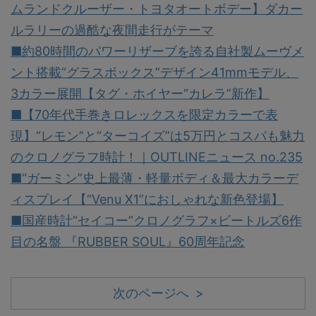
ムランドクルーザー・トヨタオートボデー】ダカー
ルラリーの過酷な夜間走行がテーマ
■約80時間のパワーリザーブを誇る自社製ムーヴメ
ント搭載“グラスボックス”デザイン41mmモデル、
3カラー展開【タグ・ホイヤー“カレラ”新作】
■【70年代手巻きロレックスを限定カラーで表
現】“レモン”と“ターコイズ”は5万円とコスパも魅力
のクロノグラフ時計！｜OUTLINEニュース no.235
■“ガーミン”史上最薄・軽量ボディ＆最大カラーデ
ィスプレイ【“Venu X1”におしゃれな新色登場】
■国産時計“セイコー”クロノグラフ×ビートルズ6作
目の名盤 『RUBBER SOUL』60周年記念
次のページへ >