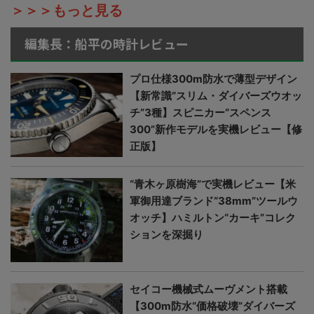
＞＞＞もっと見る
編集長：船平の時計レビュー
プロ仕様300m防水で薄型デザイン
【新常識“スリム・ダイバーズウオッ
チ”3種】スピニカー“スペンス
300”新作モデルを実機レビュー【修
正版】
“青木ヶ原樹海”で実機レビュー【米
軍御用達ブランド“38mm”ツールウ
オッチ】ハミルトン“カーキ”コレク
ションを深掘り
セイコー機械式ムーヴメント搭載
【300m防水“価格破壊”ダイバーズ