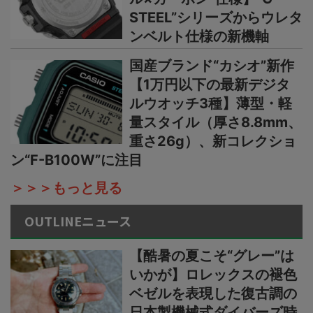
STEEL”シリーズからウレタ
ンベルト仕様の新機軸
国産ブランド“カシオ”新作
【1万円以下の最新デジタ
ルウオッチ3種】薄型・軽
量スタイル（厚さ8.8mm、
重さ26g）、新コレクショ
ン“F-B100W”に注目
＞＞＞もっと見る
OUTLINEニュース
【酷暑の夏こそ“グレー”は
いかが】ロレックスの褪色
ベゼルを表現した復古調の
日本製機械式ダイバーズ時