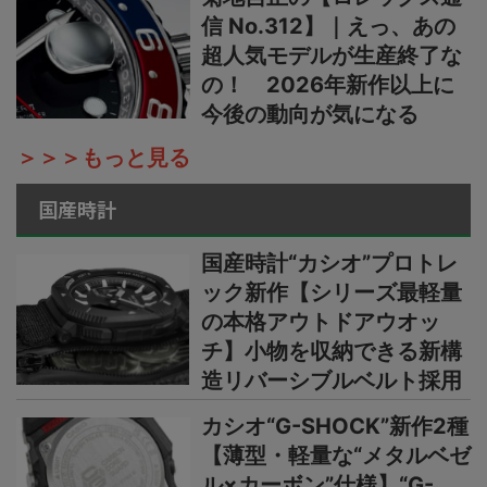
信 No.312】｜えっ、あの
超人気モデルが生産終了な
の！ 2026年新作以上に
今後の動向が気になる
＞＞＞もっと見る
国産時計
国産時計“カシオ”プロトレ
ック新作【シリーズ最軽量
の本格アウトドアウオッ
チ】小物を収納できる新構
造リバーシブルベルト採用
カシオ“G-SHOCK”新作2種
【薄型・軽量な“メタルベゼ
ル×カーボン”仕様】“G-