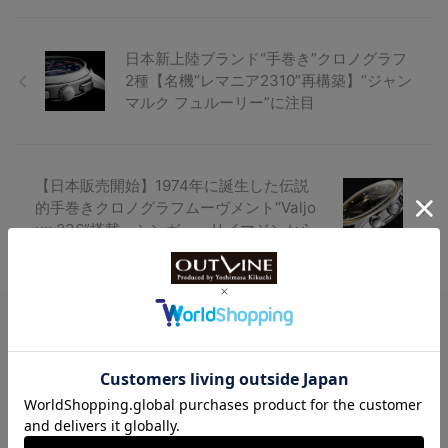
日本新上陸ブランド“手巻き”クロノグラフ
2種【名機“レマニア2310”再構築】“ジャン
マルク フュルーリー”に注目
【日本販売開始】1974年に誕生した伝説
的手巻きクロノグラフムーヴメント“Valjo
ux 236”搭載、シンガー・リイマジンから
Watch LIFE NEWS
LowBEAT Marketplace
ONLINE SHOP