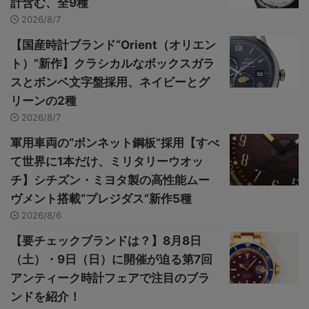
計含む、全9種
2026/8/7
【国産時計ブランド“Orient（オリエン
ト）”新作】クラシカルなボックスガラ
スとボンベ文字盤採用、ネイビーとグ
リーンの2種
2026/8/7
軍用車両の“ボンネット鋼板”採用【すべ
て世界に1本だけ、ミリタリーウオッ
チ】シチズン・ミヨタ製の高性能ムー
ヴメント搭載“プレジダス”新作5種
2026/8/6
【要チェックブランドは？】8月8日
（土）・9日（日）に開催が迫る第7回
アンティーク時計フェアで注目のブラ
ンドを紹介！