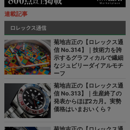
連載記事
ロレックス通信
菊地吉正の【ロレックス通
信 No.314】｜技術力を誇
示するグラフィカルで繊細
なジュビリーダイアルモチ
ーフ
菊地吉正の【ロレックス通
信 No.313】｜生産終了の
発表からほぼ2カ月。実勢
価格はいまおいくら？
菊地吉正の【ロレックス通