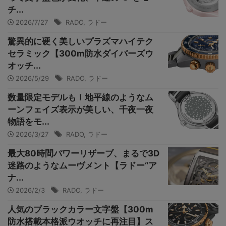
チ...
2026/7/27
RADO
,
ラドー
驚異的に硬く美しいプラズマハイテク
セラミック【300m防水ダイバーズウ
オッチ...
2026/5/29
RADO
,
ラドー
数量限定モデルも！地平線のようなム
ーンフェイズ表示が美しい、千夜一夜
物語をモ...
2026/3/27
RADO
,
ラドー
最大80時間パワーリザーブ、まるで3D
迷路のようなムーヴメント【ラドー“ア
ナ...
2026/2/3
RADO
,
ラドー
人気のブラックカラー文字盤【300m
防水搭載本格派ウオッチに再注目】ス