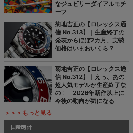
なジュビリーダイアルモチ
ーフ
菊地吉正の【ロレックス通
信 No.313】｜生産終了の
発表からほぼ2カ月。実勢
価格はいまおいくら？
菊地吉正の【ロレックス通
信 No.312】｜えっ、あの
超人気モデルが生産終了な
の！ 2026年新作以上に
今後の動向が気になる
＞＞＞もっと見る
国産時計