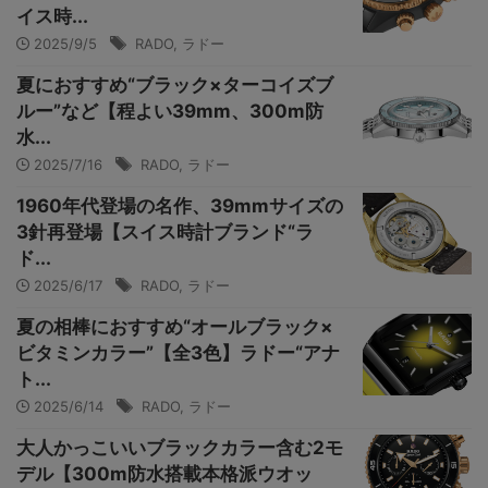
イス時...
2025/9/5
RADO
,
ラドー
夏におすすめ“ブラック×ターコイズブ
ルー”など【程よい39mm、300m防
水...
2025/7/16
RADO
,
ラドー
1960年代登場の名作、39mmサイズの
3針再登場【スイス時計ブランド“ラ
ド...
2025/6/17
RADO
,
ラドー
夏の相棒におすすめ“オールブラック×
ビタミンカラー”【全3色】ラドー“アナ
ト...
2025/6/14
RADO
,
ラドー
大人かっこいいブラックカラー含む2モ
デル【300m防水搭載本格派ウオッ