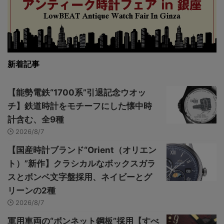
新着記事
【能勢電鉄“1700系”引退記念ウオッ
チ】鉄道時計をモチーフにした懐中時
計含む、全9種
2026/8/7
【国産時計ブランド“Orient（オリエン
ト）”新作】クラシカルなボックスガラ
スとボンベ文字盤採用、ネイビーとグ
リーンの2種
2026/8/7
軍用車両の“ボンネット鋼板”採用【すべ