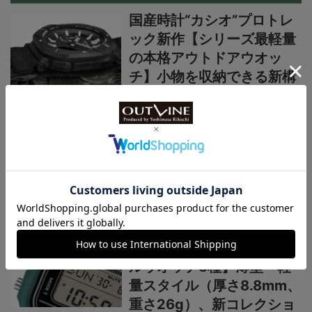
国産時計“カシオ”プロトレ
ック新作【シリーズ最軽量
の本格アウトドアウオッ
チ】小物を収納できる新構
造リバーシブルベルト採用
カシオ“G-SHOCK”新作2種
【薄型・軽量な“メタルベゼ
ル×カーボン”仕様】“G-
STEEL”シリーズからウレタ
ンベルト仕様の新機軸
国産ブランド“カシオ”新作
【1万円以下の最新デジタ
ルウオッチ3種】薄型・軽
量スタイル（厚さ8.8mm、
重さ26g）、新コレクショ