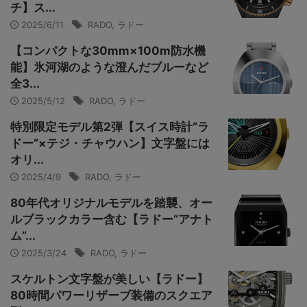
チ】ス...
2025/6/11
RADO
,
ラドー
【コンパクトな30mm×100m防水機
能】氷河湖のような澄んだブルーなど
全3...
2025/5/12
RADO
,
ラドー
特別限定モデル第2弾【スイス時計“ラ
ドー”×テジ・チャウハン】文字盤には
オリ...
2025/4/9
RADO
,
ラドー
80年代オリジナルモデルを踏襲、オー
ルブラックカラー含む【ラドー“アナト
ム”...
2025/3/24
RADO
,
ラドー
スケルトン文字盤が美しい【ラドー】
80時間パワーリザーブ装備のスクエア