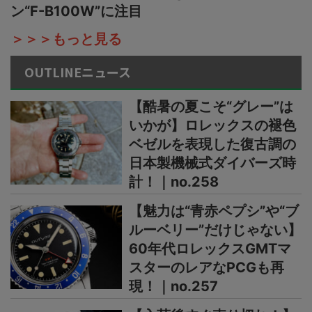
ン“F-B100W”に注目
＞＞＞もっと見る
OUTLINEニュース
【酷暑の夏こそ“グレー”は
いかが】ロレックスの褪色
ベゼルを表現した復古調の
日本製機械式ダイバーズ時
計！｜no.258
【魅力は“青赤ペプシ”や“ブ
ルーベリー”だけじゃない】
60年代ロレックスGMTマ
スターのレアなPCGも再
現！｜no.257