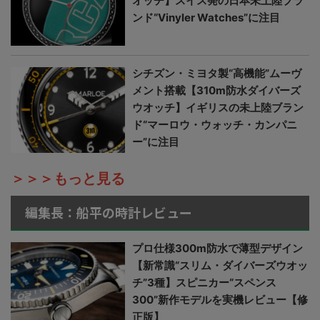
オッチ】スイス発の日本未上陸ブラ
ンド“Vinyler Watches”に注目
シチズン・ミヨタ製“高機能”ムーヴ
メント搭載【310m防水ダイバーズ
ウオッチ】イギリスの未上陸ブラン
ド“マーロウ・ウォッチ・カンパニ
ー”に注目
＞＞＞もっと見る
編集長：船平の時計レビュー
プロ仕様300m防水で薄型デザイン
【新常識“スリム・ダイバーズウオッ
チ”3種】スピニカー“スペンス
300”新作モデルを実機レビュー【修
正版】