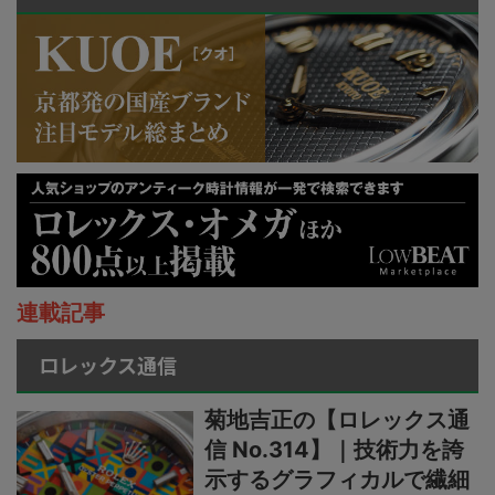
連載記事
ロレックス通信
菊地吉正の【ロレックス通
信 No.314】｜技術力を誇
示するグラフィカルで繊細