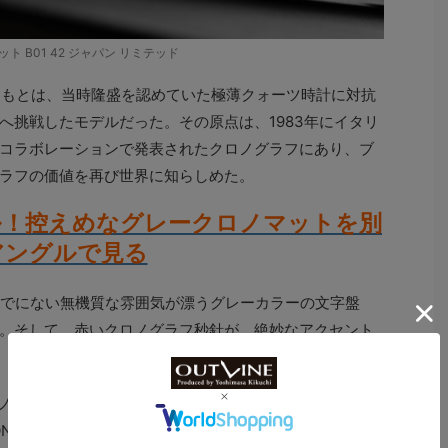
ト B01 42 ジャパン リミテッド
もともとは、当時隆盛を認めていた極薄クォーツ時計に対抗
へ挑戦したモデルだった。その原点は、1983年にイタリ
コラボレーションで発表されたクロノグラフにあり、ブ
ラフの価値を再び世界に知らしめた。
ル！控えめなグレークロノマットを別
アングルで見る
これまでにない無機質な雰囲気が漂うグレーカラーの文字盤
。そして、赤いクロノグラフ秒針が、絶妙なアクセント
ロノメーターのマニュファクチュールキャリバー01であ
E OF 150”の刻印が施されるほか、ムーヴメントの美し