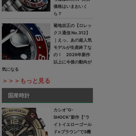
価格はいまおいく
ら？
菊地吉正の【ロレッ
クス通信 No.312】
｜えっ、あの超人気
モデルが生産終了な
の！ 2026年新作
以上に今後の動向が
気になる
＞＞＞もっと見る
国産時計
カシオ“G-
SHOCK”新作【“ラ
イトイエローゴール
ド×ブラウン”で3機