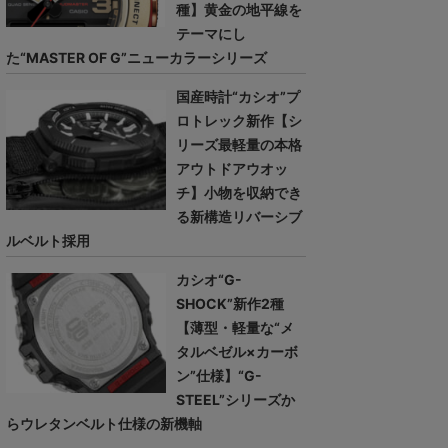
種】黄金の地平線を
テーマにし
た“MASTER OF G”ニューカラーシリーズ
国産時計“カシオ”プ
ロトレック新作【シ
リーズ最軽量の本格
アウトドアウオッ
チ】小物を収納でき
る新構造リバーシブ
ルベルト採用
カシオ“G-
SHOCK”新作2種
【薄型・軽量な“メ
タルベゼル×カーボ
ン”仕様】“G-
STEEL”シリーズか
らウレタンベルト仕様の新機軸