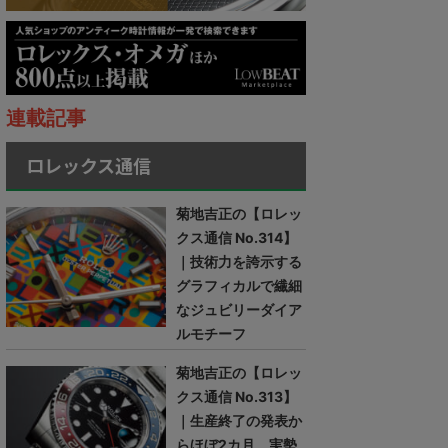
連載記事
ロレックス通信
菊地吉正の【ロレッ
クス通信 No.314】
｜技術力を誇示する
グラフィカルで繊細
なジュビリーダイア
ルモチーフ
菊地吉正の【ロレッ
クス通信 No.313】
｜生産終了の発表か
らほぼ2カ月。実勢