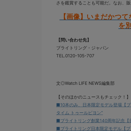
さを鑑賞することも可能だ。なお、販
【画像】いまだかつて
を
【問い合わせ先】
ブライトリング・ジャパン
TEL.0120-105-707
文◎
Watch LIFE NEWS
編集部
【そのほかのニュースもチェック！】
■10本のみ、日本限定モデル登場【ブ
タイム トゥールビヨン”
■ブライトリング創業140周年記念【
■ブライトリング日本限定モデル【プラ