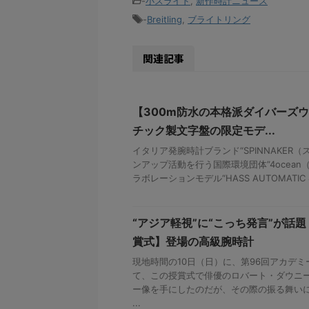
-
小スライド
,
新作時計ニュース
-
Breitling
,
ブライトリング
関連記事
【300m防水の本格派ダイバーズ
チック製文字盤の限定モデ...
イタリア発腕時計ブランド“SPINNAKER
ンアップ活動を行う国際環境団体”4ocea
ラボレーションモデル“HASS AUTOMATIC 4 
“アジア軽視”に“こっち発言”が話
賞式】登場の高級腕時計
現地時間の10日（日）に、第96回アカデ
て、この授賞式で俳優のロバート・ダウニー
ー像を手にしたのだが、その際の振る舞い
...