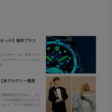
ウオッチ】海洋プラス
（スピニカー）”は、海洋クリー
n（フォーオーシャン）”とのコ
...
題【米アカデミー賞授
ミー賞授賞式が行われた。そし
・Jr.が自身初となるオスカ
について「アジア軽視なので