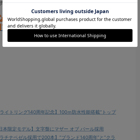
売価格は
115万5000円となる。
ない、控えめなグレークロノマット
別アングルで見る
ライトリング140周年記念】100ｍ防水性能搭載“トップ
日本限定モデル】文字盤にマザー オブ パール採用
チナベゼル採用で200本】“ブランド140周年”と“クラ