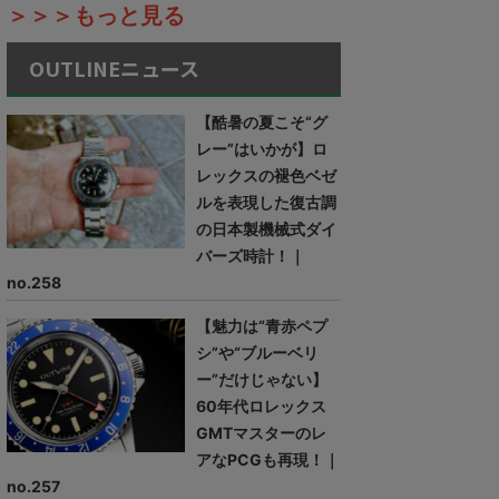
＞＞＞もっと見る
OUTLINEニュース
【酷暑の夏こそ“グ
レー”はいかが】ロ
レックスの褪色ベゼ
ルを表現した復古調
の日本製機械式ダイ
バーズ時計！｜
no.258
【魅力は“青赤ペプ
シ”や“ブルーベリ
ー”だけじゃない】
60年代ロレックス
GMTマスターのレ
アなPCGも再現！｜
no.257