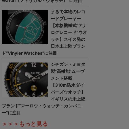
Watch（メトリカル・ウォッチ）”に注目
まるで本物のレコ
ードプレーヤー
【本格機械式“アナ
ログレコード”ウオ
ッチ】スイス発の
日本未上陸ブラン
ド“Vinyler Watches”に注目
シチズン・ミヨタ
製“高機能”ムーヴ
メント搭載
【310m防水ダイ
バーズウオッチ】
イギリスの未上陸
ブランド“マーロウ・ウォッチ・カンパニ
ー”に注目
＞＞＞もっと見る