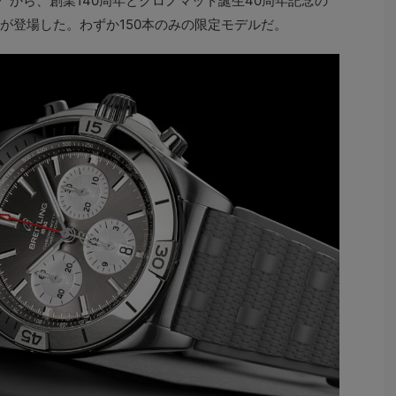
”から、創業140周年とクロノマット誕生40周年記念の
2”が登場した。わずか150本のみの限定モデルだ。