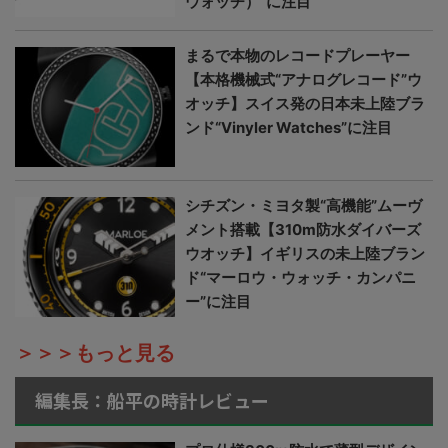
ウォッチ）”に注目
まるで本物のレコードプレーヤー
【本格機械式“アナログレコード”ウ
オッチ】スイス発の日本未上陸ブラ
ンド“Vinyler Watches”に注目
シチズン・ミヨタ製“高機能”ムーヴ
メント搭載【310m防水ダイバーズ
ウオッチ】イギリスの未上陸ブラン
ド“マーロウ・ウォッチ・カンパニ
ー”に注目
＞＞＞もっと見る
編集長：船平の時計レビュー