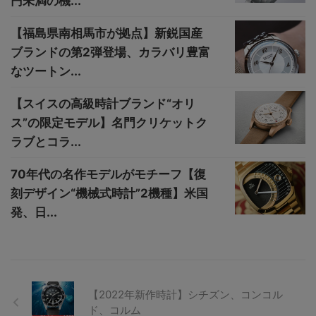
円未満の機...
【福島県南相馬市が拠点】新鋭国産
ブランドの第2弾登場、カラバリ豊富
なツートン...
【スイスの高級時計ブランド“オリ
ス”の限定モデル】名門クリケットク
ラブとコラ...
70年代の名作モデルがモチーフ【復
刻デザイン“機械式時計”2機種】米国
発、日...
【2022年新作時計】シチズン、コンコル
ド、コルム