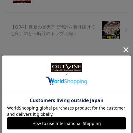
【Q94】真夏の炎天下で時計を着け続けて
も良いのか＜時計のトラブル編＞
Watch LIFE NEWS
LowBEAT Marketplace
ONLINE SHOP
特許取得“耐衝撃”ウオッチなど