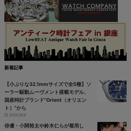
新着記事
【小ぶりな32.1mmサイズで全5種】ソ
ーラー駆動ムーヴメント搭載モデル、
国産時計ブランド“Orient（オリエン
ト）”から
2026/8/6
俳優・小関裕太や鈴木仁らが着用し