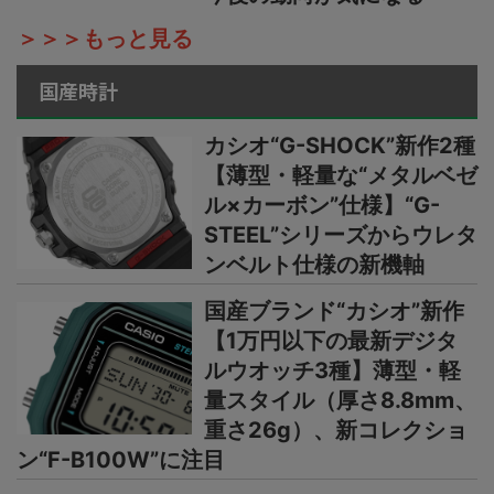
＞＞＞もっと見る
国産時計
カシオ“G-SHOCK”新作2種
【薄型・軽量な“メタルベゼ
ル×カーボン”仕様】“G-
STEEL”シリーズからウレタ
ンベルト仕様の新機軸
国産ブランド“カシオ”新作
【1万円以下の最新デジタ
ルウオッチ3種】薄型・軽
量スタイル（厚さ8.8mm、
重さ26g）、新コレクショ
ン“F-B100W”に注目