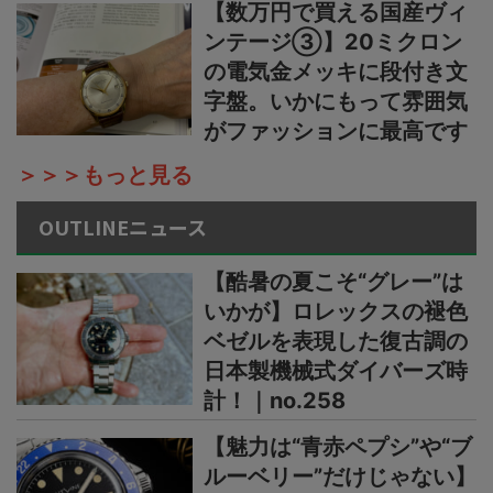
【数万円で買える国産ヴィ
ンテージ③】20ミクロン
の電気金メッキに段付き文
字盤。いかにもって雰囲気
がファッションに最高です
＞＞＞もっと見る
OUTLINEニュース
【酷暑の夏こそ“グレー”は
いかが】ロレックスの褪色
ベゼルを表現した復古調の
日本製機械式ダイバーズ時
計！｜no.258
【魅力は“青赤ペプシ”や“ブ
ルーベリー”だけじゃない】