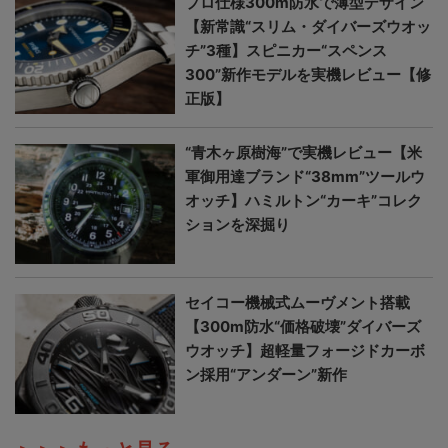
プロ仕様300m防水で薄型デザイン
【新常識“スリム・ダイバーズウオッ
チ”3種】スピニカー“スペンス
300”新作モデルを実機レビュー【修
正版】
“青木ヶ原樹海”で実機レビュー【米
軍御用達ブランド“38mm”ツールウ
オッチ】ハミルトン“カーキ”コレク
ションを深掘り
セイコー機械式ムーヴメント搭載
【300m防水“価格破壊”ダイバーズ
ウオッチ】超軽量フォージドカーボ
ン採用“アンダーン”新作