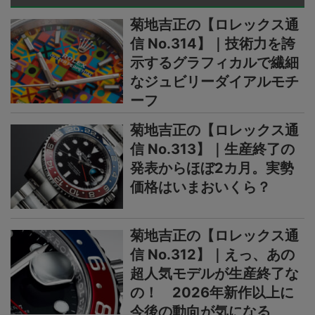
菊地吉正の【ロレックス通
信 No.314】｜技術力を誇
示するグラフィカルで繊細
なジュビリーダイアルモチ
ーフ
菊地吉正の【ロレックス通
信 No.313】｜生産終了の
発表からほぼ2カ月。実勢
価格はいまおいくら？
菊地吉正の【ロレックス通
信 No.312】｜えっ、あの
超人気モデルが生産終了な
の！ 2026年新作以上に
今後の動向が気になる