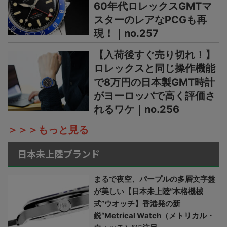
60年代ロレックスGMTマ
スターのレアなPCGも再
現！｜no.257
【入荷後すぐ売り切れ！】
ロレックスと同じ操作機能
で8万円の日本製GMT時計
がヨーロッパで高く評価さ
れるワケ｜no.256
＞＞＞もっと見る
日本未上陸ブランド
まるで夜空、パープルの多層文字盤
が美しい【日本未上陸“本格機械
式”ウオッチ】香港発の新
鋭“Metrical Watch（メトリカル・