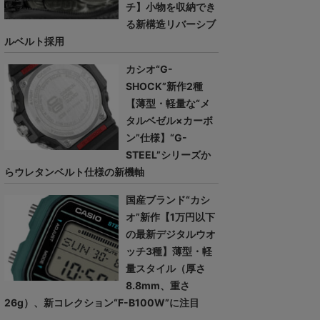
チ】小物を収納でき
る新構造リバーシブ
ルベルト採用
カシオ“G-
SHOCK”新作2種
【薄型・軽量な“メ
タルベゼル×カーボ
ン”仕様】“G-
STEEL”シリーズか
らウレタンベルト仕様の新機軸
国産ブランド“カシ
オ”新作【1万円以下
の最新デジタルウオ
ッチ3種】薄型・軽
量スタイル（厚さ
8.8mm、重さ
26g）、新コレクション“F-B100W”に注目