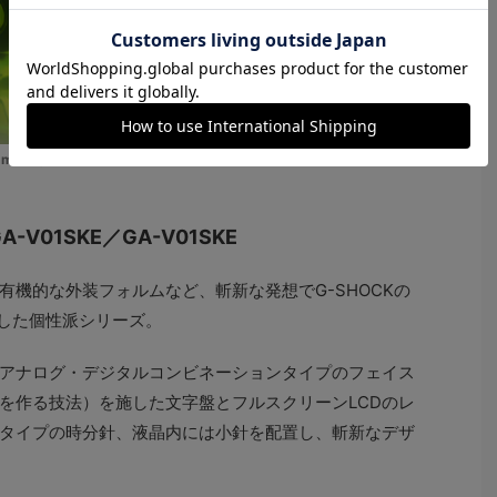
.2mm径）。20気圧防水。クォーツ。各2万4200円
A-V01SKE／GA-V01SKE
有機的な外装フォルムなど、斬新な発想でG-SHOCKの
にした個性派シリーズ。
アナログ・デジタルコンビネーションタイプのフェイス
を作る技法）を施した文字盤とフルスクリーンLCDのレ
タイプの時分針、液晶内には小針を配置し、斬新なデザ