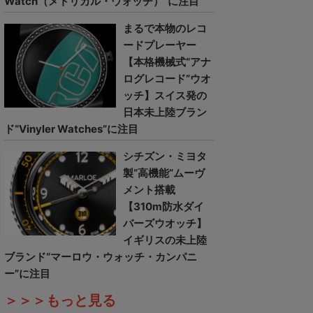
Watch（メトリカル・ウォッチ）”に注目
まるで本物のレコ
ードプレーヤー
【本格機械式“アナ
ログレコード”ウオ
ッチ】スイス発の
日本未上陸ブラン
ド“Vinyler Watches”に注目
シチズン・ミヨタ
製“高機能”ムーヴ
メント搭載
【310m防水ダイ
バーズウオッチ】
イギリスの未上陸
ブランド“マーロウ・ウォッチ・カンパニ
ー”に注目
＞＞＞もっと見る