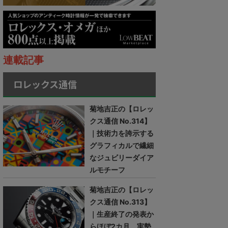
連載記事
ロレックス通信
菊地吉正の【ロレッ
クス通信 No.314】
｜技術力を誇示する
グラフィカルで繊細
なジュビリーダイア
ルモチーフ
菊地吉正の【ロレッ
クス通信 No.313】
｜生産終了の発表か
らほぼ2カ月。実勢