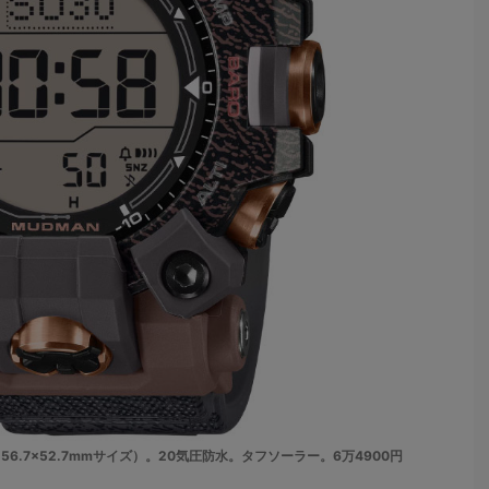
脂（56.7×52.7mmサイズ）。20気圧防水。タフソーラー。6万4900円