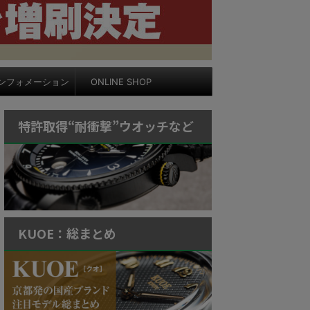
ンフォメーション
ONLINE SHOP
特許取得“耐衝撃”ウオッチなど
KUOE：総まとめ