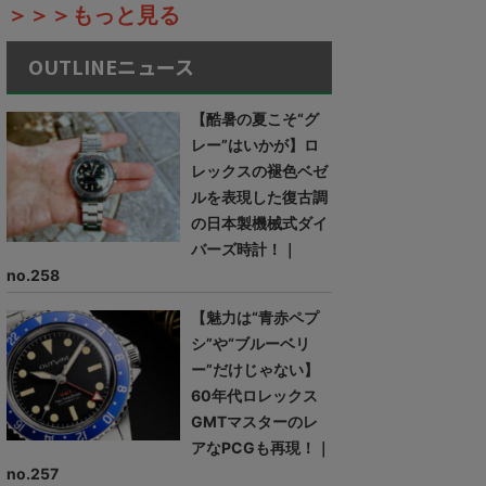
＞＞＞もっと見る
OUTLINEニュース
【酷暑の夏こそ“グ
レー”はいかが】ロ
レックスの褪色ベゼ
ルを表現した復古調
の日本製機械式ダイ
バーズ時計！｜
no.258
【魅力は“青赤ペプ
シ”や“ブルーベリ
ー”だけじゃない】
60年代ロレックス
GMTマスターのレ
アなPCGも再現！｜
no.257