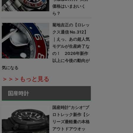
価格はいまおいく
ら？
菊地吉正の【ロレッ
クス通信 No.312】
｜えっ、あの超人気
モデルが生産終了な
の！ 2026年新作
以上に今後の動向が
気になる
＞＞＞もっと見る
国産時計
国産時計“カシオ”プ
ロトレック新作【シ
リーズ最軽量の本格
アウトドアウオッ