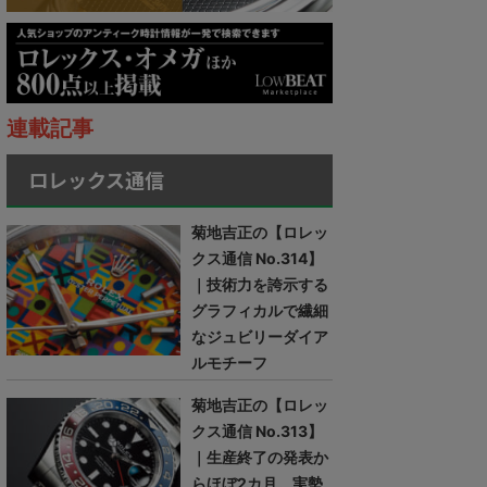
連載記事
ロレックス通信
菊地吉正の【ロレッ
クス通信 No.314】
｜技術力を誇示する
グラフィカルで繊細
なジュビリーダイア
ルモチーフ
菊地吉正の【ロレッ
クス通信 No.313】
｜生産終了の発表か
らほぼ2カ月。実勢