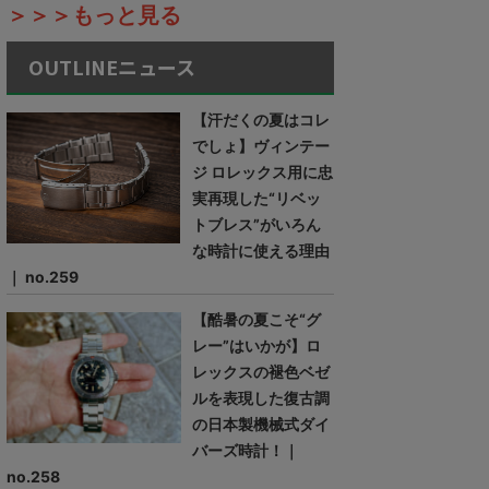
＞＞＞もっと見る
OUTLINEニュース
【汗だくの夏はコレ
でしょ】ヴィンテー
ジ ロレックス用に忠
実再現した“リベッ
トブレス”がいろん
な時計に使える理由
｜ no.259
【酷暑の夏こそ“グ
レー”はいかが】ロ
レックスの褪色ベゼ
ルを表現した復古調
の日本製機械式ダイ
バーズ時計！｜
no.258