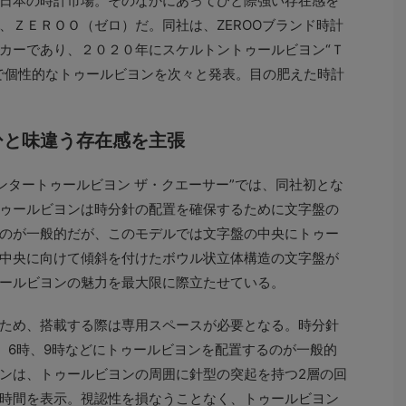
日本の時計市場。そのなかにあってひと際強い存在感を
、ＺＥＲＯＯ（ゼロ）だ。同社は、ZEROOブランド時計
カーであり、２０２０年にスケルトントゥールビヨン“Ｔ
で個性的なトゥールビヨンを次々と発表。目の肥えた時計
ひと味違う存在感を主張
ンタートゥールビヨン ザ・クエーサー”では、同社初とな
ゥールビヨンは時分針の配置を確保するために文字盤の
のが一般的だが、このモデルでは文字盤の中央にトゥー
中央に向けて傾斜を付けたボウル状立体構造の文字盤が
ールビヨンの魅力を最大限に際立たせている。
ため、搭載する際は専用スペースが必要となる。時分針
、6時、9時などにトゥールビヨンを配置するのが一般的
ンは、トゥールビヨンの周囲に針型の突起を持つ2層の回
時間を表示。視認性を損なうことなく、トゥールビヨン