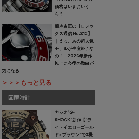
価格はいまおいく
ら？
菊地吉正の【ロレッ
クス通信 No.312】
｜えっ、あの超人気
モデルが生産終了な
の！ 2026年新作
以上に今後の動向が
気になる
＞＞＞もっと見る
国産時計
カシオ“G-
SHOCK”新作【“ラ
イトイエローゴール
ド×ブラウン”で3機