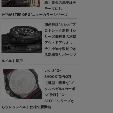
種】黄金の地平線を
テーマにし
た“MASTER OF G”ニューカラーシリーズ
国産時計“カシオ”プ
ロトレック新作【シ
リーズ最軽量の本格
アウトドアウオッ
チ】小物を収納でき
る新構造リバーシブ
ルベルト採用
カシオ“G-
SHOCK”新作2種
【薄型・軽量な“メ
タルベゼル×カーボ
ン”仕様】“G-
STEEL”シリーズか
らウレタンベルト仕様の新機軸