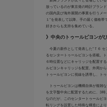
新興ブランドが次々と登場している
放っているのが東京発の時計ブランド
の国内及び海外展開の事業を行うメー
１”を発表して以降、手の届く価格帯
好きからも支持を集めている。
》中央のトゥールビヨンが
今夏の新作として発表した“Ｔ６ セ
るセンタートゥールビヨンを搭載。ト
６時位置などにキャリッジを配置する
ルビヨンキャリッジを配置。外周から
トゥールビヨンに視線を誘導し、トゥ
トゥールビヨンは機構自体が複雑な
を文字盤中央に配置するために、3時
なのだが、このセンタートゥールビヨ
転リングを設置した特殊な構造により