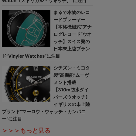
Watch（メトリカル・ウォッチ）”に注目
まるで本物のレコ
ードプレーヤー
【本格機械式“アナ
ログレコード”ウオ
ッチ】スイス発の
日本未上陸ブラン
ド“Vinyler Watches”に注目
シチズン・ミヨタ
製“高機能”ムーヴ
メント搭載
【310m防水ダイ
バーズウオッチ】
イギリスの未上陸
ブランド“マーロウ・ウォッチ・カンパニ
ー”に注目
＞＞＞もっと見る