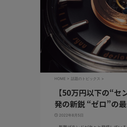
HOME
>
話題のトピックス
>
【50万円以下の“セ
発の新鋭 “ゼロ”の
2022年8月5日