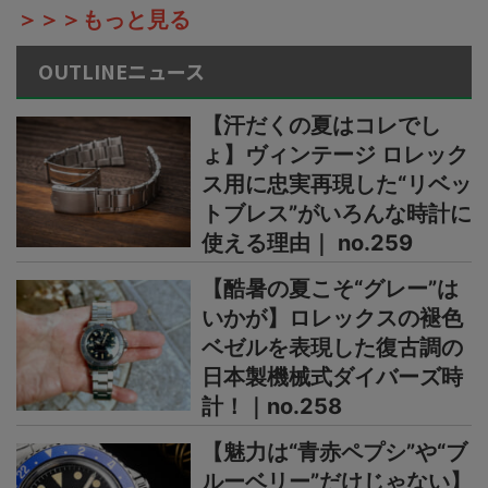
＞＞＞もっと見る
OUTLINEニュース
【汗だくの夏はコレでし
ょ】ヴィンテージ ロレック
ス用に忠実再現した“リベッ
トブレス”がいろんな時計に
使える理由｜ no.259
【酷暑の夏こそ“グレー”は
いかが】ロレックスの褪色
ベゼルを表現した復古調の
日本製機械式ダイバーズ時
計！｜no.258
【魅力は“青赤ペプシ”や“ブ
ルーベリー”だけじゃない】