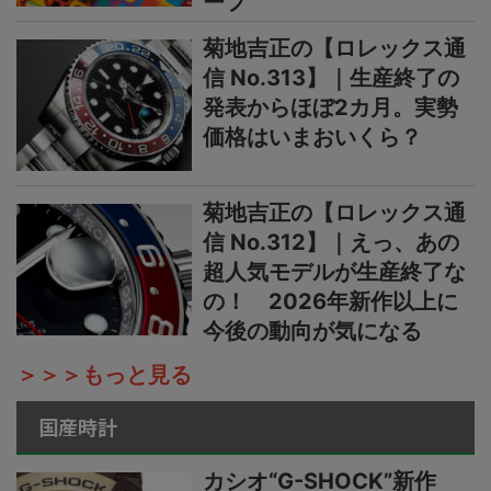
ーフ
菊地吉正の【ロレックス通
信 No.313】｜生産終了の
発表からほぼ2カ月。実勢
価格はいまおいくら？
菊地吉正の【ロレックス通
信 No.312】｜えっ、あの
超人気モデルが生産終了な
の！ 2026年新作以上に
今後の動向が気になる
＞＞＞もっと見る
国産時計
カシオ“G-SHOCK”新作