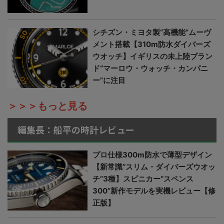
シチズン・ミヨタ製“高機能”ムーヴ
メント搭載【310m防水ダイバーズ
ウオッチ】イギリスの未上陸ブラン
ド“マーロウ・ウォッチ・カンパニ
ー”に注目
＞＞＞もっと見る
編集長：船平の時計レビュー
プロ仕様300m防水で薄型デザイン
【新常識“スリム・ダイバーズウオッ
チ”3種】スピニカー“スペンス
300”新作モデルを実機レビュー【修
正版】