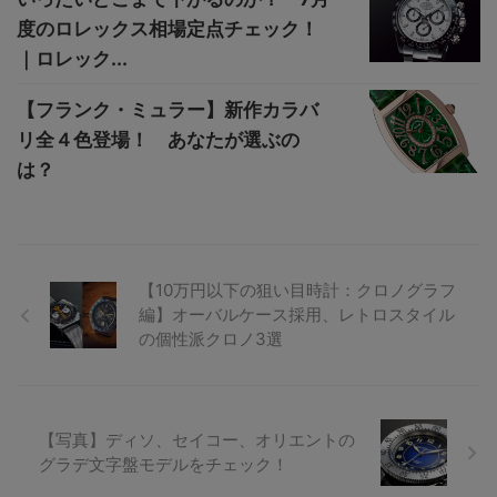
度のロレックス相場定点チェック！
｜ロレック...
【フランク・ミュラー】新作カラバ
リ全４色登場！ あなたが選ぶの
は？
【10万円以下の狙い目時計：クロノグラフ
編】オーバルケース採用、レトロスタイル
の個性派クロノ3選
【写真】ディソ、セイコー、オリエントの
グラデ文字盤モデルをチェック！