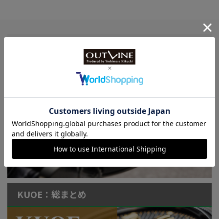
Watch LIFE NEWS
LowBEAT Marketplace
ONLINE SHOP
特許取得“耐衝撃”ウオッチなど
KUOE：総まとめ