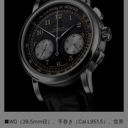
■WG（39.5mm径）。手巻き（Cal.L951.5）。世界