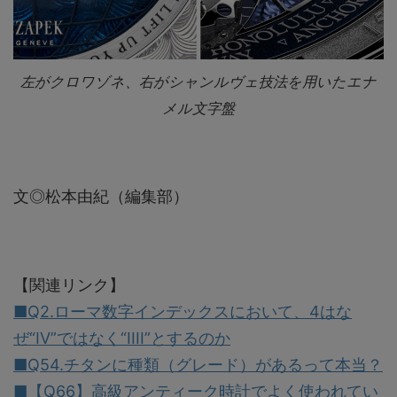
左がクロワゾネ、右がシャンルヴェ技法を用いたエナ
メル文字盤
文◎松本由紀（編集部）
【関連リンク】
■Q2.ローマ数字インデックスにおいて、4はな
ぜ“IV”ではなく“IIII”とするのか
■Q54.チタンに種類（グレード）があるって本当？
■【Q66】高級アンティーク時計でよく使われてい