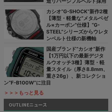
造リバーシブルベルト採用
カシオ“G-SHOCK”新作2種
【薄型・軽量な“メタルベゼ
ル×カーボン”仕様】“G-
STEEL”シリーズからウレタ
ンベルト仕様の新機軸
国産ブランド“カシオ”新作
【1万円以下の最新デジタ
ルウオッチ3種】薄型・軽
量スタイル（厚さ8.8mm、
重さ26g）、新コレクショ
ン“F-B100W”に注目
＞＞＞もっと見る
OUTLINEニュース