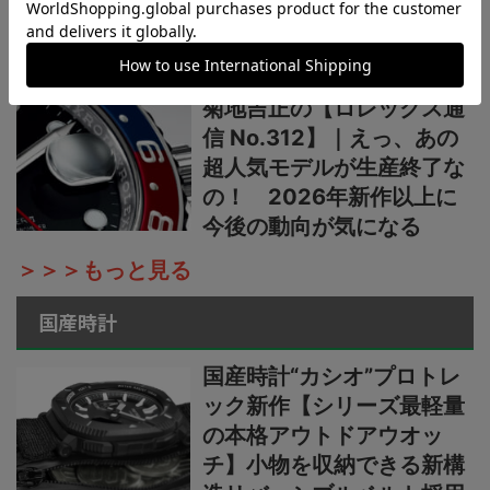
発表からほぼ2カ月。実勢
価格はいまおいくら？
菊地吉正の【ロレックス通
信 No.312】｜えっ、あの
超人気モデルが生産終了な
の！ 2026年新作以上に
今後の動向が気になる
＞＞＞もっと見る
国産時計
国産時計“カシオ”プロトレ
ック新作【シリーズ最軽量
の本格アウトドアウオッ
チ】小物を収納できる新構