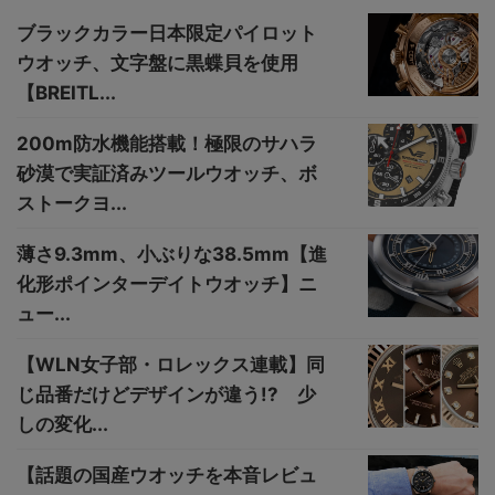
ブラックカラー日本限定パイロット
ウオッチ、文字盤に黒蝶貝を使用
【BREITL...
200m防水機能搭載！極限のサハラ
砂漠で実証済みツールウオッチ、ボ
ストークヨ...
薄さ9.3mm、小ぶりな38.5mm【進
化形ポインターデイトウオッチ】ニ
ュー...
【WLN女子部・ロレックス連載】同
じ品番だけどデザインが違う!? 少
しの変化...
【話題の国産ウオッチを本音レビュ