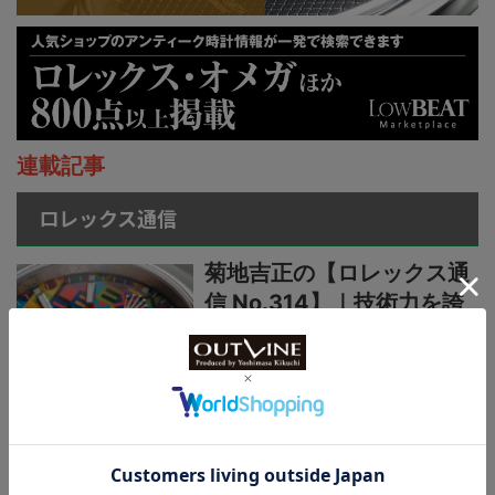
連載記事
ロレックス通信
菊地吉正の【ロレックス通
信 No.314】｜技術力を誇
示するグラフィカルで繊細
なジュビリーダイアルモチ
ーフ
菊地吉正の【ロレックス通
信 No.313】｜生産終了の