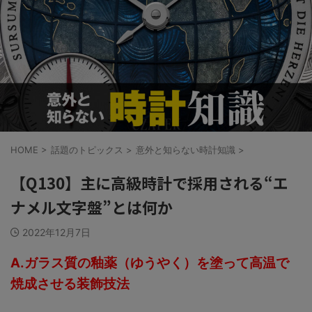
HOME
>
話題のトピックス
>
意外と知らない時計知識
>
【Q130】主に高級時計で採用される“エ
ナメル文字盤”とは何か
2022年12月7日
A.ガラス質の釉薬（ゆうやく）を塗って高温で
焼成させる装飾技法