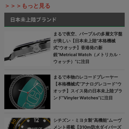
＞＞＞もっと見る
日本未上陸ブランド
まるで夜空、パープルの多層文字盤
が美しい【日本未上陸“本格機械
式”ウオッチ】香港発の新
鋭“Metrical Watch（メトリカル・
ウォッチ）”に注目
まるで本物のレコードプレーヤー
【本格機械式“アナログレコード”ウ
オッチ】スイス発の日本未上陸ブラ
ンド“Vinyler Watches”に注目
シチズン・ミヨタ製“高機能”ムーヴ
メント搭載【310m防水ダイバーズ