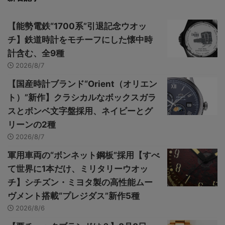
【能勢電鉄“1700系”引退記念ウオッ
チ】鉄道時計をモチーフにした懐中時
計含む、全9種
2026/8/7
【国産時計ブランド“Orient（オリエン
ト）”新作】クラシカルなボックスガラ
スとボンベ文字盤採用、ネイビーとグ
リーンの2種
2026/8/7
軍用車両の“ボンネット鋼板”採用【すべ
て世界に1本だけ、ミリタリーウオッ
チ】シチズン・ミヨタ製の高性能ムー
ヴメント搭載“プレジダス”新作5種
2026/8/6