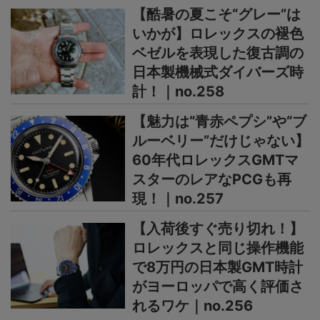
【酷暑の夏こそ“グレー”は
いかが】ロレックスの褪色
ベゼルを表現した復古調の
日本製機械式ダイバーズ時
計！｜no.258
【魅力は“青赤ペプシ”や“ブ
ルーベリー”だけじゃない】
60年代ロレックスGMTマ
スターのレアなPCGも再
現！｜no.257
【入荷後すぐ売り切れ！】
ロレックスと同じ操作機能
で8万円の日本製GMT時計
がヨーロッパで高く評価さ
れるワケ｜no.256