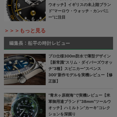
ウオッチ】イギリスの未上陸ブラン
ド“マーロウ・ウォッチ・カンパニ
ー”に注目
＞＞＞もっと見る
編集長：船平の時計レビュー
プロ仕様300m防水で薄型デザイン
【新常識“スリム・ダイバーズウオッ
チ”3種】スピニカー“スペンス
300”新作モデルを実機レビュー【修
正版】
“青木ヶ原樹海”で実機レビュー【米
軍御用達ブランド“38mm”ツールウ
オッチ】ハミルトン“カーキ”コレク
ションを深掘り