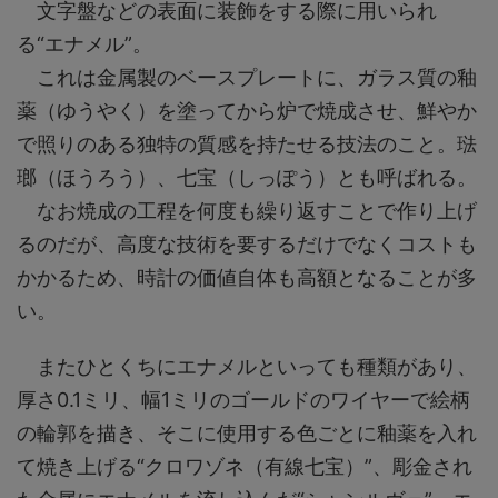
文字盤などの表面に装飾をする際に用いられ
る“エナメル”。
これは金属製のベースプレートに、ガラス質の釉
薬（ゆうやく）を塗ってから炉で焼成させ、鮮やか
で照りのある独特の質感を持たせる技法のこと。琺
瑯（ほうろう）、七宝（しっぽう）とも呼ばれる。
なお焼成の工程を何度も繰り返すことで作り上げ
るのだが、高度な技術を要するだけでなくコストも
かかるため、時計の価値自体も高額となることが多
い。
またひとくちにエナメルといっても種類があり、
厚さ0.1ミリ、幅1ミリのゴールドのワイヤーで絵柄
の輪郭を描き、そこに使用する色ごとに釉薬を入れ
て焼き上げる“クロワゾネ（有線七宝）”、彫金され