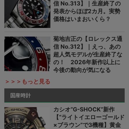
信 No.313】｜生産終了の
発表からほぼ2カ月。実勢
価格はいまおいくら？
菊地吉正の【ロレックス通
信 No.312】｜えっ、あの
超人気モデルが生産終了な
の！ 2026年新作以上に
今後の動向が気になる
＞＞＞もっと見る
国産時計
カシオ“G-SHOCK”新作
【“ライトイエローゴールド
×ブラウン”で3機種】黄金