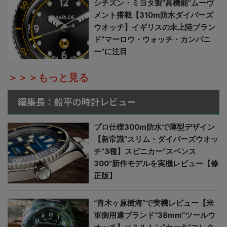
シチズン・ミヨタ製“高機能”ムーヴ
メント搭載【310m防水ダイバーズ
ウオッチ】イギリスの未上陸ブラン
ド“マーロウ・ウォッチ・カンパニ
ー”に注目
＞＞＞もっと見る
編集長：船平の時計レビュー
プロ仕様300m防水で薄型デザイン
【新常識“スリム・ダイバーズウオッ
チ”3種】スピニカー“スペンス
300”新作モデルを実機レビュー【修
正版】
“青木ヶ原樹海”で実機レビュー【米
軍御用達ブランド“38mm”ツールウ