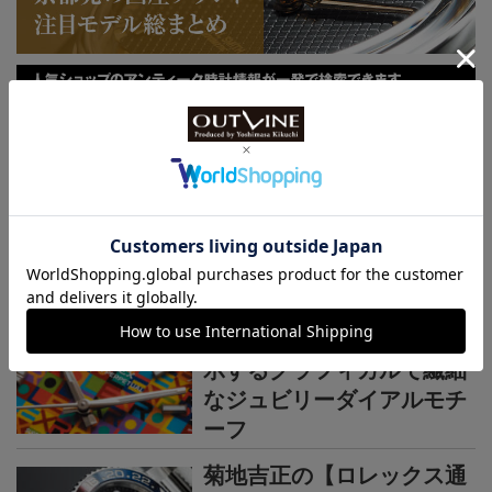
連載記事
ロレックス通信
菊地吉正の【ロレックス通
信 No.314】｜技術力を誇
示するグラフィカルで繊細
なジュビリーダイアルモチ
ーフ
菊地吉正の【ロレックス通