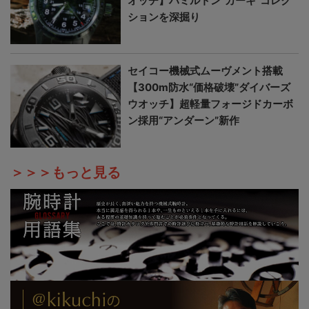
オッチ】ハミルトン“カーキ”コレク
ションを深掘り
セイコー機械式ムーヴメント搭載
【300m防水“価格破壊”ダイバーズ
ウオッチ】超軽量フォージドカーボ
ン採用“アンダーン”新作
＞＞＞もっと見る