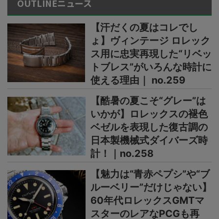
OUTLINEニュース
【汗だくの夏はコレでし
ょ】ヴィンテージ ロレック
ス用に忠実再現した“リベッ
トブレス”がいろんな時計に
使える理由｜ no.259
【酷暑の夏こそ“グレー”は
いかが】ロレックスの褪色
ベゼルを表現した復古調の
日本製機械式ダイバーズ時
計！｜no.258
【魅力は“青赤ペプシ”や“ブ
ルーベリー”だけじゃない】
60年代ロレックスGMTマ
スターのレアなPCGも再