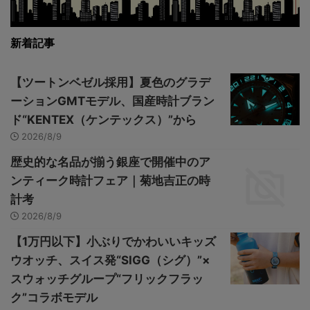
新着記事
【ツートンベゼル採用】夏色のグラデ
ーションGMTモデル、国産時計ブラン
ド“KENTEX（ケンテックス）”から
2026/8/9
歴史的な名品が揃う銀座で開催中のア
ンティーク時計フェア｜菊地吉正の時
計考
2026/8/9
【1万円以下】小ぶりでかわいいキッズ
ウオッチ、スイス発“SIGG（シグ）”×
スウォッチグループ“フリックフラッ
ク”コラボモデル