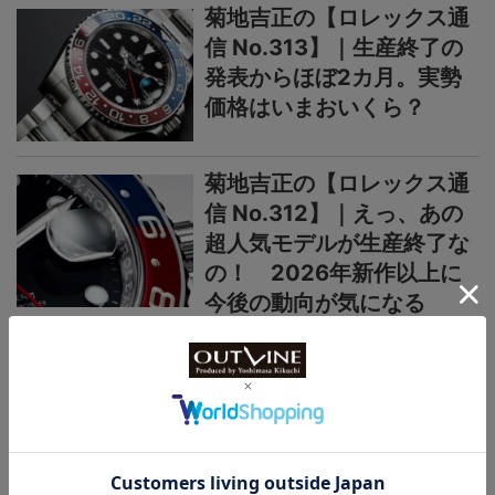
菊地吉正の【ロレックス通
信 No.313】｜生産終了の
発表からほぼ2カ月。実勢
価格はいまおいくら？
菊地吉正の【ロレックス通
信 No.312】｜えっ、あの
超人気モデルが生産終了な
の！ 2026年新作以上に
今後の動向が気になる
＞＞＞もっと見る
国産時計
カシオ“G-SHOCK”新作
【“ライトイエローゴールド