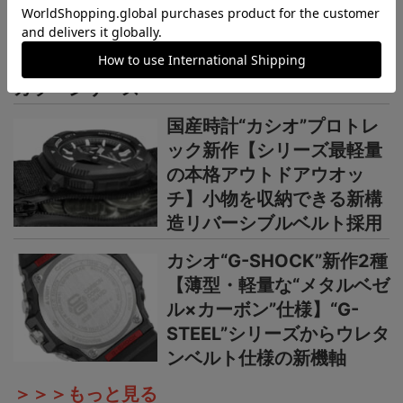
×ブラウン”で3機種】黄金
の地平線をテーマにし
た“MASTER OF G”ニュー
カラーシリーズ
国産時計“カシオ”プロトレ
ック新作【シリーズ最軽量
の本格アウトドアウオッ
チ】小物を収納できる新構
造リバーシブルベルト採用
カシオ“G-SHOCK”新作2種
【薄型・軽量な“メタルベゼ
ル×カーボン”仕様】“G-
STEEL”シリーズからウレタ
ンベルト仕様の新機軸
＞＞＞もっと見る