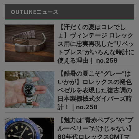
OUTLINEニュース
【汗だくの夏はコレでし
ょ】ヴィンテージ ロレック
ス用に忠実再現した“リベッ
トブレス”がいろんな時計に
使える理由｜ no.259
【酷暑の夏こそ“グレー”は
いかが】ロレックスの褪色
ベゼルを表現した復古調の
日本製機械式ダイバーズ時
計！｜no.258
【魅力は“青赤ペプシ”や“ブ
ルーベリー”だけじゃない】
60年代ロレックスGMTマ