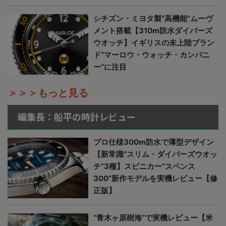
シチズン・ミヨタ製“高機能”ムーヴ
メント搭載【310m防水ダイバーズ
ウオッチ】イギリスの未上陸ブラン
ド“マーロウ・ウォッチ・カンパニ
ー”に注目
＞＞＞もっと見る
編集長：船平の時計レビュー
プロ仕様300m防水で薄型デザイン
【新常識“スリム・ダイバーズウオッ
チ”3種】スピニカー“スペンス
300”新作モデルを実機レビュー【修
正版】
“青木ヶ原樹海”で実機レビュー【米