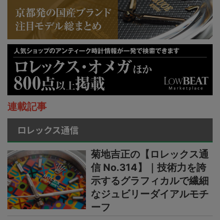
連載記事
ロレックス通信
菊地吉正の【ロレックス通
信 No.314】｜技術力を誇
示するグラフィカルで繊細
なジュビリーダイアルモチ
ーフ