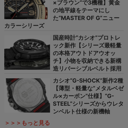
×ブラウン”で3機種】黄金
の地平線をテーマにし
た“MASTER OF G”ニュー
カラーシリーズ
国産時計“カシオ”プロトレ
ック新作【シリーズ最軽量
の本格アウトドアウオッ
チ】小物を収納できる新構
造リバーシブルベルト採用
カシオ“G-SHOCK”新作2種
【薄型・軽量な“メタルベゼ
ル×カーボン”仕様】“G-
STEEL”シリーズからウレタ
ンベルト仕様の新機軸
＞＞＞もっと見る