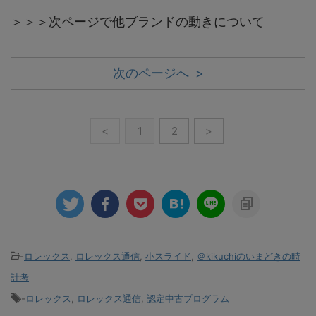
＞＞＞次ページで他ブランドの動きについて
次のページへ >
<
1
2
>
-
ロレックス
,
ロレックス通信
,
小スライド
,
＠kikuchiのいまどきの時
計考
-
ロレックス
,
ロレックス通信
,
認定中古プログラム