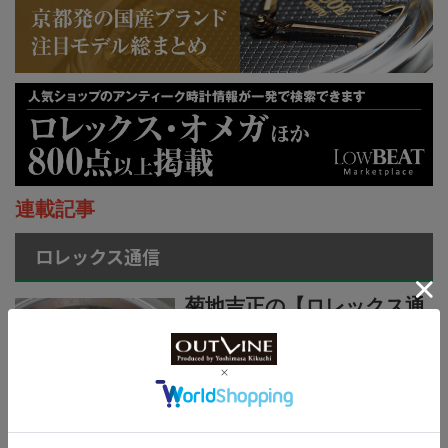
連載記事
ロレックス通信
菊地吉正の【ロレックス通
信 No.314】｜技術力を誇
示するグラフィカルで繊細
なジュビリーダイアルモチ
ーフ