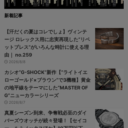
新着記事
【汗だくの夏はコレでしょ】ヴィンテ
ージ ロレックス用に忠実再現した“リベ
ットブレス”がいろんな時計に使える理
由｜ no.259
2026/8/8
カシオ“G-SHOCK”新作【“ライトイエ
ローゴールド×ブラウン”で3機種】黄金
の地平線をテーマにした“MASTER OF
G”ニューカラーシリーズ
2026/8/7
真夏シーズン到来、争奪戦必至のダイ
バーズウオッチが続々登場！【セイコ