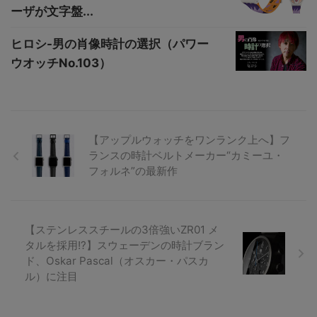
ーザが文字盤...
ヒロシ-男の肖像時計の選択（パワー
ウオッチNo.103）
【アップルウォッチをワンランク上へ】フ
ランスの時計ベルトメーカー“カミーユ・
フォルネ”の最新作
【ステンレススチールの3倍強いZR01 メ
タルを採用!?】スウェーデンの時計ブラン
ド、Oskar Pascal（オスカー・パスカ
ル）に注目