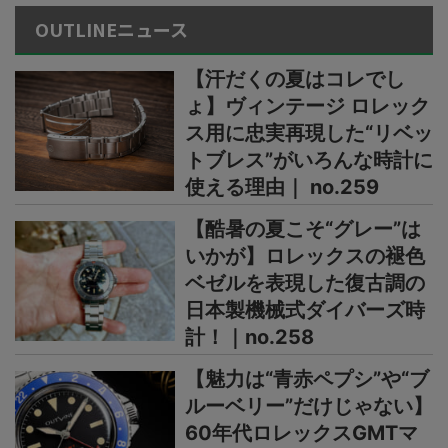
OUTLINEニュース
【汗だくの夏はコレでし
ょ】ヴィンテージ ロレック
ス用に忠実再現した“リベッ
トブレス”がいろんな時計に
使える理由｜ no.259
【酷暑の夏こそ“グレー”は
いかが】ロレックスの褪色
ベゼルを表現した復古調の
日本製機械式ダイバーズ時
計！｜no.258
【魅力は“青赤ペプシ”や“ブ
ルーベリー”だけじゃない】
60年代ロレックスGMTマ