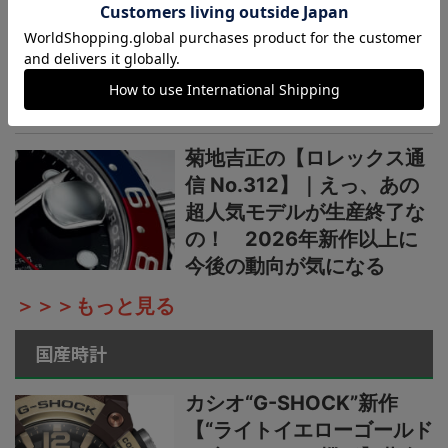
菊地吉正の【ロレックス通
信 No.313】｜生産終了の
発表からほぼ2カ月。実勢
価格はいまおいくら？
菊地吉正の【ロレックス通
信 No.312】｜えっ、あの
超人気モデルが生産終了な
の！ 2026年新作以上に
今後の動向が気になる
＞＞＞もっと見る
国産時計
カシオ“G-SHOCK”新作
【“ライトイエローゴールド