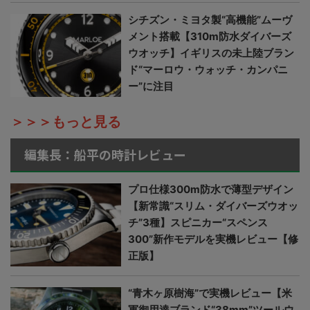
シチズン・ミヨタ製“高機能”ムーヴ
メント搭載【310m防水ダイバーズ
ウオッチ】イギリスの未上陸ブラン
ド“マーロウ・ウォッチ・カンパニ
ー”に注目
＞＞＞もっと見る
編集長：船平の時計レビュー
プロ仕様300m防水で薄型デザイン
【新常識“スリム・ダイバーズウオッ
チ”3種】スピニカー“スペンス
300”新作モデルを実機レビュー【修
正版】
“青木ヶ原樹海”で実機レビュー【米
軍御用達ブランド“38mm”ツールウ