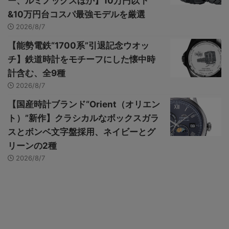
ー、ルミノックスほか】10万円以下
&10万円台コスパ最強モデルを厳選
2026/8/7
【能勢電鉄“1700系”引退記念ウオッ
チ】鉄道時計をモチーフにした懐中時
計含む、全9種
2026/8/7
【国産時計ブランド“Orient（オリエン
ト）”新作】クラシカルなボックスガラ
スとボンベ文字盤採用、ネイビーとグ
リーンの2種
2026/8/7