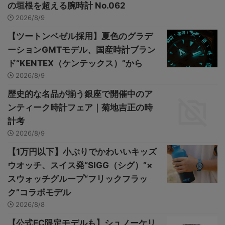
の垣根を超える腕時計 No.062
2026/8/9
【ツートンベゼル採用】夏色のグラデ
ーションGMTモデル、国産時計ブラン
ド“KENTEX（ケンテックス）”から
2026/8/9
歴史的な名品が揃う銀座で開催中のア
ンティーク時計フェア｜菊地吉正の時
計考
2026/8/9
【1万円以下】小ぶりでかわいいキッズ
ウオッチ、スイス発“SIGG（シグ）”×
スウォッチグループ“フリックフラッ
ク”コラボモデル
2026/8/8
【公式EC限定モデルも】シュノーケリ