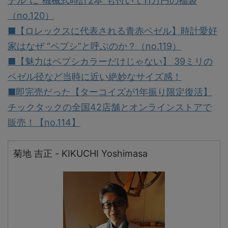
デル”に“機械式時計2本”も付いて11万円の福袋
（no.120）
■【ロレックスに代表される青赤ベゼル】時計愛好
家はなぜ “ペプシ”と呼ぶのか？（no.119）
■【魅力はペプシカラーだけじゃない】 39ミリの
ベゼル径など当時に近い絶妙なサイズ感！
■即完売だった【ターコイズが1年振り限定復活】
チックタックの全国42店舗とオンラインストアで
販売！【no.114】
菊地 吉正 - KIKUCHI Yoshimasa