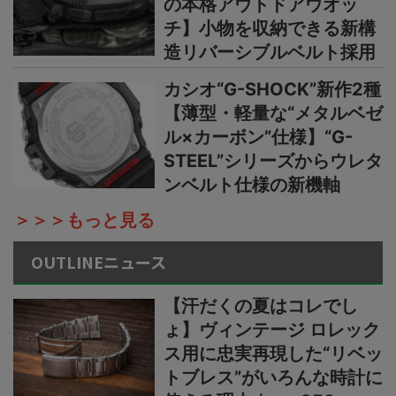
の本格アウトドアウオッ
チ】小物を収納できる新構
造リバーシブルベルト採用
カシオ“G-SHOCK”新作2種
【薄型・軽量な“メタルベゼ
ル×カーボン”仕様】“G-
STEEL”シリーズからウレタ
ンベルト仕様の新機軸
＞＞＞もっと見る
OUTLINEニュース
【汗だくの夏はコレでし
ょ】ヴィンテージ ロレック
ス用に忠実再現した“リベッ
トブレス”がいろんな時計に