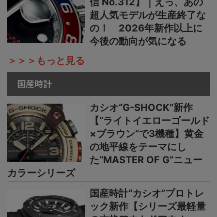
信 No.312】｜えっ、あの
超人気モデルが生産終了な
の！ 2026年新作以上に
今後の動向が気になる
＞＞＞もっと見る
国産時計
カシオ“G-SHOCK”新作
【“ライトイエローゴールド
×ブラウン”で3機種】黄金
の地平線をテーマにし
た“MASTER OF G”ニュー
カラーシリーズ
国産時計“カシオ”プロトレ
ック新作【シリーズ最軽量