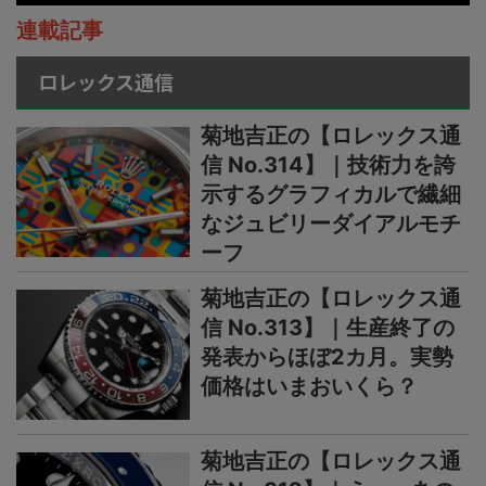
連載記事
ロレックス通信
菊地吉正の【ロレックス通
信 No.314】｜技術力を誇
示するグラフィカルで繊細
なジュビリーダイアルモチ
ーフ
菊地吉正の【ロレックス通
信 No.313】｜生産終了の
発表からほぼ2カ月。実勢
価格はいまおいくら？
菊地吉正の【ロレックス通