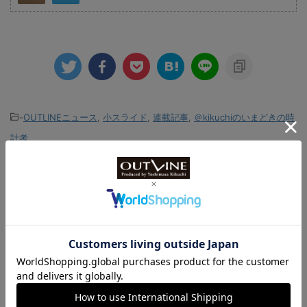
-
OUTLINEニュース
,
小スライド
,
連載記事
,
＠kikuchiのいまどきの時
計考
-
369スペシャル
,
アウトラインNEWS
,
ハニカムダイアル
,
ミラーダ
イアル
関連記事
【驚愕】メイウェザーもびっくり！
超高額腕時計ランキング