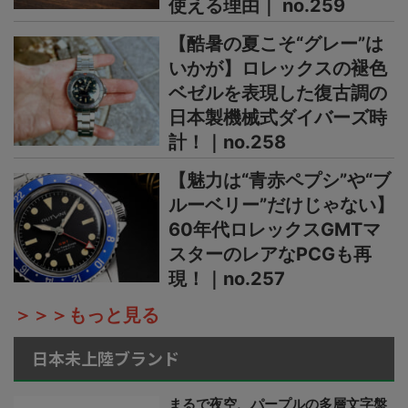
使える理由｜ no.259
【酷暑の夏こそ“グレー”は
いかが】ロレックスの褪色
ベゼルを表現した復古調の
日本製機械式ダイバーズ時
計！｜no.258
【魅力は“青赤ペプシ”や“ブ
ルーベリー”だけじゃない】
60年代ロレックスGMTマ
スターのレアなPCGも再
現！｜no.257
＞＞＞もっと見る
日本未上陸ブランド
まるで夜空、パープルの多層文字盤