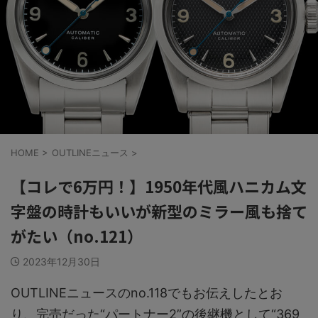
HOME
>
OUTLINEニュース
>
【コレで6万円！】1950年代風ハニカム文
字盤の時計もいいが新型のミラー風も捨て
がたい（no.121）
2023年12月30日
OUTLINEニュースのno.118でもお伝えしたとお
り、完売だった“パートナー2”の後継機として“369