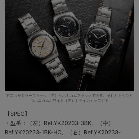
右二つがミラーブラック（右）とハミカムブラックである。それともうひと
つハニカムホワイト（左）もラインナップする
【SPEC】
・型番：（左）Ref.YK20233-3BK、（中）
Ref.YK20233-1BK-HC、（右）Ref.YK20233-