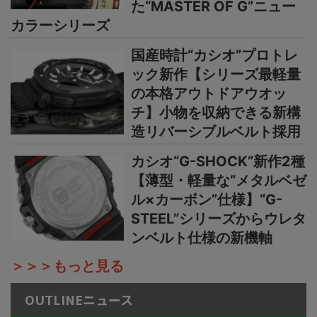
た“MASTER OF G”ニュー
カラーシリーズ
国産時計“カシオ”プロトレ
ック新作【シリーズ最軽量
の本格アウトドアウオッ
チ】小物を収納できる新構
造リバーシブルベルト採用
カシオ“G-SHOCK”新作2種
【薄型・軽量な“メタルベゼ
ル×カーボン”仕様】“G-
STEEL”シリーズからウレタ
ンベルト仕様の新機軸
＞＞＞もっと見る
OUTLINEニュース