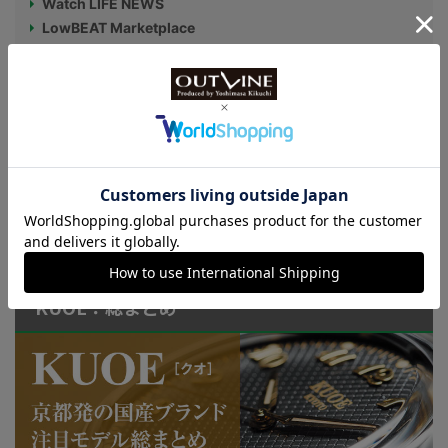
Watch LIFE NEWS
LowBEAT Marketplace
ONLINE SHOP
特許取得“耐衝撃”ウオッチなど
KUOE：総まとめ