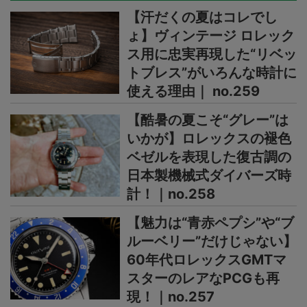
【汗だくの夏はコレでし
ょ】ヴィンテージ ロレック
ス用に忠実再現した“リベッ
トブレス”がいろんな時計に
使える理由｜ no.259
【酷暑の夏こそ“グレー”は
いかが】ロレックスの褪色
ベゼルを表現した復古調の
日本製機械式ダイバーズ時
計！｜no.258
【魅力は“青赤ペプシ”や“ブ
ルーベリー”だけじゃない】
60年代ロレックスGMTマ
スターのレアなPCGも再
現！｜no.257