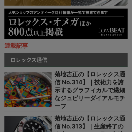
連載記事
ロレックス通信
菊地吉正の【ロレックス通
信 No.314】｜技術力を誇
示するグラフィカルで繊細
なジュビリーダイアルモチ
ーフ
菊地吉正の【ロレックス通
信 No.313】｜生産終了の