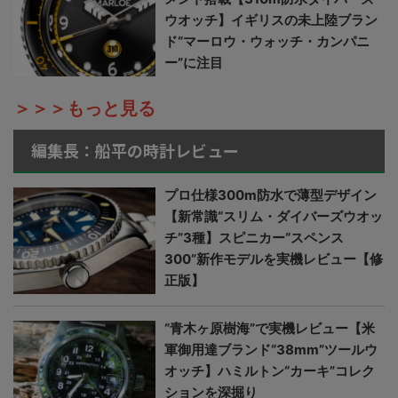
ウオッチ】イギリスの未上陸ブラン
ド“マーロウ・ウォッチ・カンパニ
ー”に注目
＞＞＞もっと見る
編集長：船平の時計レビュー
プロ仕様300m防水で薄型デザイン
【新常識“スリム・ダイバーズウオッ
チ”3種】スピニカー“スペンス
300”新作モデルを実機レビュー【修
正版】
“青木ヶ原樹海”で実機レビュー【米
軍御用達ブランド“38mm”ツールウ
オッチ】ハミルトン“カーキ”コレク
ションを深掘り