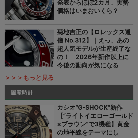
発表からほぼ2カ月。実勢
価格はいまおいくら？
菊地吉正の【ロレックス通
信 No.312】｜えっ、あの
超人気モデルが生産終了な
の！ 2026年新作以上に
今後の動向が気になる
＞＞＞もっと見る
国産時計
カシオ“G-SHOCK”新作
【“ライトイエローゴールド
×ブラウン”で3機種】黄金
の地平線をテーマにし