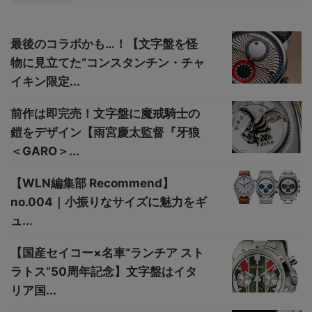
最後のコラボかも…！【文字盤を怪
物に見立てた“コンスタンチン・チャ
イキン限定...
前作は即完売！文字盤に魔戒騎士の
鎧をデザイン【雨宮慶太監督『牙狼
＜GARO＞...
【WLN編集部 Recommend】
no.004｜小振りなサイズに魅力をギ
ュ...
【国産セイコー×名車“ランチア スト
ラトス”50周年記念】文字盤はイタ
リア国...