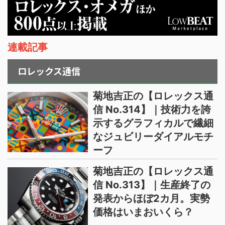
連載記事
ロレックス通信
菊地吉正の【ロレックス通
信 No.314】｜技術力を誇
示するグラフィカルで繊細
なジュビリーダイアルモチ
ーフ
菊地吉正の【ロレックス通
信 No.313】｜生産終了の
発表からほぼ2カ月。実勢
価格はいまおいくら？