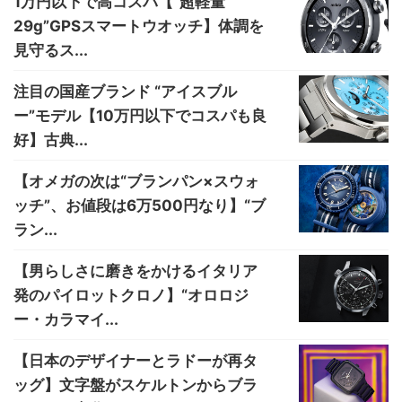
1万円以下で高コスパ【“超軽量
29g”GPSスマートウオッチ】体調を
見守るス...
注目の国産ブランド “アイスブル
ー”モデル【10万円以下でコスパも良
好】古典...
【オメガの次は“ブランパン×スウォ
ッチ”、お値段は6万500円なり】“ブ
ラン...
【男らしさに磨きをかけるイタリア
発のパイロットクロノ】“オロロジ
ー・カラマイ...
【日本のデザイナーとラドーが再タ
ッグ】文字盤がスケルトンからブラ