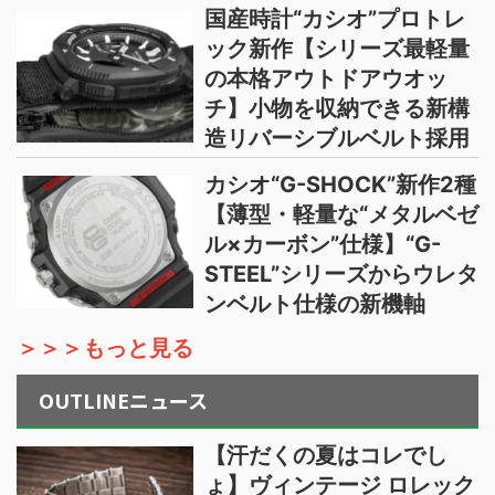
国産時計“カシオ”プロトレ
ック新作【シリーズ最軽量
の本格アウトドアウオッ
チ】小物を収納できる新構
造リバーシブルベルト採用
カシオ“G-SHOCK”新作2種
【薄型・軽量な“メタルベゼ
ル×カーボン”仕様】“G-
STEEL”シリーズからウレタ
ンベルト仕様の新機軸
＞＞＞もっと見る
OUTLINEニュース
【汗だくの夏はコレでし
ょ】ヴィンテージ ロレック