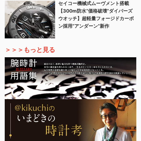
セイコー機械式ムーヴメント搭載
【300m防水“価格破壊”ダイバーズ
ウオッチ】超軽量フォージドカーボ
ン採用“アンダーン”新作
＞＞＞もっと見る