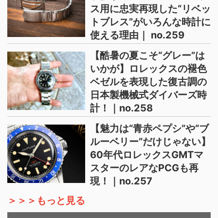
ス用に忠実再現した“リベッ
トブレス”がいろんな時計に
使える理由｜ no.259
【酷暑の夏こそ“グレー”は
いかが】ロレックスの褪色
ベゼルを表現した復古調の
日本製機械式ダイバーズ時
計！｜no.258
【魅力は“青赤ペプシ”や“ブ
ルーベリー”だけじゃない】
60年代ロレックスGMTマ
スターのレアなPCGも再
現！｜no.257
＞＞＞もっと見る