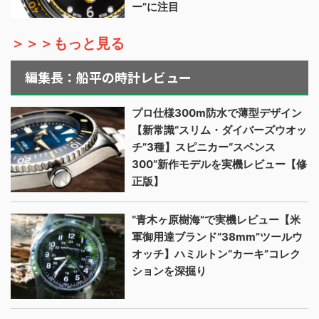
ー”に注目
＞＞＞もっと見る
編集長：船平の時計レビュー
プロ仕様300m防水で薄型デザイン
【新常識“スリム・ダイバーズウオッ
チ”3種】スピニカー“スペンス
300”新作モデルを実機レビュー【修
正版】
“青木ヶ原樹海”で実機レビュー【米
軍御用達ブランド“38mm”ツールウ
オッチ】ハミルトン“カーキ”コレク
ションを深掘り