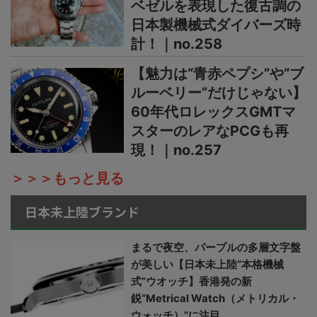
ベゼルを表現した復古調の
日本製機械式ダイバーズ時
計！｜no.258
【魅力は“青赤ペプシ”や“ブ
ルーベリー”だけじゃない】
60年代ロレックスGMTマ
スターのレアなPCGも再
現！｜no.257
＞＞＞もっと見る
日本未上陸ブランド
まるで夜空、パープルの多層文字盤
が美しい【日本未上陸“本格機械
式”ウオッチ】香港発の新
鋭“Metrical Watch（メトリカル・
ウォッチ）”に注目