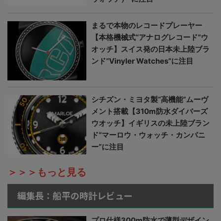
まるで本物のレコードプレーヤー
【本格機械式“アナログレコード”ウ
オッチ】スイス発の日本未上陸ブラ
ンド“Vinyler Watches”に注目
シチズン・ミヨタ製“高機能”ムーヴ
メント搭載【310m防水ダイバーズ
ウオッチ】イギリスの未上陸ブラン
ド“マーロウ・ウォッチ・カンパニ
ー”に注目
＞＞＞もっと見る
編集長：船平の時計レビュー
プロ仕様300m防水で薄型デザイン