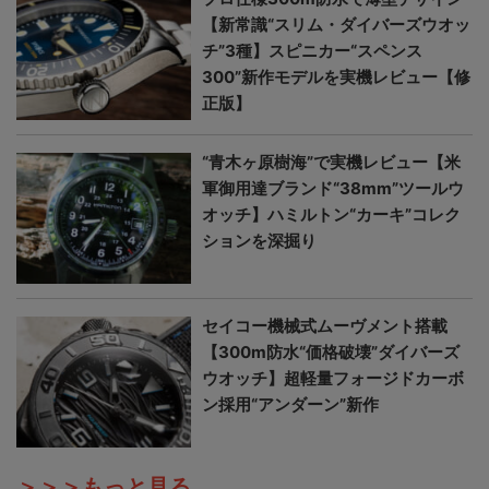
【新常識“スリム・ダイバーズウオッ
チ”3種】スピニカー“スペンス
300”新作モデルを実機レビュー【修
正版】
“青木ヶ原樹海”で実機レビュー【米
軍御用達ブランド“38mm”ツールウ
オッチ】ハミルトン“カーキ”コレク
ションを深掘り
セイコー機械式ムーヴメント搭載
【300m防水“価格破壊”ダイバーズ
ウオッチ】超軽量フォージドカーボ
ン採用“アンダーン”新作
＞＞＞もっと見る