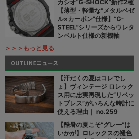
カシオ“G-SHOCK”新作2種
【薄型・軽量な“メタルベゼ
ル×カーボン”仕様】“G-
STEEL”シリーズからウレタ
ンベルト仕様の新機軸
＞＞＞もっと見る
OUTLINEニュース
【汗だくの夏はコレでし
ょ】ヴィンテージ ロレック
ス用に忠実再現した“リベッ
トブレス”がいろんな時計に
使える理由｜ no.259
【酷暑の夏こそ“グレー”は
いかが】ロレックスの褪色