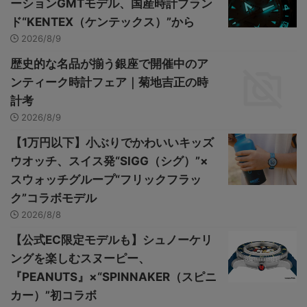
ーションGMTモデル、国産時計ブラン
ド“KENTEX（ケンテックス）”から
2026/8/9
歴史的な名品が揃う銀座で開催中のア
ンティーク時計フェア｜菊地吉正の時
計考
2026/8/9
【1万円以下】小ぶりでかわいいキッズ
ウオッチ、スイス発“SIGG（シグ）”×
スウォッチグループ“フリックフラッ
ク”コラボモデル
2026/8/8
【公式EC限定モデルも】シュノーケリ
ングを楽しむスヌーピー、
『PEANUTS』×“SPINNAKER（スピニ
カー）”初コラボ