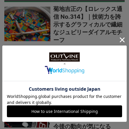
菊地吉正の【ロレックス通
信 No.314】｜技術力を誇
示するグラフィカルで繊細
なジュビリーダイアルモチ
ーフ
菊地吉正の【ロレックス通
信 No.313】｜生産終了の
発表からほぼ2カ月。実勢
価格はいまおいくら？
菊地吉正の【ロレックス通
信 No.312】｜えっ、あの
超人気モデルが生産終了な
の！ 2026年新作以上に
今後の動向が気になる