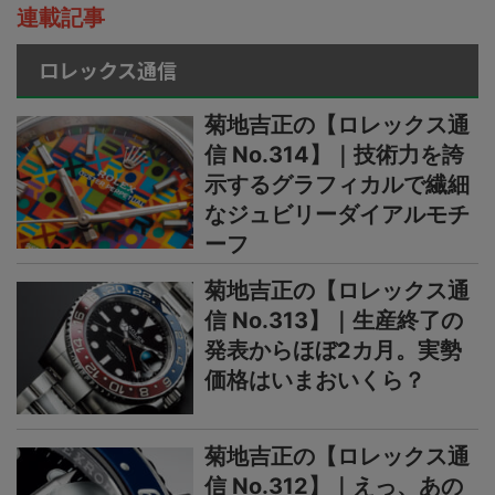
連載記事
ロレックス通信
菊地吉正の【ロレックス通
信 No.314】｜技術力を誇
示するグラフィカルで繊細
なジュビリーダイアルモチ
ーフ
菊地吉正の【ロレックス通
信 No.313】｜生産終了の
発表からほぼ2カ月。実勢
価格はいまおいくら？
菊地吉正の【ロレックス通
信 No.312】｜えっ、あの