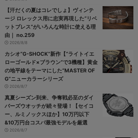
【汗だくの夏はコレでしょ】ヴィンテ
ージ ロレックス用に忠実再現した“リベ
ットブレス”がいろんな時計に使える理
由｜ no.259
2026/8/8
カシオ“G-SHOCK”新作【“ライトイエ
ローゴールド×ブラウン”で3機種】黄金
の地平線をテーマにした“MASTER OF
G”ニューカラーシリーズ
2026/8/7
真夏シーズン到来、争奪戦必至のダイ
バーズウオッチが続々登場！【セイコ
ー、ルミノックスほか】10万円以下
&10万円台コスパ最強モデルを厳選
2026/8/7