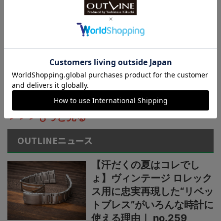
チ】小物を収納できる新構
造リバーシブルベルト採用
カシオ“G-SHOCK”新作2種
【薄型・軽量な“メタルベゼ
ル×カーボン”仕様】“G-
STEEL”シリーズからウレタ
ンベルト仕様の新機軸
＞＞＞もっと見る
OUTLINEニュース
【汗だくの夏はコレでし
ょ】ヴィンテージ ロレック
ス用に忠実再現した“リベッ
トブレス”がいろんな時計に
使える理由｜ no.259