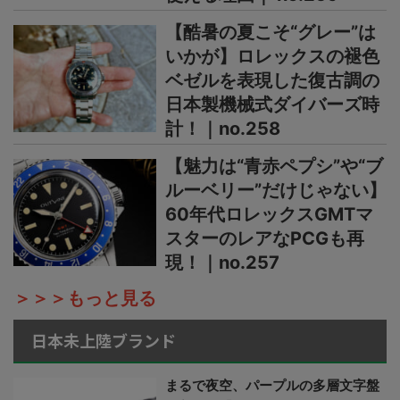
【酷暑の夏こそ“グレー”は
いかが】ロレックスの褪色
ベゼルを表現した復古調の
日本製機械式ダイバーズ時
計！｜no.258
【魅力は“青赤ペプシ”や“ブ
ルーベリー”だけじゃない】
60年代ロレックスGMTマ
スターのレアなPCGも再
現！｜no.257
＞＞＞もっと見る
日本未上陸ブランド
まるで夜空、パープルの多層文字盤