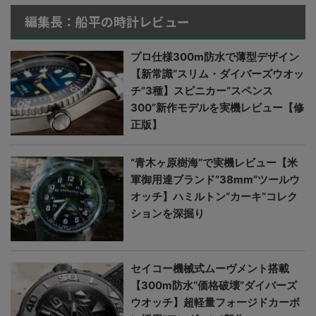
編集長：船平の時計レビュー
プロ仕様300m防水で薄型デザイン
【新常識“スリム・ダイバーズウオッ
チ”3種】スピニカー“スペンス
300”新作モデルを実機レビュー【修
正版】
“青木ヶ原樹海”で実機レビュー【米
軍御用達ブランド“38mm”ツールウ
オッチ】ハミルトン“カーキ”コレク
ションを深掘り
セイコー機械式ムーヴメント搭載
【300m防水“価格破壊”ダイバーズ
ウオッチ】超軽量フォージドカーボ