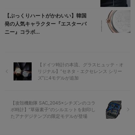
【ぷっくりハートがかわいい】韓国
発の人気キャラクター『エスターバ
ニー』コラボ...
【ドイツ時計の本流、グラスヒュッテ・オ
リジナル】“セネタ・エクセレンス シリー
ズ”に4モデルが追加
【攻殻機動隊 SAC_2045×シチズンのコラ
ボ時計】“草薙素⼦”のシルエットを刻印し
たアナデジテンプの限定モデルが登場