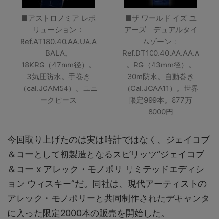
■アストロノミア レボ
■ザ ワールド イズ ユ
リューション：
アーズ デュアルタイ
Ref.AT180.40.AA.UA.A
ムゾーン：
BALA。
Ref.DT100.40.AA.AA.A
18KRG（47mm径）。
。RG（43mm径）。
3気圧防水。手巻き
30m防水。自動巻き
（cal.JCAM54）。ユニ
（Cal.JCAA11）。世界
ークピース
限定999本。877万
8000円
今回取り上げたのは実は時計ではなく、ジェイコブ
＆コーとして初製造となるスピリッツ“ジェイコブ
＆コー x アレック・モノポリ リミテッドエディシ
ョン ウィスキー”だ。同社は、現代アーティストの
アレック・モノポリーと共同制作されたデキャンタ
に入った限定2000本の販売を開始した。