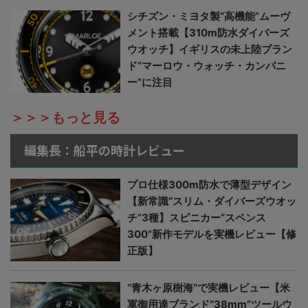
シチズン・ミヨタ製“高機能”ムーヴ
メント搭載【310m防水ダイバーズ
ウオッチ】イギリスの未上陸ブラン
ド“マーロウ・ウォッチ・カンパニ
ー”に注目
＞＞＞もっと見る
編集長：船平の時計レビュー
プロ仕様300m防水で薄型デザイン
【新常識“スリム・ダイバーズウオッ
チ”3種】スピニカー“スペンス
300”新作モデルを実機レビュー【修
正版】
“青木ヶ原樹海”で実機レビュー【米
軍御用達ブランド“38mm”ツールウ