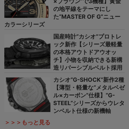
×ブラウン”で3機種】黄金
の地平線をテーマにし
た“MASTER OF G”ニュー
カラーシリーズ
国産時計“カシオ”プロトレ
ック新作【シリーズ最軽量
の本格アウトドアウオッ
チ】小物を収納できる新構
造リバーシブルベルト採用
カシオ“G-SHOCK”新作2種
【薄型・軽量な“メタルベゼ
ル×カーボン”仕様】“G-
STEEL”シリーズからウレタ
ンベルト仕様の新機軸
＞＞＞もっと見る