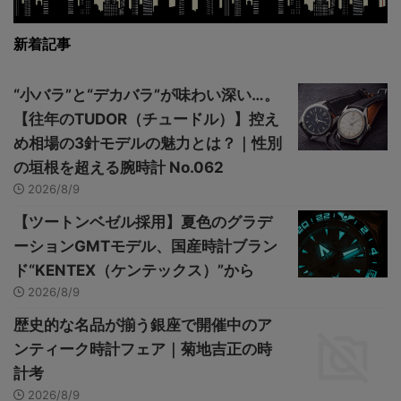
新着記事
“小バラ”と“デカバラ”が味わい深い…。
【往年のTUDOR（チュードル）】控え
め相場の3針モデルの魅力とは？｜性別
の垣根を超える腕時計 No.062
2026/8/9
【ツートンベゼル採用】夏色のグラデ
ーションGMTモデル、国産時計ブラン
ド“KENTEX（ケンテックス）”から
2026/8/9
歴史的な名品が揃う銀座で開催中のア
ンティーク時計フェア｜菊地吉正の時
計考
2026/8/9