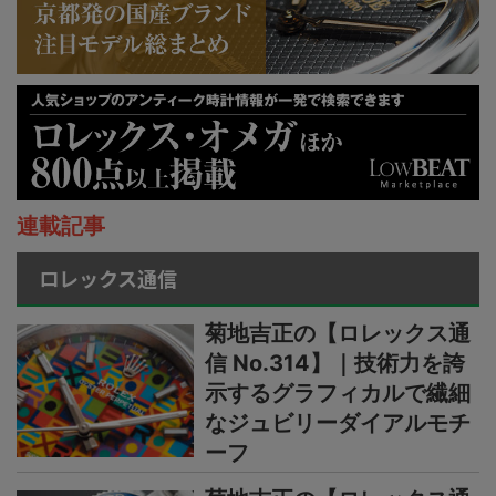
連載記事
ロレックス通信
菊地吉正の【ロレックス通
信 No.314】｜技術力を誇
示するグラフィカルで繊細
なジュビリーダイアルモチ
ーフ