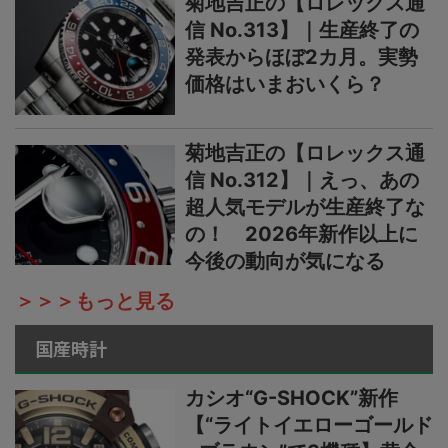
菊地吉正の【ロレックス通
信 No.313】｜生産終了の
発表からほぼ2カ月。実勢
価格はいまおいくら？
菊地吉正の【ロレックス通
信 No.312】｜えっ、あの
超人気モデルが生産終了な
の！ 2026年新作以上に
今後の動向が気になる
＞＞＞もっと見る
国産時計
カシオ“G-SHOCK”新作
【“ライトイエローゴールド