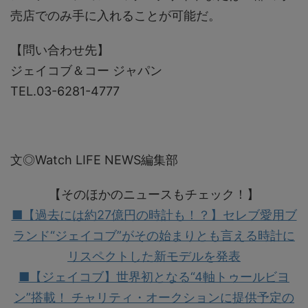
売店でのみ手に入れることが可能だ。
【問い合わせ先】
ジェイコブ＆コー ジャパン
TEL.03-6281-4777
文◎Watch LIFE NEWS編集部
【そのほかのニュースもチェック！】
■【過去には約27億円の時計も！？】セレブ愛用ブ
ランド“ジェイコブ”がその始まりとも言える時計に
リスペクトした新モデルを発表
■【ジェイコブ】世界初となる“4軸トゥールビヨ
ン”搭載！ チャリティ・オークションに提供予定の