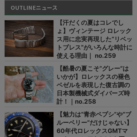
OUTLINEニュース
【汗だくの夏はコレでし
ょ】ヴィンテージ ロレック
ス用に忠実再現した“リベッ
トブレス”がいろんな時計に
使える理由｜ no.259
【酷暑の夏こそ“グレー”は
いかが】ロレックスの褪色
ベゼルを表現した復古調の
日本製機械式ダイバーズ時
計！｜no.258
【魅力は“青赤ペプシ”や“ブ
ルーベリー”だけじゃない】
60年代ロレックスGMTマ