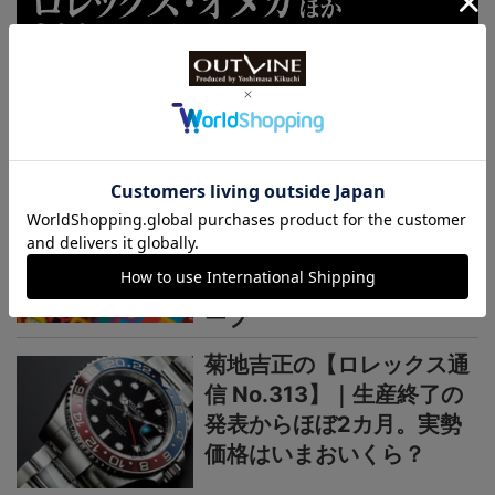
連載記事
ロレックス通信
菊地吉正の【ロレックス通
信 No.314】｜技術力を誇
示するグラフィカルで繊細
なジュビリーダイアルモチ
ーフ
菊地吉正の【ロレックス通
信 No.313】｜生産終了の
発表からほぼ2カ月。実勢
価格はいまおいくら？