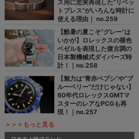
ス用に忠実再現した“リベッ
トブレス”がいろんな時計に
使える理由｜ no.259
【酷暑の夏こそ“グレー”は
いかが】ロレックスの褪色
ベゼルを表現した復古調の
日本製機械式ダイバーズ時
計！｜no.258
【魅力は“青赤ペプシ”や“ブ
ルーベリー”だけじゃない】
60年代ロレックスGMTマ
スターのレアなPCGも再
現！｜no.257
＞＞＞もっと見る