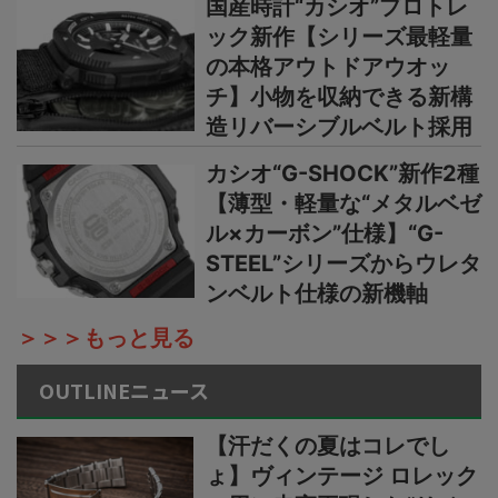
国産時計“カシオ”プロトレ
ック新作【シリーズ最軽量
の本格アウトドアウオッ
チ】小物を収納できる新構
造リバーシブルベルト採用
カシオ“G-SHOCK”新作2種
【薄型・軽量な“メタルベゼ
ル×カーボン”仕様】“G-
STEEL”シリーズからウレタ
ンベルト仕様の新機軸
＞＞＞もっと見る
OUTLINEニュース
【汗だくの夏はコレでし
ょ】ヴィンテージ ロレック