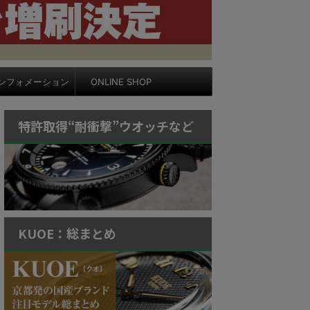
ンフォメーション
ONLINE SHOP
特許取得“耐衝撃”ウオッチなど
KUOE：総まとめ