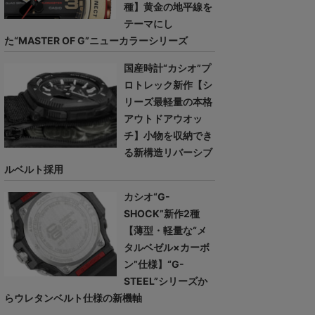
種】黄金の地平線を
テーマにし
た“MASTER OF G”ニューカラーシリーズ
国産時計“カシオ”プ
ロトレック新作【シ
リーズ最軽量の本格
アウトドアウオッ
チ】小物を収納でき
る新構造リバーシブ
ルベルト採用
カシオ“G-
SHOCK”新作2種
【薄型・軽量な“メ
タルベゼル×カーボ
ン”仕様】“G-
STEEL”シリーズか
らウレタンベルト仕様の新機軸