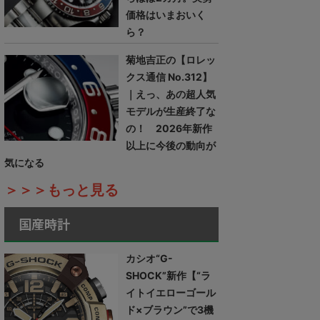
価格はいまおいく
ら？
菊地吉正の【ロレッ
クス通信 No.312】
｜えっ、あの超人気
モデルが生産終了な
の！ 2026年新作
以上に今後の動向が
気になる
＞＞＞もっと見る
国産時計
カシオ“G-
SHOCK”新作【“ラ
イトイエローゴール
ド×ブラウン”で3機