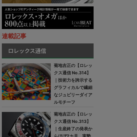
連載記事
ロレックス通信
菊地吉正の【ロレッ
クス通信 No.314】
｜技術力を誇示する
グラフィカルで繊細
なジュビリーダイア
ルモチーフ
菊地吉正の【ロレッ
クス通信 No.313】
｜生産終了の発表か
らほぼ2カ月。実勢