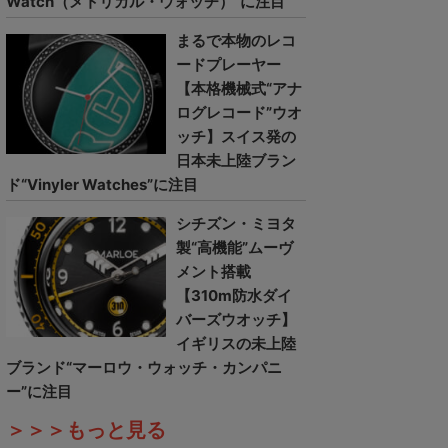
Watch（メトリカル・ウォッチ）”に注目
まるで本物のレコ
ードプレーヤー
【本格機械式“アナ
ログレコード”ウオ
ッチ】スイス発の
日本未上陸ブラン
ド“Vinyler Watches”に注目
シチズン・ミヨタ
製“高機能”ムーヴ
メント搭載
【310m防水ダイ
バーズウオッチ】
イギリスの未上陸
ブランド“マーロウ・ウォッチ・カンパニ
ー”に注目
＞＞＞もっと見る