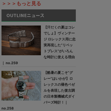
＞＞＞もっと見る
OUTLINEニュース
【汗だくの夏はコレ
でしょ】ヴィンテー
ジ ロレックス用に忠
実再現した“リベッ
トブレス”がいろん
な時計に使える理由
｜ no.259
【酷暑の夏こそ“グ
レー”はいかが】ロ
レックスの褪色ベゼ
ルを表現した復古調
の日本製機械式ダイ
バーズ時計！｜
no.258